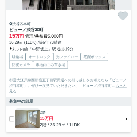
渋谷区本町
ビューノ渋谷本町
15
万円
管理/共益費5,000円
36.29㎡ (1LDK) /築6年 /3階建
丸ノ内線「中野坂上」駅 徒歩19分
駐輪場
オートロック
光ファイバー
宅配ボックス
防犯カメラ
敷地内ごみ置き場
都営大江戸線西新宿五丁目駅周辺への引っ越しをお考えなら「ビューノ
渋谷本町」。ぜひ一度見ていただきたい、「ビューノ渋谷本町...
もっと
見る
募集中の部屋
2階
15万円
2階 / 36.29㎡ / 1LDK