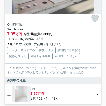
中野区南台
YuzHouse
7.35
万円
管理/共益費4,000円
11.74㎡ (1R) /築9年 /2階建
丸ノ内方南支線「方南町」駅 徒歩17分
インターネット対応
防犯カメラ
敷地内ごみ置き場
閑静な住宅地
外観タイル張り
24時間ゴミ出し可
「YuzHouse」のここがイチオシ。こだわりポイント満載のYuzHouse。
ネットの回線を導入しています、パソコンが使...
もっと見る
募集中の部屋
2階
7.35万円
2階 / 11.74㎡ / 1R