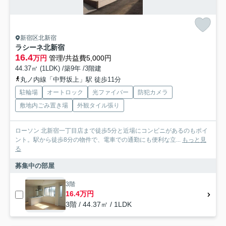
新宿区北新宿
ラシーネ北新宿
16.4
万円
管理/共益費5,000円
44.37㎡ (1LDK) /築9年 /3階建
丸ノ内線「中野坂上」駅 徒歩11分
駐輪場
オートロック
光ファイバー
防犯カメラ
敷地内ごみ置き場
外観タイル張り
ローソン 北新宿一丁目店まで徒歩5分と近場にコンビニがあるのもポイ
ント。駅から徒歩8分の物件で、電車での通勤にも便利な立...
もっと見
る
募集中の部屋
3階
16.4万円
3階 / 44.37㎡ / 1LDK