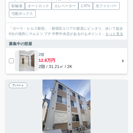
駐輪場
オートロック
エレベーター
CATV
光ファイバー
宅配ボックス
「ガーラ・ヒルズ新宿」：新宿区エリアの新居にピッタリ。歩いて徒歩
6分の場所にマルエツ プチ 中野中央店があるのもポイント...
もっと見る
募集中の部屋
2階
12.8万円
2階 / 31.21㎡ / 2K
アパート