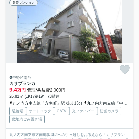
賃貸マンション
中野区南台
カサブランカ
9.4
万円
管理/共益費2,000円
26.81㎡ (1K) /築19年 /3階建
丸ノ内方南支線「方南町」駅 徒歩13分
丸ノ内方南支線「中野富士見町」駅 徒歩14分
駐輪場
オートロック
CATV
光ファイバー
防犯カメラ
敷地内ごみ置き場
丸ノ内方南支線方南町駅周辺への引っ越しをお考えなら「カサブラン