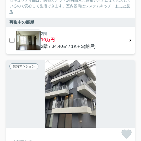
セキュリティ面は、防犯カメラ・24時間緊急通報システムなど充実して
いるので安心して生活できます。室内設備はシステムキッチ...
もっと見
る
募集中の部屋
2階
10万円
2階 / 34.40㎡ / 1K＋S(納戸)
賃貸マンション