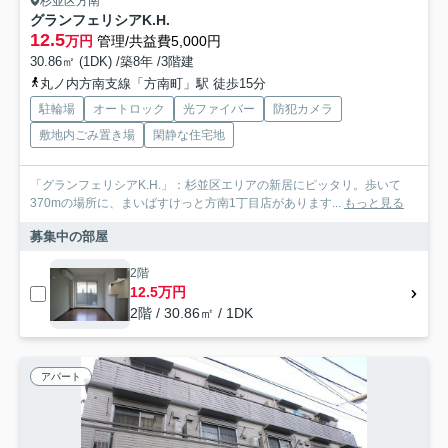
杉並区方南
グランフェリシアK.H.
12.5
万円
管理/共益費5,000円
30.86㎡ (1DK) /築8年 /3階建
丸ノ内方南支線「方南町」駅 徒歩15分
駐輪場
オートロック
光ファイバー
防犯カメラ
敷地内ごみ置き場
閑静な住宅地
「グランフェリシアK.H.」：杉並区エリアの新居にピッタリ。歩いて
370mの場所に、まいばすけっと方南1丁目店があります...
もっと見る
募集中の部屋
2階
12.5万円
2階 / 30.86㎡ / 1DK
アパート