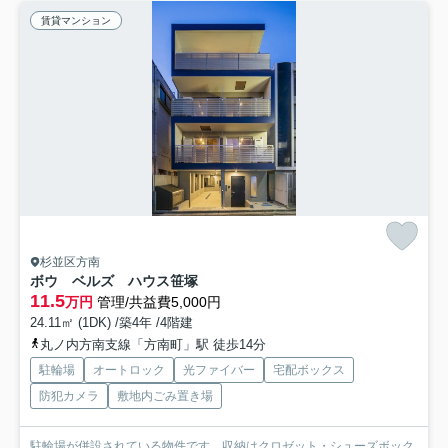
賃貸マンション
杉並区方南
ボウ ベルズ ハウス笹塚
11.5
万円
管理/共益費5,000円
24.11㎡ (1DK) /築4年 /4階建
丸ノ内方南支線「方南町」駅 徒歩14分
駐輪場
オートロック
光ファイバー
宅配ボックス
防犯カメラ
敷地内ごみ置き場
駐輪場が併設されている物件です。収納はクロゼット・シューズボック