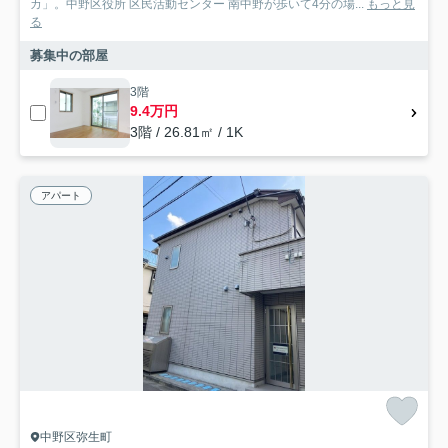
カ」。中野区役所 区民活動センター 南中野が歩いて4分の場...
もっと見
る
募集中の部屋
3階
9.4万円
3階 / 26.81㎡ / 1K
アパート
中野区弥生町