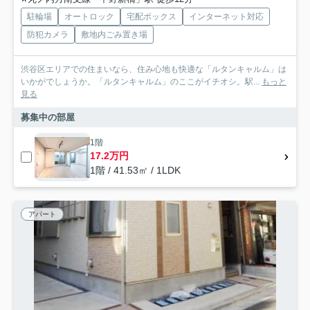
駐輪場
オートロック
宅配ボックス
インターネット対応
防犯カメラ
敷地内ごみ置き場
渋谷区エリアでの住まいなら、住み心地も快適な「ルタンキャルム」は
いかがでしょうか。「ルタンキャルム」のここがイチオシ。駅...
もっと
見る
募集中の部屋
1階
17.2万円
1階 / 41.53㎡ / 1LDK
アパート