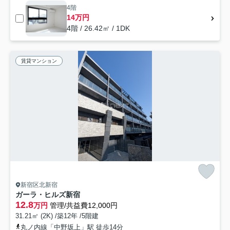
4階
14万円
4階 / 26.42㎡ / 1DK
賃貸マンション
新宿区北新宿
ガーラ・ヒルズ新宿
12.8
万円
管理/共益費12,000円
31.21㎡ (2K) /築12年 /5階建
丸ノ内線「中野坂上」駅 徒歩14分