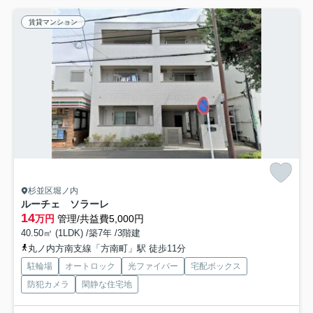
賃貸マンション
杉並区堀ノ内
ルーチェ ソラーレ
14
万円
管理/共益費5,000円
40.50㎡ (1LDK) /築7年 /3階建
丸ノ内方南支線「方南町」駅 徒歩11分
駐輪場
オートロック
光ファイバー
宅配ボックス
防犯カメラ
閑静な住宅地