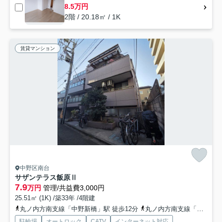
8.5万円
2階 / 20.18㎡ / 1K
賃貸マンション
中野区南台
サザンテラス飯原Ⅱ
7.9
万円
管理/共益費3,000円
25.51㎡ (1K) /築33年 /4階建
丸ノ内方南支線「中野新橋」駅 徒歩12分
丸ノ内方南支線「中野富士見町」駅 徒歩13分
駐輪場
オートロック
CATV
インターネット対応