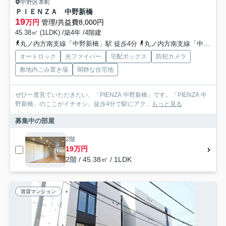
中野区本町
ＰＩＥＮＺＡ 中野新橋
19
万円
管理/共益費8,000円
45.38㎡ (1LDK) /築4年 /4階建
丸ノ内方南支線「中野新橋」駅 徒歩4分
丸ノ内方南支線「中野富士見町」駅 徒歩12分
オートロック
光ファイバー
宅配ボックス
防犯カメラ
敷地内ごみ置き場
閑静な住宅地
ぜひ一度見ていただきたい、「PIENZA 中野新橋」です。「PIENZA 中
野新橋」のここがイチオシ。徒歩4分で駅にアク...
もっと見る
募集中の部屋
2階
19万円
2階 / 45.38㎡ / 1LDK
賃貸マンション