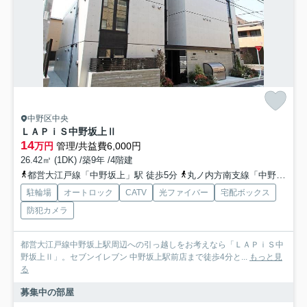
中野区中央
ＬＡＰｉＳ中野坂上Ⅱ
14
万円
管理/共益費6,000円
26.42㎡ (1DK) /築9年 /4階建
都営大江戸線「中野坂上」駅 徒歩5分
丸ノ内方南支線「中野新橋」駅 徒歩18分
駐輪場
オートロック
CATV
光ファイバー
宅配ボックス
防犯カメラ
都営大江戸線中野坂上駅周辺への引っ越しをお考えなら「ＬＡＰｉＳ中
野坂上Ⅱ」。セブンイレブン 中野坂上駅前店まで徒歩4分と...
もっと見
る
募集中の部屋