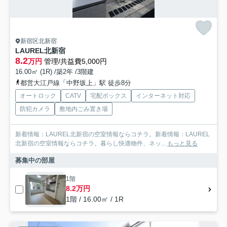
新宿区北新宿
LAUREL北新宿
8.2
万円
管理/共益費5,000円
16.00㎡ (1R) /築2年 /3階建
都営大江戸線「中野坂上」駅 徒歩8分
オートロック
CATV
宅配ボックス
インターネット対応
防犯カメラ
敷地内ごみ置き場
新着情報：LAUREL北新宿の空室情報ならコチラ。新着情報：LAUREL
北新宿の空室情報ならコチラ。暮らし快適物件、ネッ...
もっと見る
募集中の部屋
1階
8.2万円
1階 / 16.00㎡ / 1R