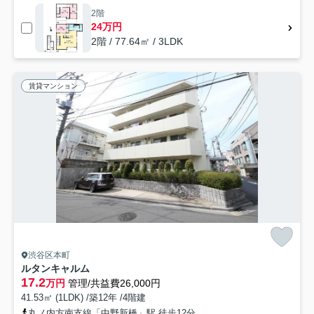
2階
24万円
2階 / 77.64㎡ / 3LDK
賃貸マンション
渋谷区本町
ルタンキャルム
17.2
万円
管理/共益費26,000円
41.53㎡ (1LDK) /築12年 /4階建
丸ノ内方南支線「中野新橋」駅 徒歩12分