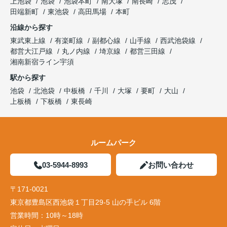
上池袋
池袋
池袋本町
南大塚
南長崎
志茂
田端新町
東池袋
高田馬場
本町
沿線から探す
東武東上線
有楽町線
副都心線
山手線
西武池袋線
都営大江戸線
丸ノ内線
埼京線
都営三田線
湘南新宿ライン宇須
駅から探す
池袋
北池袋
中板橋
千川
大塚
要町
大山
上板橋
下板橋
東長崎
ルームパーク
03-5944-8993
お問い合わせ
〒171-0021
東京都豊島区西池袋１丁目29-5 山の手ビル 6階
営業時間：
10時～18時