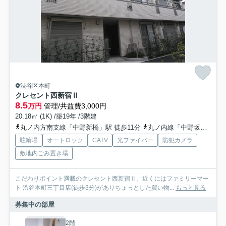
渋谷区本町
クレセント西新宿Ⅱ
8.5
万円
管理/共益費3,000円
20.18㎡ (1K) /築19年 /3階建
丸ノ内方南支線「中野新橋」駅 徒歩11分
丸ノ内線「中野坂上」駅 徒歩14分
駐輪場
オートロック
CATV
光ファイバー
防犯カメラ
敷地内ごみ置き場
こだわりポイント満載のクレセント西新宿Ⅱ。近くにはファミリーマー
ト 渋谷本町三丁目店(徒歩3分)がありちょっとした買い物...
もっと見る
募集中の部屋
2階