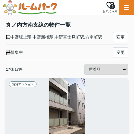
0
お気に入り
丸ノ内方南支線の物件一覧
中野坂上駅,中野新橋駅,中野富士見町駅,方南町駅
変更
募集中
変更
17
棟
17
件
賃貸マンション