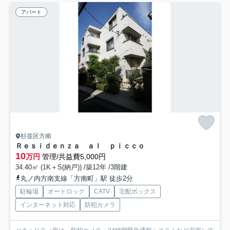
アパート
杉並区方南
Ｒｅｓｉｄｅｎｚａ ａｌ ｐｉｃｃｏ
10
万円
管理/共益費5,000円
34.40㎡ (1K＋S(納戸)) /築12年 /3階建
丸ノ内方南支線「方南町」駅 徒歩2分
駐輪場
オートロック
CATV
宅配ボックス
インターネット対応
防犯カメラ