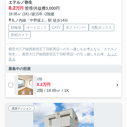
エテルノ弥生
8.2
万円
管理/共益費3,000円
18.85㎡ (1K) /築15年 /2階建
丸ノ内線「中野坂上」駅 徒歩14分
駐輪場
オートロック
CATV
光ファイバー
宅配ボックス
防犯カメラ
都営大江戸線西新宿五丁目駅周辺への引っ越しをお考えなら「エテルノ
弥生」。都営大江戸線西新宿五丁目駅周辺への引っ越しをお考...
もっと
見る
募集中の部屋
2階
8.2万円
2階 / 18.85㎡ / 1K
賃貸マンション