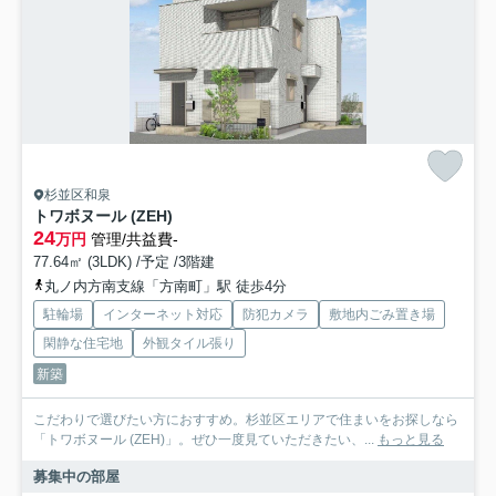
杉並区和泉
トワボヌール (ZEH)
24
万円
管理/共益費-
77.64㎡ (3LDK) /予定 /3階建
丸ノ内方南支線「方南町」駅 徒歩4分
駐輪場
インターネット対応
防犯カメラ
敷地内ごみ置き場
閑静な住宅地
外観タイル張り
新築
こだわりで選びたい方におすすめ。杉並区エリアで住まいをお探しなら
「トワボヌール (ZEH)」。ぜひ一度見ていただきたい、...
もっと見る
募集中の部屋