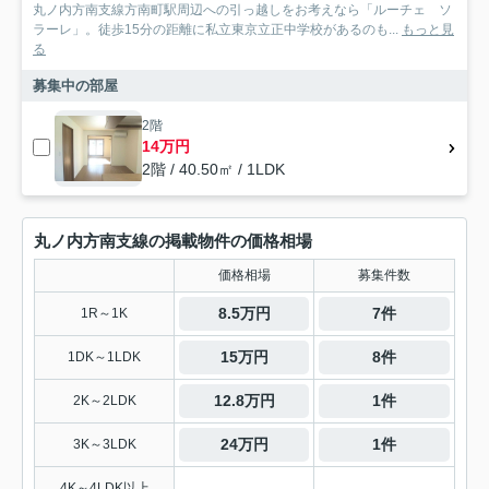
丸ノ内方南支線方南町駅周辺への引っ越しをお考えなら「ルーチェ ソ
ラーレ」。徒歩15分の距離に私立東京立正中学校があるのも...
もっと見
る
募集中の部屋
2階
14万円
2階 / 40.50㎡ / 1LDK
丸ノ内方南支線の掲載物件の価格相場
価格相場
募集件数
8.5万円
7件
1R～1K
15万円
8件
1DK～1LDK
12.8万円
1件
2K～2LDK
24万円
1件
3K～3LDK
-
-
4K～4LDK以上