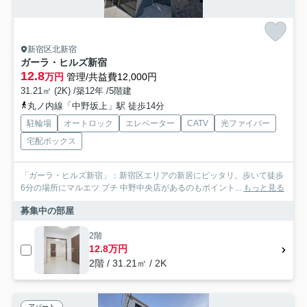
新宿区北新宿
ガーラ・ヒルズ新宿
12.8
万円
管理/共益費12,000円
31.21㎡ (2K) /築12年 /5階建
丸ノ内線「中野坂上」駅 徒歩14分
駐輪場
オートロック
エレベーター
CATV
光ファイバー
宅配ボックス
「ガーラ・ヒルズ新宿」：新宿区エリアの新居にピッタリ。歩いて徒歩
6分の場所にマルエツ プチ 中野中央店があるのもポイント...
もっと見る
募集中の部屋
2階
12.8万円
2階 / 31.21㎡ / 2K
アパート