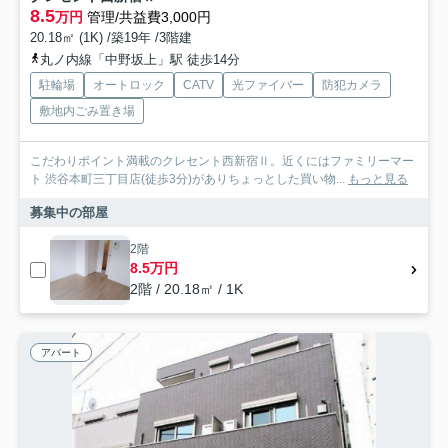
8.5
万円
管理/共益費3,000円
20.18㎡ (1K) /築19年 /3階建
丸ノ内線「中野坂上」駅 徒歩14分
駐輪場
オートロック
CATV
光ファイバー
防犯カメラ
敷地内ごみ置き場
こだわりポイント満載のクレセント西新宿Ⅱ。近くにはファミリーマー
ト 渋谷本町三丁目店(徒歩3分)がありちょっとした買い物...
もっと見る
募集中の部屋
2階
8.5万円
2階 / 20.18㎡ / 1K
アパート