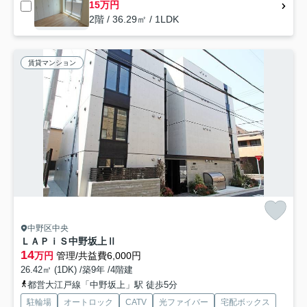
15万円
2階 / 36.29㎡ / 1LDK
賃貸マンション
中野区中央
ＬＡＰｉＳ中野坂上Ⅱ
14
万円
管理/共益費6,000円
26.42㎡ (1DK) /築9年 /4階建
都営大江戸線「中野坂上」駅 徒歩5分
駐輪場
オートロック
CATV
光ファイバー
宅配ボックス