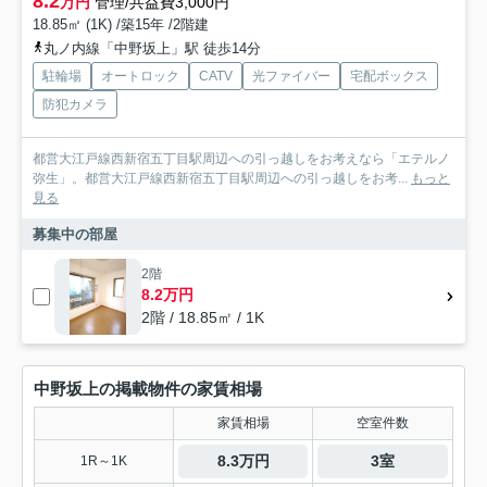
8.2
万円
管理/共益費3,000円
18.85㎡ (1K) /築15年 /2階建
丸ノ内線「中野坂上」駅 徒歩14分
駐輪場
オートロック
CATV
光ファイバー
宅配ボックス
防犯カメラ
都営大江戸線西新宿五丁目駅周辺への引っ越しをお考えなら「エテルノ
弥生」。都営大江戸線西新宿五丁目駅周辺への引っ越しをお考...
もっと
見る
募集中の部屋
2階
8.2万円
2階 / 18.85㎡ / 1K
中野坂上の掲載物件の家賃相場
家賃相場
空室件数
8.3万円
3室
1R～1K