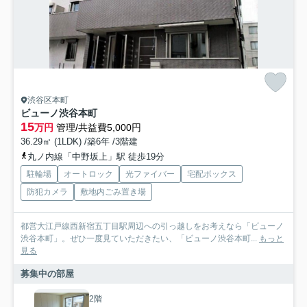
渋谷区本町
ビューノ渋谷本町
15
万円
管理/共益費5,000円
36.29㎡ (1LDK) /築6年 /3階建
丸ノ内線「中野坂上」駅 徒歩19分
駐輪場
オートロック
光ファイバー
宅配ボックス
防犯カメラ
敷地内ごみ置き場
都営大江戸線西新宿五丁目駅周辺への引っ越しをお考えなら「ビューノ
渋谷本町」。ぜひ一度見ていただきたい、「ビューノ渋谷本町...
もっと
見る
募集中の部屋
2階