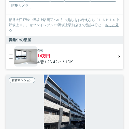
防犯カメラ
都営大江戸線中野坂上駅周辺への引っ越しをお考えなら「ＬＡＰｉＳ中
野坂上Ⅱ」。セブンイレブン 中野坂上駅前店まで徒歩4分と...
もっと見
る
募集中の部屋
4階
14万円
4階 / 26.42㎡ / 1DK
賃貸マンション