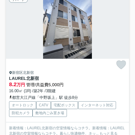
新宿区北新宿
LAUREL北新宿
8.2
万円
管理/共益費5,000円
16.00㎡ (1R) /築2年 /3階建
都営大江戸線「中野坂上」駅 徒歩8分
オートロック
CATV
宅配ボックス
インターネット対応
防犯カメラ
敷地内ごみ置き場
新着情報：LAUREL北新宿の空室情報ならコチラ。新着情報：LAUREL
北新宿の空室情報ならコチラ。暮らし快適物件、ネッ...
もっと見る