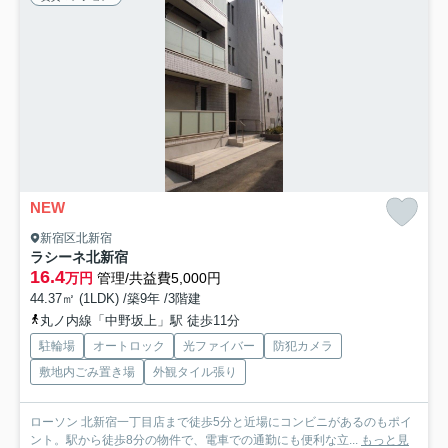
NEW
新宿区北新宿
ラシーネ北新宿
16.4
万円
管理/共益費5,000円
44.37㎡ (1LDK) /築9年 /3階建
丸ノ内線「中野坂上」駅 徒歩11分
駐輪場
オートロック
光ファイバー
防犯カメラ
敷地内ごみ置き場
外観タイル張り
ローソン 北新宿一丁目店まで徒歩5分と近場にコンビニがあるのもポイ
ント。駅から徒歩8分の物件で、電車での通勤にも便利な立...
もっと見