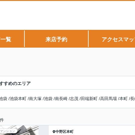
声一覧
来店予約
アクセスマッ
すすめのエリア
池袋
/
池袋本町
/
南大塚
/
池袋
/
南長崎
/
志茂
/
田端新町
/
高田馬場
/
本町
/
長
件
マンション
中野区
本町