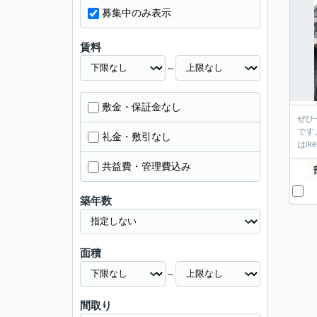
募集中のみ表示
賃料
～
敷金・保証金なし
ぜひ
です
礼金・敷引なし
はik
共益費・管理費込み
築年数
面積
～
間取り