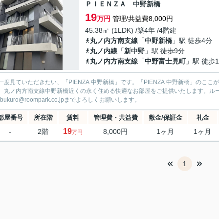
ＰＩＥＮＺＡ 中野新橋
19
万円
管理/共益費8,000円
45.38㎡ (1LDK) /築4年 /4階建
丸ノ内方南支線
「
中野新橋
」駅 徒歩4分
丸ノ内線
「
新中野
」駅 徒歩9分
丸ノ内方南支線
「
中野富士見町
」駅 徒歩1
一度見ていただきたい、「PIENZA 中野新橋」です。「PIENZA 中野新橋」の
。丸ノ内方南支線中野新橋近くの永く住める快適なお部屋をご提供いたします。ルームパ
ebukuro@roompark.co.jpまでよろしくお願いします。
部屋番号
所在階
賃料
管理費・共益費
敷金/保証金
礼金
19
-
2階
8,000円
1ヶ月
1ヶ月
万円
1