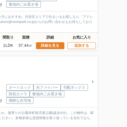
分
敷地内ごみ置き場
い方におすすめ。渋谷区エリアで住まいをお探しなら「アドレ
o@roompark.co.jpからのお問い合わせもお待ちしており
間取り
面積
詳細
お気に入り
1LDK
37.44㎡
詳細を見る
追加する
オートロック
光ファイバー
宅配ボックス
防犯カメラ
敷地内ごみ置き場
分
閑静な住宅地
か。最寄りの公園本町南児童公園(徒歩4分)。この物件は、駅
ください。多種多様な賃貸情報を取り扱っている当社でなら、