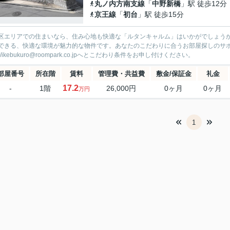
丸ノ内方南支線
「
中野新橋
」駅 徒歩12分
京王線
「
初台
」駅 徒歩15分
区エリアでの住まいなら、住み心地も快適な「ルタンキャルム」はいかがでしょうか
できる、快適な環境が魅力的な物件です。あなたのこだわりに合うお部屋探しのサポート
3/ikebukuro@roompark.co.jpへとこだわり条件をお申し付けください。
部屋番号
所在階
賃料
管理費・共益費
敷金/保証金
礼金
17.2
-
1階
26,000円
0ヶ月
0ヶ月
万円
1