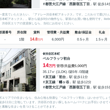
都営大江戸線
「
西新宿五丁目
」駅 徒歩14
一度見ていただきたい、「アドレー渋谷本町アネックス」です。こだわりで選びた
谷本町アネックス」。駅から徒歩9分の物件なら、駅前のお買い物も便利です。ikebukur
。渋谷区エリアの賃貸探しなら、当社にお任せください。
部屋番号
所在階
賃料
管理費・共益費
敷金/保証金
礼金
14.8
-
1階
6,000円
0.5ヶ月
1.5ヶ月
万円
ート
渋谷区
本町
ベルフラッツ初台
14
万円
管理/共益費5,000円
35.17㎡ (1LDK) /築5年 /3階建
京王線
「
初台
」駅 徒歩11分
京王線
「
幡ヶ谷
」駅 徒歩12分
都営大江戸線
「
西新宿五丁目
」駅 徒歩15
区エリアでの住まいなら、住み心地も快適な「ベルフラッツ初台」はいかがでしょう
徒歩11分に立地しています。渋谷区の住まい探しをルームパークにお手伝いさせて
と素敵な住まいを見つけることができます。