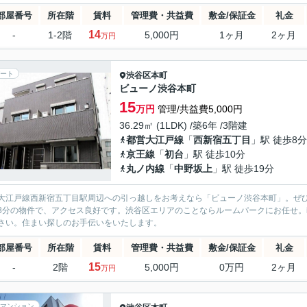
部屋番号
所在階
賃料
管理費・共益費
敷金/保証金
礼金
14
-
1-2階
5,000円
1ヶ月
2ヶ月
万円
ート
渋谷区
本町
ビューノ渋谷本町
15
万円
管理/共益費5,000円
36.29㎡ (1LDK) /築6年 /3階建
都営大江戸線
「
西新宿五丁目
」駅 徒歩8分
京王線
「
初台
」駅 徒歩10分
丸ノ内線
「
中野坂上
」駅 徒歩19分
大江戸線西新宿五丁目駅周辺への引っ越しをお考えなら「ビューノ渋谷本町」。ぜ
8分の物件で、アクセス良好です。渋谷区エリアのことならルームパークにお任せ。ikebukuro@
さい。住まい探しのお手伝いをいたします。
部屋番号
所在階
賃料
管理費・共益費
敷金/保証金
礼金
15
-
2階
5,000円
0万円
2ヶ月
万円
マンション