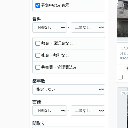
募集中のみ表示
賃料
～
敷金・保証金なし
こだ
分と
礼金・敷引なし
03-
共益費・管理費込み
築年数
賃貸
面積
～
間取り