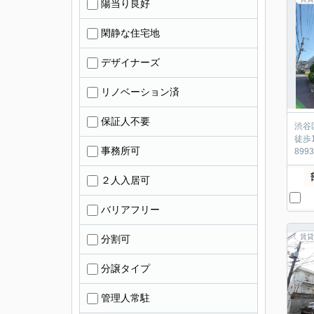
陽当り良好
閑静な住宅地
デザイナーズ
リノベーション済
保証人不要
渋谷
徒歩
事務所可
899
２人入居可
バリアフリー
賃貸
分割可
分譲タイプ
管理人常駐