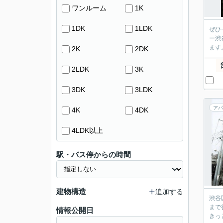
ワンルーム
1K
1DK
1LDK
ぜひ
ー渋
ます
2K
2DK
2LDK
3K
3DK
3LDK
アパ
4K
4DK
4LDK以上
駅・バス停からの時間
建物構造
追加する
渋谷
まで
情報公開日
きっ