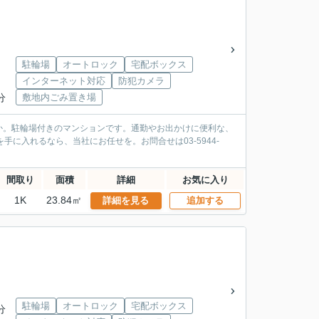
駐輪場
オートロック
宅配ボックス
インターネット対応
防犯カメラ
分
敷地内ごみ置き場
か。駐輪場付きのマンションです。通勤やお出かけに便利な、
に入れるなら、当社にお任せを。お問合せは03-5944-
間取り
面積
詳細
お気に入り
1K
23.84㎡
詳細を見る
追加する
駐輪場
オートロック
宅配ボックス
分