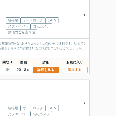
駐輪場
オートロック
CATV
光ファイバー
防犯カメラ
敷地内ごみ置き場
店(徒歩3分)がありちょっとした買い物に便利です。駅まで5
新宿五丁目周辺のお住まいをご検討してはいかがでしょうか。
間取り
面積
詳細
お気に入り
1K
20.18㎡
詳細を見る
追加する
駐輪場
オートロック
CATV
光ファイバー
防犯カメラ