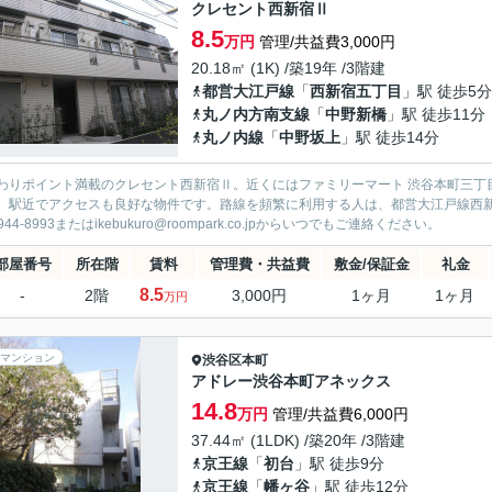
クレセント西新宿Ⅱ
8.5
万円
管理/共益費3,000円
20.18㎡ (1K) /築19年 /3階建
都営大江戸線
「
西新宿五丁目
」駅 徒歩5分
丸ノ内方南支線
「
中野新橋
」駅 徒歩11分
丸ノ内線
「
中野坂上
」駅 徒歩14分
わりポイント満載のクレセント西新宿Ⅱ。近くにはファミリーマート 渋谷本町三丁目
、駅近でアクセスも良好な物件です。路線を頻繁に利用する人は、都営大江戸線西
5944-8993またはikebukuro@roompark.co.jpからいつでもご連絡ください。
部屋番号
所在階
賃料
管理費・共益費
敷金/保証金
礼金
8.5
-
2階
3,000円
1ヶ月
1ヶ月
万円
マンション
渋谷区
本町
アドレー渋谷本町アネックス
14.8
万円
管理/共益費6,000円
37.44㎡ (1LDK) /築20年 /3階建
京王線
「
初台
」駅 徒歩9分
京王線
「
幡ヶ谷
」駅 徒歩12分