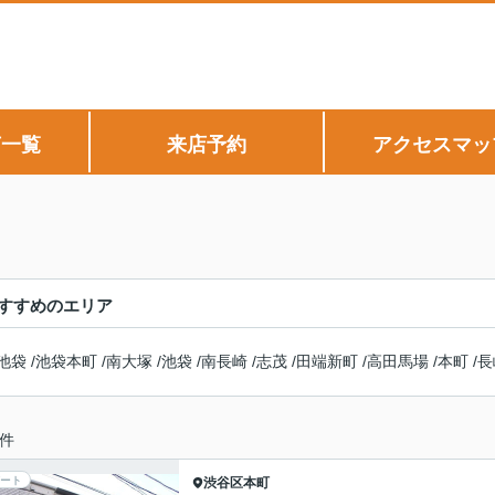
声一覧
来店予約
アクセスマッ
すすめのエリア
池袋
/
池袋本町
/
南大塚
/
池袋
/
南長崎
/
志茂
/
田端新町
/
高田馬場
/
本町
/
長
件
ート
渋谷区
本町