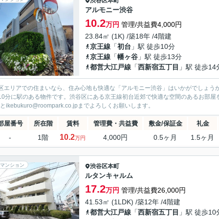
渋谷区
本町
アルモニー渋谷
10.2
万円
管理/共益費4,000円
23.84㎡ (1K) /築18年 /4階建
京王線
「
初台
」駅 徒歩10分
京王線
「
幡ヶ谷
」駅 徒歩13分
都営大江戸線
「
西新宿五丁目
」駅 徒歩14
区エリアでの住まいなら、住み心地も快適な「アルモニー渋谷」はいかがでしょう
10分に駅のある物件です。渋谷区にある京王線初台近郊で快適な空間のあるお部屋を手
3とikebukuro@roompark.co.jpまでよろしくお願いします。
部屋番号
所在階
賃料
管理費・共益費
敷金/保証金
礼金
10.2
-
1階
4,000円
0.5ヶ月
1.5ヶ月
万円
マンション
渋谷区
本町
ルタンキャルム
17.2
万円
管理/共益費26,000円
41.53㎡ (1LDK) /築12年 /4階建
都営大江戸線
「
西新宿五丁目
」駅 徒歩10