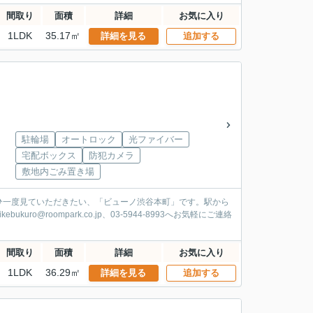
間取り
面積
詳細
お気に入り
1LDK
35.17㎡
詳細を見る
追加する
駐輪場
オートロック
光ファイバー
宅配ボックス
防犯カメラ
敷地内ごみ置き場
ひ一度見ていただきたい、「ビューノ渋谷本町」です。駅から
roompark.co.jp、03-5944-8993へお気軽にご連絡
間取り
面積
詳細
お気に入り
1LDK
36.29㎡
詳細を見る
追加する