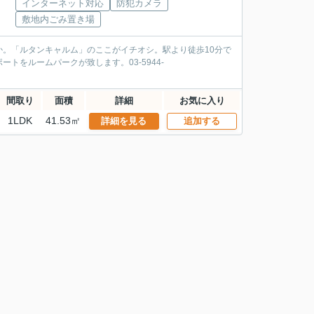
インターネット対応
防犯カメラ
敷地内ごみ置き場
。「ルタンキャルム」のここがイチオシ。駅より徒歩10分で
をルームパークが致します。03-5944-
間取り
面積
詳細
お気に入り
1LDK
41.53㎡
詳細を見る
追加する