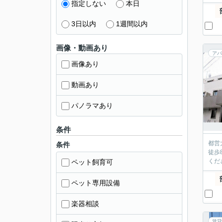
指定しない
本日
3日以内
1週間以内
画像・動画あり
アパ
画像あり
動画あり
パノラマあり
条件
都営
条件
徒歩
くだ
ペット飼育可
ペット専用設備
楽器相談
賃貸