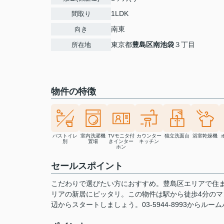
1LDK
間取り
南東
向き
東京都
豊島区
南池袋
３丁目
所在地
物件の特徴
バストイレ
室内洗濯機
TVモニタ付
カウンター
独立洗面台
浴室乾燥機
別
置場
きインター
キッチン
ホン
セールスポイント
こだわりで選びたい方におすすめ。豊島区エリアで住
リアの新居にピッタリ。この物件は駅から徒歩4分の
辺からスタートしましょう。03-5944-8993からル