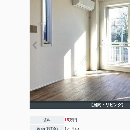
【居間・リビング】
15
万円
賃料
1ヶ月(-)
敷金(保証金)