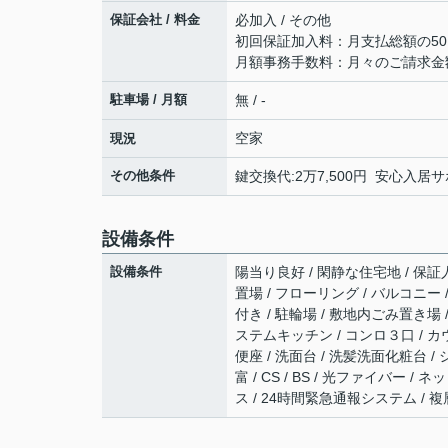
保証会社 / 料金
必加入 / その他
初回保証加入料：月支払総額の50
月額事務手数料：月々のご請求金
駐車場 / 月額
無 / -
空家
現況
その他条件
鍵交換代:2万7,500円 安心入居サ
設備条件
設備条件
陽当り良好 / 閑静な住宅地 / 保証
置場 / フローリング / バルコニー 
付き / 駐輪場 / 敷地内ごみ置き場 
ステムキッチン / コンロ３口 / カ
便座 / 洗面台 / 洗髪洗面化粧台 / 
富 / CS / BS / 光ファイバー
ス / 24時間緊急通報システム / 複