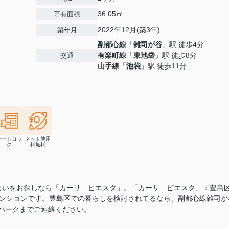
36.05㎡
専有面積
2022年12月(築3年)
築年月
副都心線
「
雑司が谷
」駅 徒歩4分
有楽町線
「
東池袋
」駅 徒歩8分
交通
山手線
「
池袋
」駅 徒歩11分
オートロッ
ネット使用
ク
料無料
まいをお探しなら「カーサ ピエスタ」。「カーサ ピエスタ」：豊島
マンションです。豊島区での暮らしを検討されてるなら、副都心線雑司が
ームパークまでご連絡ください。