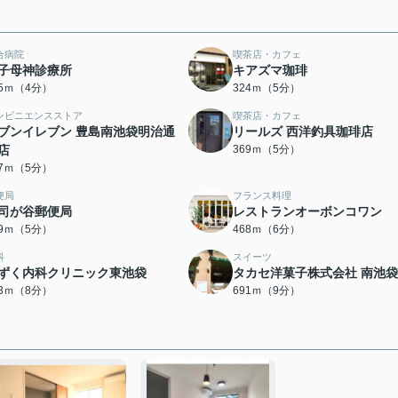
合病院
喫茶店・カフェ
子母神診療所
キアズマ珈琲
15ｍ（4分）
324ｍ（5分）
ンビニエンスストア
喫茶店・カフェ
ブンイレブン 豊島南池袋明治通
リールズ 西洋釣具珈琲店
店
369ｍ（5分）
47ｍ（5分）
便局
フランス料理
司が谷郵便局
レストランオーボンコワン
89ｍ（5分）
468ｍ（6分）
科
スイーツ
ずく内科クリニック東池袋
タカセ洋菓子株式会社 南池
33ｍ（8分）
691ｍ（9分）