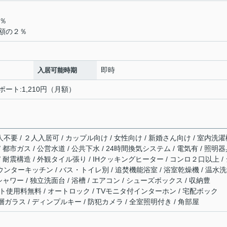
％
額の２％
即時
入居可能時期
ポート:1,210円（月額）
人不要 / ２人入居可 / カップル向け / 女性向け / 新婚さん向け / 室内洗
/ 都市ガス / 公営水道 / 公共下水 / 24時間換気システム / 電気有 / 照明
/ 耐震構造 / 外観タイル張り / IHクッキングヒーター / コンロ２口以上 /
ウンターキッチン / バス・トイレ別 / 追焚機能浴室 / 浴室乾燥機 / 温水
シャワー / 独立洗面台 / 浴槽 / エアコン / シューズボックス / 収納豊
 / ネット使用料無料 / オートロック / TVモニタ付インターホン / 宅配ボック
層ガラス / ディンプルキー / 防犯カメラ / 全室照明付き / 角部屋