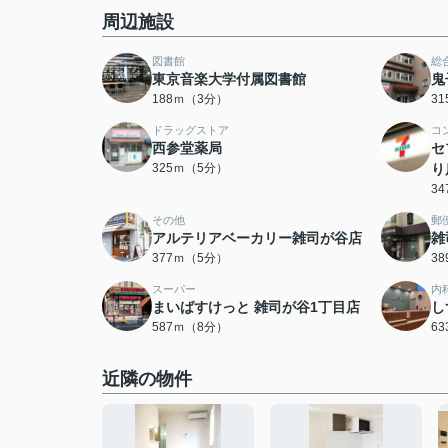
周辺施設
図書館
総
東京音楽大学付属図書館
鬼
188ｍ（3分）
3
ドラッグストア
コ
西参堂薬局
セ
325ｍ（5分）
り
3
その他
郵
アルテリアベーカリー雑司が谷店
雑
377ｍ（5分）
3
スーパー
内
まいばすけっと 雑司が谷1丁目店
し
587ｍ（8分）
6
近隣の物件