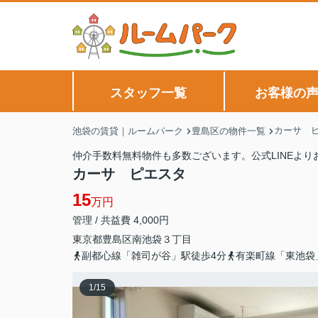
スタッフ一覧
お客様の
カーサ 
池袋の賃貸｜ルームパーク
豊島区の物件一覧
仲介手数料無料物件も多数ございます。公式LINEよ
カーサ ピエスタ
15
万円
管理 / 共益費 4,000円
東京都
豊島区
南池袋
３丁目
副都心線「雑司が谷」駅徒歩4分
有楽町線「東池袋
1
/
15