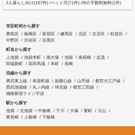
2人暮らし向け(167件)
ペット可(71件)
仲介手数料無料(1件)
市区町村から探す
豊島区
板橋区
新宿区
練馬区
北区
文京区
杉並区
中野区
渋谷区
目黒区
町名から探す
上池袋
池袋本町
南大塚
池袋
南長崎
志茂
田端新町
高田馬場
本町
長崎
沿線から探す
東武東上線
有楽町線
副都心線
山手線
都営大江戸線
西武池袋線
丸ノ内線
埼京線
都営三田線
湘南新宿ライン宇須
駅から探す
池袋
北池袋
中板橋
千川
大塚
要町
大山
東長崎
上板橋
下板橋