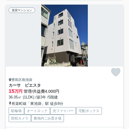
賃貸マンション
豊島区南池袋
カーサ ピエスタ
15
万円
管理/共益費4,000円
36.05㎡ (1LDK) /築3年 /5階建
有楽町線「東池袋」駅 徒歩8分
駐輪場
オートロック
光ファイバー
宅配ボックス
防犯カメラ
敷地内ごみ置き場