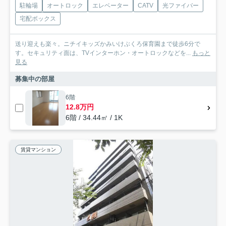
駐輪場
オートロック
エレベーター
CATV
光ファイバー
宅配ボックス
送り迎えも楽々。ニチイキッズかみいけぶくろ保育園まで徒歩6分で
す。セキュリティ面は、TVインターホン・オートロックなどを...
もっと
見る
募集中の部屋
6階
12.8万円
6階 / 34.44㎡ / 1K
賃貸マンション