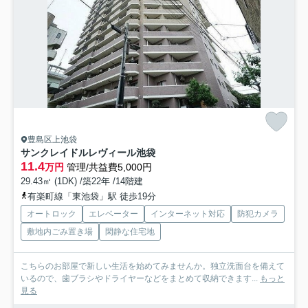
豊島区上池袋
サンクレイドルレヴィール池袋
11.4
万円
管理/共益費5,000円
29.43㎡ (1DK) /築22年 /14階建
有楽町線「東池袋」駅 徒歩19分
オートロック
エレベーター
インターネット対応
防犯カメラ
敷地内ごみ置き場
閑静な住宅地
こちらのお部屋で新しい生活を始めてみませんか。独立洗面台を備えて
いるので、歯ブラシやドライヤーなどをまとめて収納できます...
もっと
見る