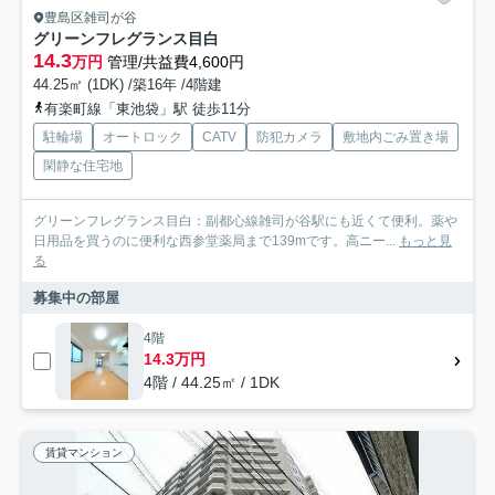
豊島区雑司が谷
グリーンフレグランス目白
14.3
万円
管理/共益費4,600円
44.25㎡ (1DK) /築16年 /4階建
有楽町線「東池袋」駅 徒歩11分
駐輪場
オートロック
CATV
防犯カメラ
敷地内ごみ置き場
閑静な住宅地
グリーンフレグランス目白：副都心線雑司が谷駅にも近くて便利。薬や
日用品を買うのに便利な西参堂薬局まで139mです。高ニー...
もっと見
る
募集中の部屋
4階
14.3万円
4階 / 44.25㎡ / 1DK
賃貸マンション