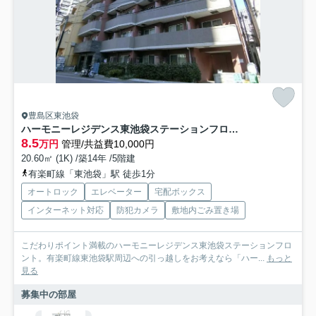
豊島区東池袋
ハーモニーレジデンス東池袋ステーションフロント
8.5
万円
管理/共益費10,000円
20.60㎡ (1K) /築14年 /5階建
有楽町線「東池袋」駅 徒歩1分
オートロック
エレベーター
宅配ボックス
インターネット対応
防犯カメラ
敷地内ごみ置き場
こだわりポイント満載のハーモニーレジデンス東池袋ステーションフロ
ント。有楽町線東池袋駅周辺への引っ越しをお考えなら「ハー...
もっと
見る
募集中の部屋