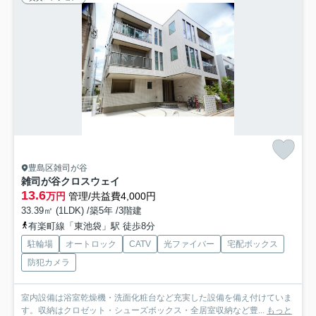
豊島区雑司が谷
雑司が谷クロスウェイ
13.6
万円
管理/共益費4,000円
33.39㎡ (1LDK) /築5年 /3階建
有楽町線「東池袋」駅 徒歩8分
駐輪場
オートロック
CATV
光ファイバー
宅配ボックス
防犯カメラ
室内設備は浴室乾燥機・洗面化粧台など充実した設備を備え付けていま
す。収納はクロゼット・シューズボックス・全居室収納など豊...
もっと