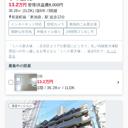
13.2
万円
管理/共益費8,000円
36.28㎡ (1LDK) /築6年 /3階建
有楽町線「東池袋」駅 徒歩12分
インターネット対応
防犯カメラ
敷地内ごみ置き場
閑静な住宅地
外観タイル張り
24時間ゴミ出し可
「ミハス新大塚」：文京区エリアの新居にピッタリ。丸ノ内線新大塚駅
周辺への引っ越しをお考えなら「ミハス新大塚」。徒歩5分で...
もっと
見る
募集中の部屋
1階
13.2万円
1階 / 36.28㎡ / 1LDK
賃貸マンション