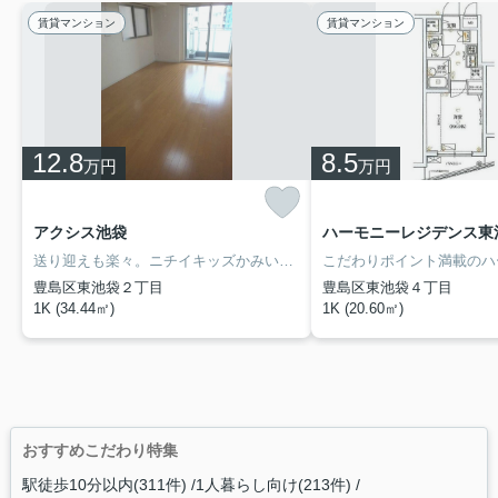
賃貸マンション
賃貸マンション
12.8
8.5
万円
万円
アクシス池袋
送り迎えも楽々。ニチイキッズかみいけぶくろ保育園まで徒歩6分です。セキュリティ面は、TVインターホン・オートロックなどを備え付けているので安心して暮らせます。駅近くに立地する物件で、徒歩14分程でアクセスできます。そろそろ引っ越しをしたいとお考えの方、ルームパークで、新しい住まいを探してみませんか。
豊島区東池袋２丁目
豊島区東池袋４丁目
1K (34.44㎡)
1K (20.60㎡)
おすすめこだわり特集
駅徒歩10分以内(311件)
1人暮らし向け(213件)