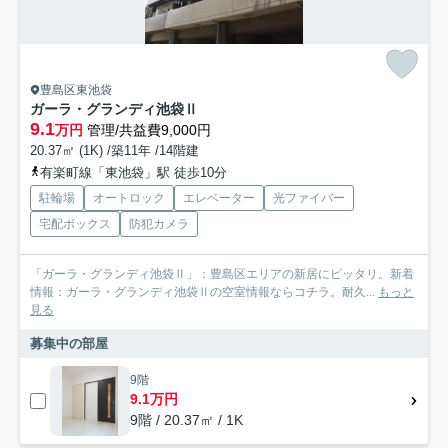
豊島区東池袋
ガーラ・グランディ池袋Ⅱ
9.1
万円
管理/共益費9,000円
20.37㎡ (1K) /築11年 /14階建
有楽町線「東池袋」駅 徒歩10分
駐輪場
オートロック
エレベーター
光ファイバー
宅配ボックス
防犯カメラ
「ガーラ・グランディ池袋Ⅱ」：豊島区エリアの新居にピッタリ。新着
情報：ガーラ・グランディ池袋Ⅱの空室情報ならコチラ。耐久...
もっと
見る
募集中の部屋
9階
9.1万円
9階 / 20.37㎡ / 1K