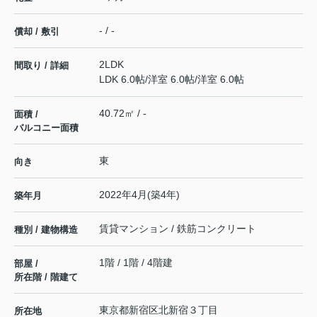
- / -
償却 / 敷引
2LDK
間取り / 詳細
LDK 6.0帖
/
洋室 6.0帖
/
洋室 6.0帖
40.72㎡ / -
面積 /
バルコニー面積
東
向き
2022年4月(築4年)
築年月
賃貸マンション / 鉄筋コンクリート
種別 / 建物構造
1階 / 1階 / 4階建
部屋 /
所在階 / 階建て
東京都
新宿区
北新宿
３丁目
所在地