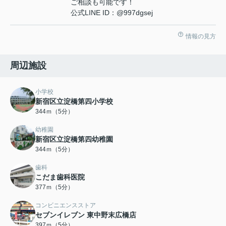
ご相談も可能です！
公式LINE ID：@997dgsej
情報の見方
周辺施設
小学校
新宿区立淀橋第四小学校
344ｍ（5分）
幼稚園
新宿区立淀橋第四幼稚園
344ｍ（5分）
歯科
こだま歯科医院
377ｍ（5分）
コンビニエンスストア
セブンイレブン 東中野末広橋店
397ｍ（5分）