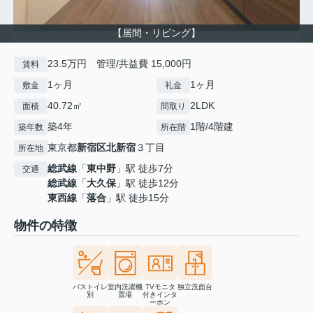
【居間・リビング】
23.5万円 管理/共益費 15,000円
賃料
1ヶ月
1ヶ月
敷金
礼金
40.72㎡
2LDK
面積
間取り
築4年
1階/4階建
築年数
所在階
東京都
新宿区
北新宿
３丁目
所在地
総武線
「
東中野
」駅 徒歩7分
交通
総武線
「
大久保
」駅 徒歩12分
東西線
「
落合
」駅 徒歩15分
物件の特徴
バストイレ
室内洗濯機
TVモニタ
独立洗面台
別
置場
付きインタ
ーホン