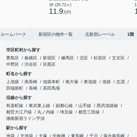
1K (25.72㎡)
1
11.9
万円
｜ルームパーク
新宿区の物件一覧
北新宿レーベル
1階
市区町村から探す
豊島区
板橋区
新宿区
練馬区
北区
杉並区
文京区
中野区
渋谷区
目黒区
町名から探す
上池袋
南長崎
池袋本町
南大塚
東池袋
池袋
志茂
田端新町
長崎
高田馬場
沿線から探す
有楽町線
東武東上線
副都心線
山手線
西武池袋線
都営大江戸線
丸ノ内線
埼京線
都営三田線
湘南新宿ライン宇須
駅から探す
池袋
北池袋
大塚
中板橋
東長崎
千川
落合南長崎