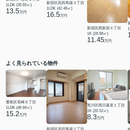
新宿区高田馬場３丁目
1LDK (30.65㎡)
1LDK (42.48㎡)
13.5
万円
16.5
万円
新宿区西新宿４丁目
1
1K (28.88㎡)
11.45
万円
よく見られている物件
豊島区長崎６丁目
荒川区西日暮里１丁目
1LDK (48.84㎡)
1K (20.52㎡)
15.2
万円
8.3
万円
新宿区高田馬場２丁目