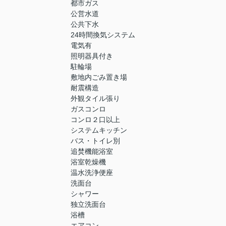
都市ガス
公営水道
公共下水
24時間換気システム
電気有
照明器具付き
駐輪場
敷地内ごみ置き場
耐震構造
外観タイル張り
ガスコンロ
コンロ２口以上
システムキッチン
バス・トイレ別
追焚機能浴室
浴室乾燥機
温水洗浄便座
洗面台
シャワー
独立洗面台
浴槽
エアコン