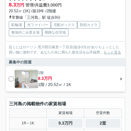
8.3
万円
管理/共益費3,000円
20.52㎡ (1K) /築19年 /2階建
常磐線「三河島」駅 徒歩9分
駐輪場
光ファイバー
宅配ボックス
防犯カメラ
敷地内ごみ置き場
閑静な住宅地
近くにはローソン 荒川西日暮里一丁目店(徒歩3分)がありちょっとした
買い物に便利です。あなたの光に満ちた新生活を山手線西...
もっと見る
募集中の部屋
1階
8.3万円
1階 / 20.52㎡ / 1K
三河島の掲載物件の家賃相場
家賃相場
空室件数
9.3万円
2室
1R～1K