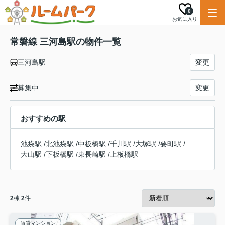
0
お気に入り
常磐線 三河島駅の物件一覧
三河島駅
変更
募集中
変更
おすすめの駅
池袋駅
/
北池袋駅
/
中板橋駅
/
千川駅
/
大塚駅
/
要町駅
/
大山駅
/
下板橋駅
/
東長崎駅
/
上板橋駅
2
棟
2
件
賃貸マンション