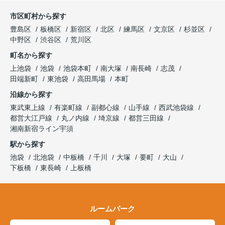
市区町村から探す
豊島区
板橋区
新宿区
北区
練馬区
文京区
杉並区
中野区
渋谷区
荒川区
町名から探す
上池袋
池袋
池袋本町
南大塚
南長崎
志茂
田端新町
東池袋
高田馬場
本町
沿線から探す
東武東上線
有楽町線
副都心線
山手線
西武池袋線
都営大江戸線
丸ノ内線
埼京線
都営三田線
湘南新宿ライン宇須
駅から探す
池袋
北池袋
中板橋
千川
大塚
要町
大山
下板橋
東長崎
上板橋
ルームパーク