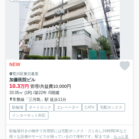
NEW
荒川区東日暮里
加藤医院ビル
10.3
万円
管理/共益費10,000円
33.05㎡ (1R) /築22年 /5階建
常磐線「三河島」駅 徒歩11分
駐輪場
オートロック
エレベーター
CATV
宅配ボックス
インターネット対応
駐輪場付きの物件で共用部には宅配ボックス・ゴミ出し24時間OKなど
様々な設備やサービスが揃っているので便利です。駅まで歩...
もっと見