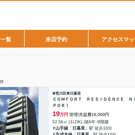
声一覧
来店予約
アクセスマッ
件
マンション
荒川区
東日暮里
ＣＯＭＦＯＲＴ ＲＥＳＩＤＥＮＣＥ Ｎ
ＰＯＲＩ
19
万円
管理/共益費16,000円
52.56㎡ (1LDK) /築6年 /8階建
山手線
「
日暮里
」駅 徒歩10分
京成本線
「
日暮里
」駅 徒歩10分