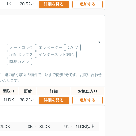
1K
20.52㎡
詳細を見る
追加する
オートロック
エレベーター
CATV
宅配ボックス
インターネット対応
防犯カメラ
す。魅力的な駅近の物件で、駅まで徒歩7分です。お問い合わせ
トいたします。
間取り
面積
詳細
お気に入り
1LDK
38.22㎡
詳細を見る
追加する
2LDK
3K ～ 3LDK
4K ～ 4LDK以上