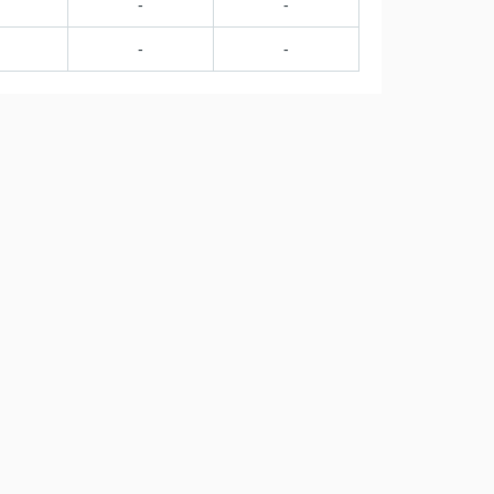
-
-
-
-