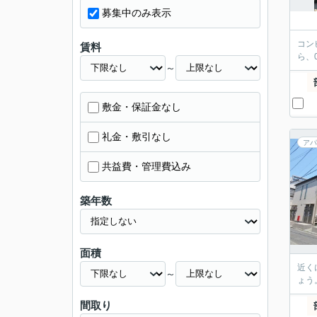
募集中のみ表示
コン
賃料
ら、
～
敷金・保証金なし
礼金・敷引なし
アパ
共益費・管理費込み
築年数
面積
近く
～
ょう。
間取り