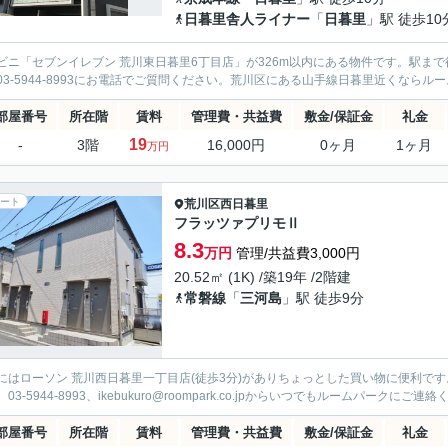
日暮里舎人ライナー
「
日暮里
」駅 徒歩10
ビニ「セブンイレブン 荒川東日暮里6丁目店」が326m以内にある物件です。駅ま
03-5944-8993にお電話でご質問ください。荒川区にある山手線日暮里近くなら
部屋番号
所在階
賃料
管理費・共益費
敷金/保証金
礼金
19
-
3階
16,000円
0ヶ月
1ヶ月
万円
ート
荒川区
西日暮里
フラッツァプリモⅡ
8.3
万円
管理/共益費3,000円
20.52㎡ (1K) /築19年 /2階建
常磐線
「
三河島
」駅 徒歩9分
にはローソン 荒川西日暮里一丁目店(徒歩3分)がありちょっとした買い物に便利で
03-5944-8993、ikebukuro@roompark.co.jpからいつでもルームパークにご連
部屋番号
所在階
賃料
管理費・共益費
敷金/保証金
礼金