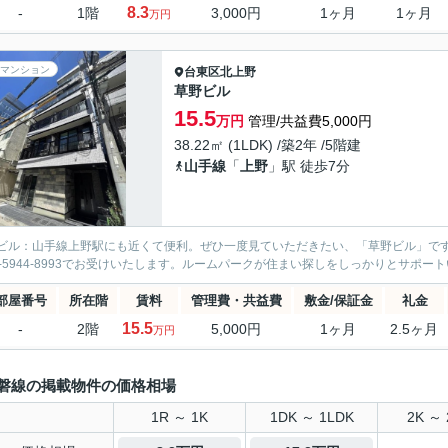
8.3
-
1階
3,000円
1ヶ月
1ヶ月
万円
マンション
台東区
北上野
草野ビル
15.5
万円
管理/共益費5,000円
38.22㎡ (1LDK) /築2年 /5階建
山手線
「
上野
」駅 徒歩7分
ビル：山手線上野駅にも近くて便利。ぜひ一度見ていただきたい、「草野ビル」で
3-5944-8993でお受けいたします。ルームパークが住まい探しをしっかりとサポー
部屋番号
所在階
賃料
管理費・共益費
敷金/保証金
礼金
15.5
-
2階
5,000円
1ヶ月
2.5ヶ月
万円
磐線の掲載物件の価格相場
1R ～ 1K
1DK ～ 1LDK
2K ～ 