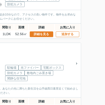
分
防犯カメラ
で徒歩10分なので、アクセスの良い物件です。物件をお求めな
ルームパークにお任せください。
間取り
面積
詳細
お気に入り
1LDK
52.56㎡
詳細を見る
追加する
駐輪場
光ファイバー
宅配ボックス
防犯カメラ
敷地内ごみ置き場
閑静な住宅地
す。あなたの光に満ちた新生活を山手線西日暮里近くで始めまし
絡ください。
間取り
面積
詳細
お気に入り