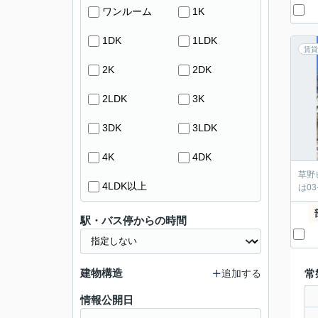
ワンルーム
1K
1DK
1LDK
賃貸
2K
2DK
2LDK
3K
3DK
3LDK
4K
4DK
草野
4LDK以上
は0
駅・バス停からの時間
建物構造
追加する
常
情報公開日