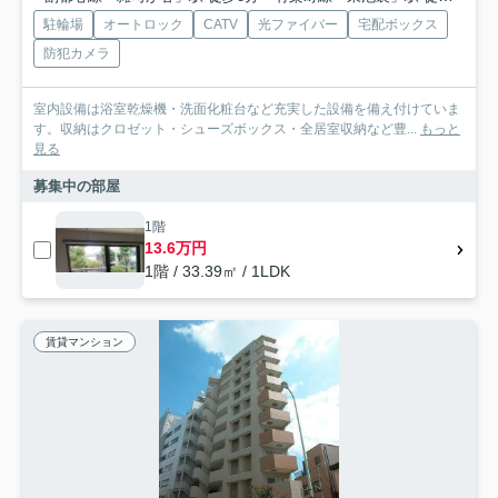
駐輪場
オートロック
CATV
光ファイバー
宅配ボックス
防犯カメラ
室内設備は浴室乾燥機・洗面化粧台など充実した設備を備え付けていま
す。収納はクロゼット・シューズボックス・全居室収納など豊...
もっと
見る
募集中の部屋
1階
13.6万円
1階 / 33.39㎡ / 1LDK
賃貸マンション