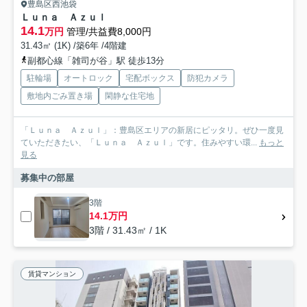
豊島区西池袋
Ｌｕｎａ Ａｚｕｌ
14.1
万円
管理/共益費8,000円
31.43㎡ (1K) /築6年 /4階建
副都心線「雑司が谷」駅 徒歩13分
駐輪場
オートロック
宅配ボックス
防犯カメラ
敷地内ごみ置き場
閑静な住宅地
「Ｌｕｎａ Ａｚｕｌ」：豊島区エリアの新居にピッタリ。ぜひ一度見
ていただきたい、「Ｌｕｎａ Ａｚｕｌ」です。住みやすい環...
もっと
見る
募集中の部屋
3階
14.1万円
3階 / 31.43㎡ / 1K
賃貸マンション