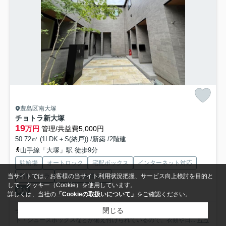
豊島区南大塚
チョトラ新大塚
19
万円
管理/共益費5,000円
50.72㎡ (1LDK＋S(納戸)) /新築 /2階建
山手線「大塚」駅 徒歩9分
駐輪場
オートロック
宅配ボックス
インターネット対応
防犯カメラ
敷地内ごみ置き場
当サイトでは、お客様の当サイト利用状況把握、サービス向上検討を目的と
して、クッキー（Cookie）を使用しています。
新築
詳しくは、当社の
「Cookieの取扱いについて」
をご確認ください。
閉じる
チョトラ新大塚：丸ノ内線新大塚駅にも近くて便利。収納はクロゼッ
ト・シューズボックスなどが備え付けられているので、衣類や日...
もっ