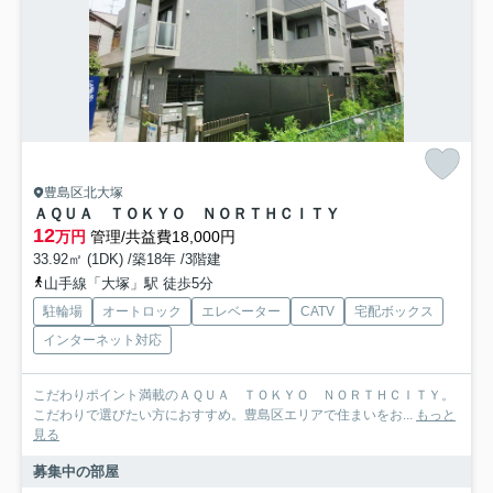
豊島区北大塚
ＡＱＵＡ ＴＯＫＹＯ ＮＯＲＴＨＣＩＴＹ
12
万円
管理/共益費18,000円
33.92㎡ (1DK) /築18年 /3階建
山手線「大塚」駅 徒歩5分
駐輪場
オートロック
エレベーター
CATV
宅配ボックス
インターネット対応
こだわりポイント満載のＡＱＵＡ ＴＯＫＹＯ ＮＯＲＴＨＣＩＴＹ。
こだわりで選びたい方におすすめ。豊島区エリアで住まいをお...
もっと
見る
募集中の部屋