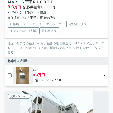
ＭＡＸＩＶ王子ＲＩＣＯＴＴ
9.3
万円
管理/共益費10,000円
25.29㎡ (1K) /築9年 /6階建
京浜東北線「王子」駅 徒歩7分
駐輪場
オートロック
エレベーター
宅配ボックス
インターネット対応
防犯カメラ
北区エリアでの住まいなら、住み心地も快適な「ＭＡＸＩＶ王子ＲＩＣ
ＯＴＴ」はいかがでしょうか。駅から徒歩7分に立地する物件...
もっと
見る
募集中の部屋
4階
9.3万円
4階 / 25.29㎡ / 1K
賃貸マンション