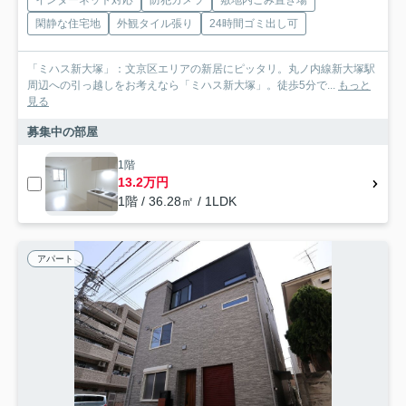
インターネット対応
防犯カメラ
敷地内ごみ置き場
閑静な住宅地
外観タイル張り
24時間ゴミ出し可
「ミハス新大塚」：文京区エリアの新居にピッタリ。丸ノ内線新大塚駅
周辺への引っ越しをお考えなら「ミハス新大塚」。徒歩5分で...
もっと
見る
募集中の部屋
1階
13.2万円
1階 / 36.28㎡ / 1LDK
アパート