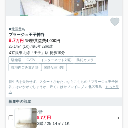
北区豊島
プラージュ王子神谷
8.7
万円
管理/共益費4,000円
25.14㎡ (1K) /築5年 /2階建
京浜東北線「王子」駅 徒歩19分
駐輪場
CATV
インターネット対応
防犯カメラ
敷地内ごみ置き場
閑静な住宅地
新生活を失敗せず、スタートさせたいならこちらの「プラージュ王子神
谷」はいかがでしょうか。近くにはセブンイレブン 北区豊島...
もっと見
る
募集中の部屋
2階
8.7万円
2階 / 25.14㎡ / 1K