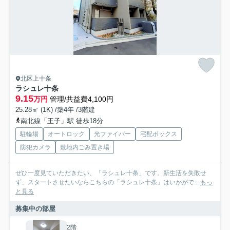
北区上十条
ラシュレ十条
9.15
万円
管理/共益費4,100円
25.28㎡ (1K) /築4年 /3階建
南北線「王子」駅 徒歩18分
駐輪場
オートロック
光ファイバー
宅配ボックス
防犯カメラ
敷地内ごみ置き場
ぜひ一度見ていただきたい、「ラシュレ十条」です。新生活を失敗せ
ず、スタートさせたいならこちらの「ラシュレ十条」はいかがで...
もっ
と見る
募集中の部屋
2階