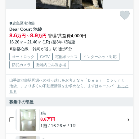
豊島区南池袋
Dear Court 池袋
8.6
8.9
万円～
万円
管理/共益費4,000円
16.26㎡～21.46㎡ (1R) /築8年 /3階建
副都心線「雑司が谷」駅 徒歩9分
オートロック
CATV
宅配ボックス
インターネット対応
防犯カメラ
敷地内ごみ置き場
山手線池袋駅周辺への引っ越しをお考えなら「Ｄｅａｒ Ｃｏｕｒｔ
池袋」。より多くの不動産情報をお求めなら、まずはルームパ...
もっと
見る
募集中の部屋
1階
8.6万円
1階 / 16.26㎡ / 1R