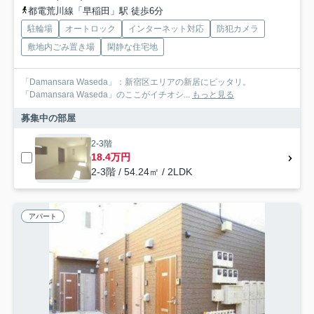
都電荒川線「早稲田」駅 徒歩6分
駐輪場
オートロック
インターネット対応
防犯カメラ
敷地内ごみ置き場
閑静な住宅地
「Damansara Waseda」：新宿区エリアの新居にピッタリ。
「Damansara Waseda」のここがイチオシ...
もっと見る
募集中の部屋
2-3階
18.4万円
2-3階 / 54.24㎡ / 2LDK
アパート