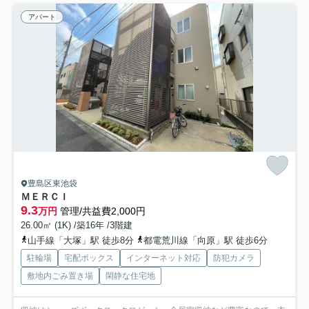
アパート
豊島区東池袋
ＭＥＲＣＩ
9.3
万円
管理/共益費2,000円
26.00㎡ (1K) /築16年 /3階建
山手線「大塚」駅 徒歩8分
都電荒川線「向原」駅 徒歩6分
駐輪場
宅配ボックス
インターネット対応
防犯カメラ
敷地内ごみ置き場
閑静な住宅地