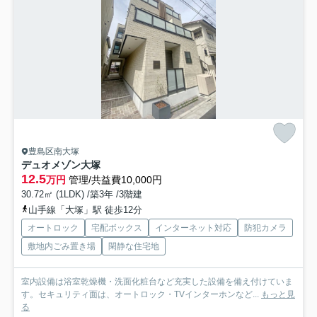
豊島区南大塚
デュオメゾン大塚
12.5
万円
管理/共益費10,000円
30.72㎡ (1LDK) /築3年 /3階建
山手線「大塚」駅 徒歩12分
オートロック
宅配ボックス
インターネット対応
防犯カメラ
敷地内ごみ置き場
閑静な住宅地
室内設備は浴室乾燥機・洗面化粧台など充実した設備を備え付けていま
す。セキュリティ面は、オートロック・TVインターホンなど...
もっと見
る