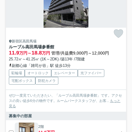
新宿区高田馬場
ルーブル高田馬場参番館
11.9
18.8
万円～
万円
管理/共益費9,000円～12,000円
25.72㎡～41.25㎡ (1K～2DK) /築13年 /7階建
副都心線「雑司が谷」駅 徒歩13分
駐輪場
オートロック
エレベーター
光ファイバー
宅配ボックス
防犯カメラ
ぜひ一度見ていただきたい、「ルーブル高田馬場参番館」です。アクセ
スの良い徒歩6分の物件です。ルームパークスタッフが、お客...
もっと
見る
募集中の部屋
2階