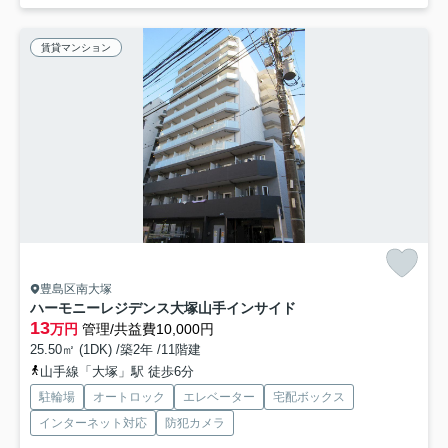
賃貸マンション
豊島区南大塚
ハーモニーレジデンス大塚山手インサイド
13
万円
管理/共益費10,000円
25.50㎡ (1DK) /築2年 /11階建
山手線「大塚」駅 徒歩6分
駐輪場
オートロック
エレベーター
宅配ボックス
インターネット対応
防犯カメラ