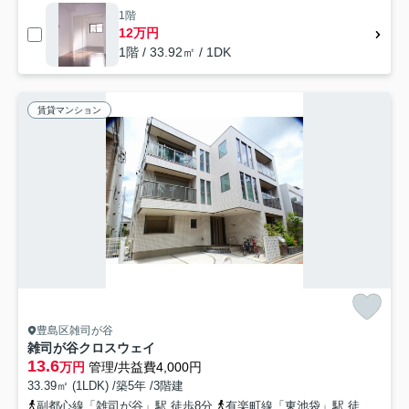
1階
12万円
1階 / 33.92㎡ / 1DK
賃貸マンション
豊島区雑司が谷
雑司が谷クロスウェイ
13.6
万円
管理/共益費4,000円
33.39㎡ (1LDK) /築5年 /3階建
副都心線「雑司が谷」駅 徒歩8分
有楽町線「東池袋」駅 徒歩8分