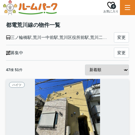
0
お気に入り
都電荒川線の物件一覧
三ノ輪橋駅,荒川一中前駅,荒川区役所前駅,荒川二丁目駅,荒川七丁目駅,町屋駅,町屋二丁目駅,東尾久三丁目駅,熊野前駅,宮ノ前駅,小台駅,荒川遊園地前駅,荒川車庫前駅,梶原駅,栄町駅,王子駅,飛鳥山駅,滝野川一丁目駅,西ヶ原四丁目駅,新庚申塚駅,庚申塚駅,巣鴨新田駅,大塚駅,向原駅,東池袋駅,都電雑司ヶ谷駅,雑司が谷駅,学習院下駅,面影橋駅,早稲田駅
変更
募集中
変更
47
棟
51
件
ハイツ