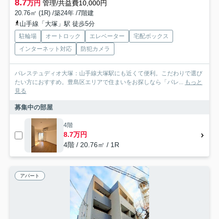
8.7
万円
管理/共益費10,000円
20.76㎡ (1R) /築24年 /7階建
山手線「大塚」駅 徒歩5分
駐輪場
オートロック
エレベーター
宅配ボックス
インターネット対応
防犯カメラ
パレステュディオ大塚：山手線大塚駅にも近くて便利。こだわりで選び
たい方におすすめ。豊島区エリアで住まいをお探しなら「パレ...
もっと
見る
募集中の部屋
4階
8.7万円
4階 / 20.76㎡ / 1R
アパート