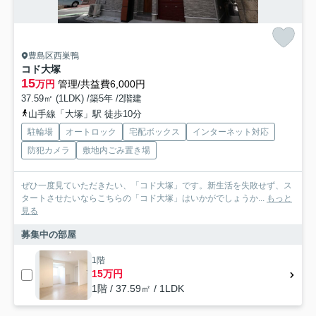
豊島区西巣鴨
コド大塚
15
万円
管理/共益費6,000円
37.59㎡ (1LDK) /築5年 /2階建
山手線「大塚」駅 徒歩10分
駐輪場
オートロック
宅配ボックス
インターネット対応
防犯カメラ
敷地内ごみ置き場
ぜひ一度見ていただきたい、「コド大塚」です。新生活を失敗せず、ス
タートさせたいならこちらの「コド大塚」はいかがでしょうか...
もっと
見る
募集中の部屋
1階
15万円
1階 / 37.59㎡ / 1LDK