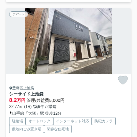
アパート
豊島区上池袋
シーサイド上池袋
8.2
万円
管理/共益費5,000円
22.77㎡ (1R) /築6年 /2階建
山手線「大塚」駅 徒歩12分
駐輪場
オートロック
インターネット対応
防犯カメラ
敷地内ごみ置き場
閑静な住宅地