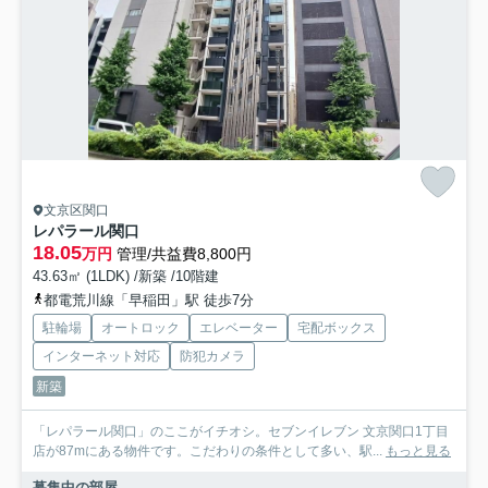
文京区関口
レパラール関口
18.05
万円
管理/共益費8,800円
43.63㎡ (1LDK) /新築 /10階建
都電荒川線「早稲田」駅 徒歩7分
駐輪場
オートロック
エレベーター
宅配ボックス
インターネット対応
防犯カメラ
新築
「レパラール関口」のここがイチオシ。セブンイレブン 文京関口1丁目
店が87mにある物件です。こだわりの条件として多い、駅...
もっと見る
募集中の部屋