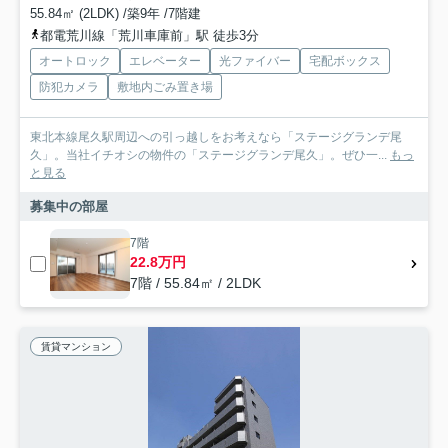
55.84㎡ (2LDK) /築9年 /7階建
都電荒川線「荒川車庫前」駅 徒歩3分
オートロック
エレベーター
光ファイバー
宅配ボックス
防犯カメラ
敷地内ごみ置き場
東北本線尾久駅周辺への引っ越しをお考えなら「ステージグランデ尾
久」。当社イチオシの物件の「ステージグランデ尾久」。ぜひ一...
もっ
と見る
募集中の部屋
7階
22.8万円
7階 / 55.84㎡ / 2LDK
賃貸マンション