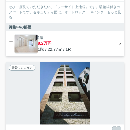
ぜひ一度見ていただきたい、「シーサイド上池袋」です。駐輪場付きの
アパートです。セキュリティ面は、オートロック・TVインタ...
もっと見
る
募集中の部屋
1階
8.2万円
1階 / 22.77㎡ / 1R
賃貸マンション