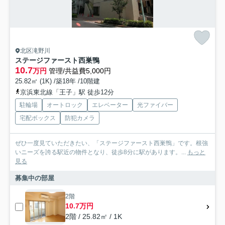
北区滝野川
ステージファースト西巣鴨
10.7
万円
管理/共益費5,000円
25.82㎡ (1K) /築18年 /10階建
京浜東北線「王子」駅 徒歩12分
駐輪場
オートロック
エレベーター
光ファイバー
宅配ボックス
防犯カメラ
ぜひ一度見ていただきたい、「ステージファースト西巣鴨」です。根強
いニーズを誇る駅近の物件となり、徒歩8分に駅があります。...
もっと
見る
募集中の部屋
2階
10.7万円
2階 / 25.82㎡ / 1K