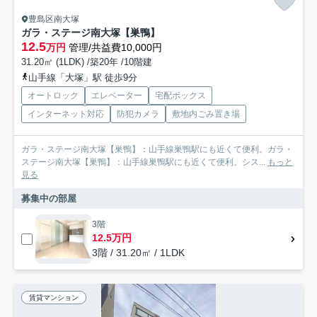
豊島区南大塚
ガラ・ステージ南大塚【巣鴨】
12.5
万円
管理/共益費10,000円
31.20㎡ (1LDK) /築20年 /10階建
山手線「大塚」駅 徒歩9分
オートロック
エレベーター
宅配ボックス
インターネット対応
防犯カメラ
敷地内ごみ置き場
ガラ・ステージ南大塚【巣鴨】：山手線巣鴨駅にも近くて便利。ガラ・
ステージ南大塚【巣鴨】：山手線巣鴨駅にも近くて便利。シス...
もっと
見る
募集中の部屋
3階
12.5万円
3階 / 31.20㎡ / 1LDK
賃貸マンション