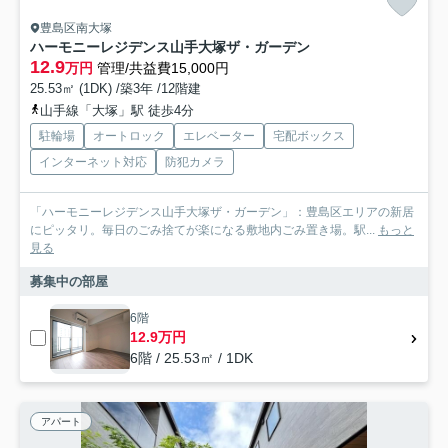
豊島区南大塚
ハーモニーレジデンス山手大塚ザ・ガーデン
12.9
万円
管理/共益費15,000円
25.53㎡ (1DK) /築3年 /12階建
山手線「大塚」駅 徒歩4分
駐輪場
オートロック
エレベーター
宅配ボックス
インターネット対応
防犯カメラ
「ハーモニーレジデンス山手大塚ザ・ガーデン」：豊島区エリアの新居
にピッタリ。毎日のごみ捨てが楽になる敷地内ごみ置き場。駅...
もっと
見る
募集中の部屋
6階
12.9万円
6階 / 25.53㎡ / 1DK
アパート