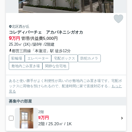
北区西が丘
コレディパーチェ アカバネニシガオカ
9
万円
管理/共益費5,000円
25.20㎡ (1K) /築8年 /2階建
都営三田線「本蓮沼」駅 徒歩12分
駐輪場
エレベーター
宅配ボックス
防犯カメラ
敷地内ごみ置き場
閑静な住宅地
あると使い勝手がよく利便性が高いのが敷地内ごみ置き場です。宅配ボ
ックスに荷物を預けられるので、配達時間に家で直接対応する...
もっと
見る
募集中の部屋
2階
9万円
2階 / 25.20㎡ / 1K