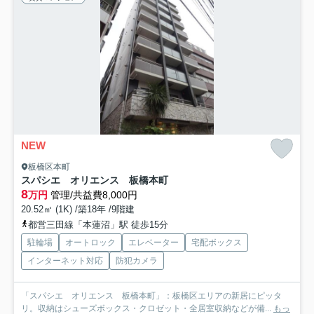
NEW
板橋区本町
スパシエ オリエンス 板橋本町
8
万円
管理/共益費8,000円
20.52㎡ (1K) /築18年 /9階建
都営三田線「本蓮沼」駅 徒歩15分
駐輪場
オートロック
エレベーター
宅配ボックス
インターネット対応
防犯カメラ
「スパシエ オリエンス 板橋本町」：板橋区エリアの新居にピッタ
リ。収納はシューズボックス・クロゼット・全居室収納などが備...
もっ