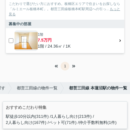
こだわりで選びたい方におすすめ。板橋区エリアで住まいをお探しなら
「ルミエール板橋本町」。都営三田線板橋本町駅周辺への引っ...
もっと
見る
募集中の部屋
1階
7.5万円
1階 / 24.36㎡ / 1K
1
探す
都営三田線の物件一覧
都営三田線 本蓮沼駅の物件一覧
おすすめこだわり特集
駅徒歩10分以内(311件)
1人暮らし向け(213件)
2人暮らし向け(167件)
ペット可(71件)
仲介手数料無料(1件)