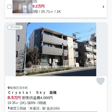
3階
9.2万円
3階 / 25.71㎡ / 1K
アパート
板橋区清水町
Ｃｒｙｓｔａｌ Ｓｋｙ 板橋
8.5
万円
管理/共益費4,000円
19.35㎡ (1K) /築8年 /3階建
都営三田線「本蓮沼」駅 徒歩14分