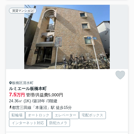
賃貸マンション
板橋区清水町
ルミエール板橋本町
7.5
万円
管理/共益費5,000円
24.36㎡ (1K) /築18年 /3階建
都営三田線「本蓮沼」駅 徒歩15分
駐輪場
オートロック
エレベーター
宅配ボックス
インターネット対応
防犯カメラ