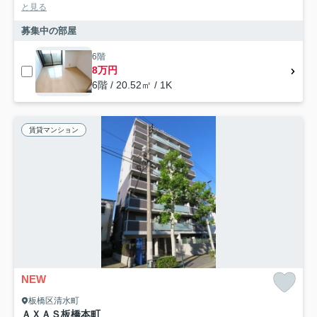
と見る
募集中の部屋
6階
8万円
6階 / 20.52㎡ / 1K
賃貸マンション
NEW
板橋区清水町
ＡＸＡＳ板橋本町