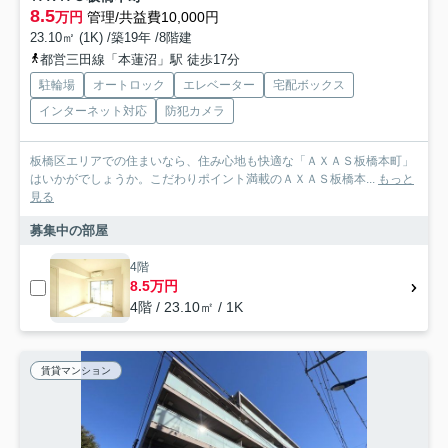
8.5
万円
管理/共益費10,000円
23.10㎡ (1K) /築19年 /8階建
都営三田線「本蓮沼」駅 徒歩17分
駐輪場
オートロック
エレベーター
宅配ボックス
インターネット対応
防犯カメラ
板橋区エリアでの住まいなら、住み心地も快適な「ＡＸＡＳ板橋本町」
はいかがでしょうか。こだわりポイント満載のＡＸＡＳ板橋本...
もっと
見る
募集中の部屋
4階
8.5万円
4階 / 23.10㎡ / 1K
賃貸マンション