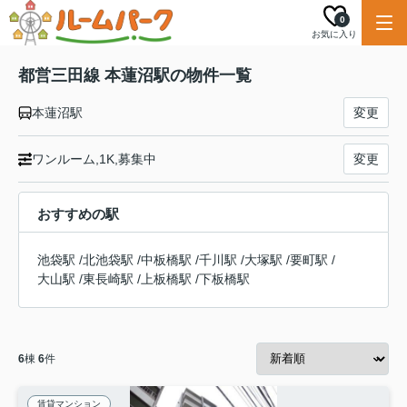
0
お気に入り
都営三田線 本蓮沼駅の物件一覧
本蓮沼駅
変更
ワンルーム,1K,募集中
変更
おすすめの駅
池袋駅
/
北池袋駅
/
中板橋駅
/
千川駅
/
大塚駅
/
要町駅
/
大山駅
/
東長崎駅
/
上板橋駅
/
下板橋駅
6
棟
6
件
賃貸マンション