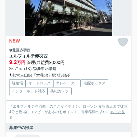
NEW
北区赤羽西
エルフォルテ赤羽西
9.2
万円
管理/共益費9,000円
25.71㎡ (1K) /築9年 /5階建
都営三田線「本蓮沼」駅 徒歩9分
駐輪場
オートロック
エレベーター
宅配ボックス
インターネット対応
防犯カメラ
「エルフォルテ赤羽西」のここがイチオシ。ローソン 赤羽西店まで徒歩
4分と近場にコンビニがあるのもポイント。電車移動の多い...
もっと見
る
募集中の部屋