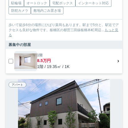
駐輪場
オートロック
宅配ボックス
インターネット対応
防犯カメラ
敷地内ごみ置き場
歩いて徒歩6分の場所にひばり薬局もあります。駅まで5分と、駅近でア
クセスも良好な物件です。板橋区の都営三田線板橋本町周辺...
もっと見
る
募集中の部屋
1階
8.5万円
1階 / 19.35㎡ / 1K
アパート