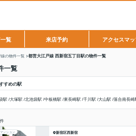
声一覧
来店予約
アクセスマッ
都営大江戸線 西新宿五丁目駅の物件一覧
戸線の物件一覧
件一覧
すすめの駅
袋駅
/
大塚駅
/
北池袋駅
/
中板橋駅
/
東長崎駅
/
千川駅
/
大山駅
/
落合南長崎
件
マンション
新宿区
西新宿