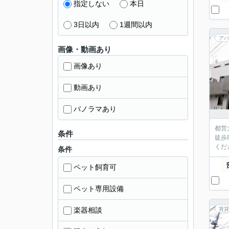
指定しない
本日
3日以内
1週間以内
アパ
画像・動画あり
画像あり
動画あり
パノラマあり
都営
条件
徒歩
くだ
条件
ペット飼育可
ペット専用設備
楽器相談
賃貸