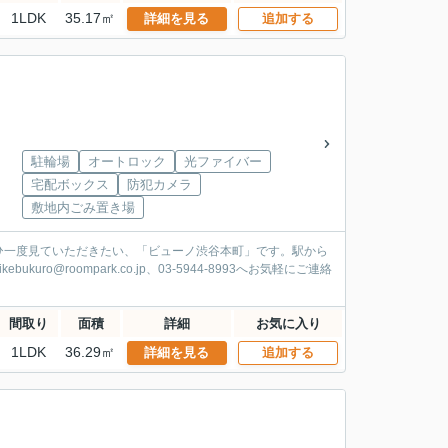
1LDK
35.17㎡
詳細を見る
追加する
駐輪場
オートロック
光ファイバー
宅配ボックス
防犯カメラ
敷地内ごみ置き場
ひ一度見ていただきたい、「ビューノ渋谷本町」です。駅から
roompark.co.jp、03-5944-8993へお気軽にご連絡
間取り
面積
詳細
お気に入り
1LDK
36.29㎡
詳細を見る
追加する