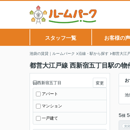
スタッフ一覧
お客様の
池袋の賃貸｜ルームパーク
沿線・駅から探す
都営大江
都営大江戸線 西新宿五丁目駅の物
お
西新宿五丁目
変更
アパート
池
マンション
5
5
棟
一戸建て
賃貸