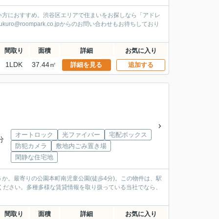
い方におすすめ。渋谷区エリアで住まいをお探しなら「アドレ
o@roompark.co.jpからのお問い合わせもお待ちしており
間取り
面積
詳細
お気に入り
1LDK
37.44㎡
詳細を見る
追加する
オートロック
光ファイバー
宅配ボックス
分
防犯カメラ
敷地内ごみ置き場
閑静な住宅地
か。最寄りの公園本町南児童公園(徒歩4分)。この物件は、駅
ください。多種多様な賃貸情報を取り扱っている当社でなら、
間取り
面積
詳細
お気に入り