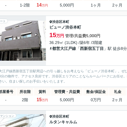
14
-
1-2階
5,000円
1ヶ月
2ヶ月
万円
ート
渋谷区
本町
ビューノ渋谷本町
15
万円
管理/共益費5,000円
36.29㎡ (1LDK) /築6年 /3階建
都営大江戸線
「
西新宿五丁目
」駅 徒歩8分
大江戸線西新宿五丁目駅周辺への引っ越しをお考えなら「ビューノ渋谷本町」。ぜ
8分の物件で、アクセス良好です。渋谷区エリアのことならルームパークにお任せ。ikebukuro@
さい。住まい探しのお手伝いをいたします。
部屋番号
所在階
賃料
管理費・共益費
敷金/保証金
礼金
15
-
2階
5,000円
0万円
2ヶ月
万円
マンション
渋谷区
本町
ルタンキャルム