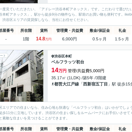
一度見ていただきたい、「アドレー渋谷本町アネックス」です。こだわりで選びた
谷本町アネックス」。駅から徒歩9分の物件なら、駅前のお買い物も便利です。ikebukur
。渋谷区エリアの賃貸探しなら、当社にお任せください。
部屋番号
所在階
賃料
管理費・共益費
敷金/保証金
礼金
14.8
-
1階
6,000円
0.5ヶ月
1.5ヶ月
万円
ート
渋谷区
本町
ベルフラッツ初台
14
万円
管理/共益費5,000円
35.17㎡ (1LDK) /築5年 /3階建
都営大江戸線
「
西新宿五丁目
」駅 徒歩15
区エリアでの住まいなら、住み心地も快適な「ベルフラッツ初台」はいかがでしょう
徒歩11分に立地しています。渋谷区の住まい探しをルームパークにお手伝いさせて
と素敵な住まいを見つけることができます。
部屋番号
所在階
賃料
管理費・共益費
敷金/保証金
礼金