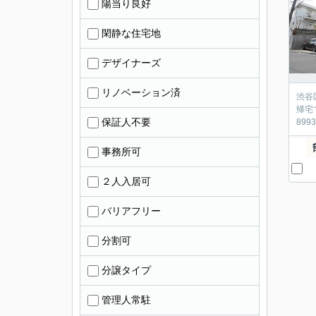
陽当り良好
閑静な住宅地
デザイナーズ
リノベーション済
渋谷
帰宅
保証人不要
899
事務所可
２人入居可
バリアフリー
分割可
分譲タイプ
管理人常駐