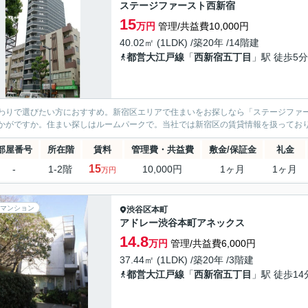
ステージファースト西新宿
15
万円
管理/共益費10,000円
40.02㎡ (1LDK) /築20年 /14階建
都営大江戸線
「
西新宿五丁目
」駅 徒歩5分
わりで選びたい方におすすめ。新宿区エリアで住まいをお探しなら「ステージファ
かがですか。住まい探しはルームパークで。当社では新宿区の賃貸情報を扱ってお
部屋番号
所在階
賃料
管理費・共益費
敷金/保証金
礼金
15
-
1-2階
10,000円
1ヶ月
1ヶ月
万円
マンション
渋谷区
本町
アドレー渋谷本町アネックス
14.8
万円
管理/共益費6,000円
37.44㎡ (1LDK) /築20年 /3階建
都営大江戸線
「
西新宿五丁目
」駅 徒歩14