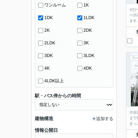
ワンルーム
1K
ぜひ
ー渋
1DK
1LDK
ます
2K
2DK
2LDK
3K
3DK
3LDK
アパ
4K
4DK
4LDK以上
駅・バス停からの時間
渋谷
建物構造
まで
追加する
きっ
情報公開日