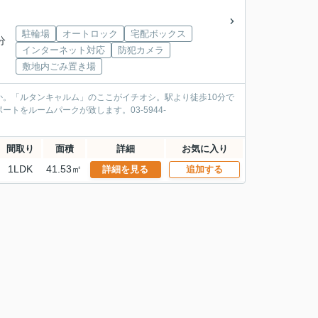
駐輪場
オートロック
宅配ボックス
分
インターネット対応
防犯カメラ
敷地内ごみ置き場
。「ルタンキャルム」のここがイチオシ。駅より徒歩10分で
をルームパークが致します。03-5944-
間取り
面積
詳細
お気に入り
1LDK
41.53㎡
詳細を見る
追加する