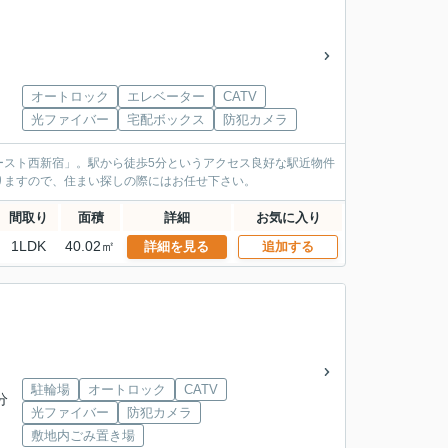
オートロック
エレベーター
CATV
光ファイバー
宅配ボックス
防犯カメラ
ースト西新宿」。駅から徒歩5分というアクセス良好な駅近物件
りますので、住まい探しの際にはお任せ下さい。
間取り
面積
詳細
お気に入り
1LDK
40.02㎡
詳細を見る
追加する
駐輪場
オートロック
CATV
分
光ファイバー
防犯カメラ
敷地内ごみ置き場