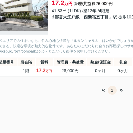
17.2
万円
管理/共益費26,000円
41.53㎡ (1LDK) /築12年 /4階建
都営大江戸線
「
西新宿五丁目
」駅 徒歩10
区エリアでの住まいなら、住み心地も快適な「ルタンキャルム」はいかがでしょうか
できる、快適な環境が魅力的な物件です。あなたのこだわりに合うお部屋探しのサポート
3/ikebukuro@roompark.co.jpへとこだわり条件をお申し付けください。
部屋番号
所在階
賃料
管理費・共益費
敷金/保証金
礼金
17.2
-
1階
26,000円
0ヶ月
0ヶ月
万円
1