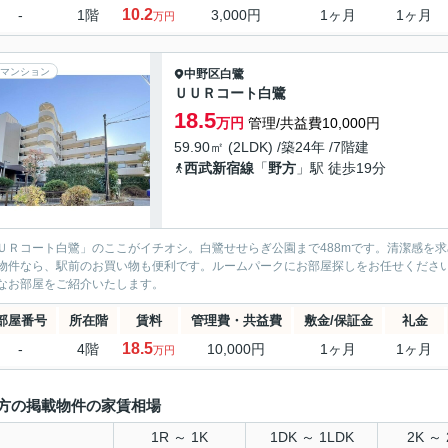
10.2
-
1階
3,000円
1ヶ月
1ヶ月
万円
マンション
中野区
白鷺
ＵＵＲコート白鷺
18.5
万円
管理/共益費10,000円
59.90㎡ (2LDK) /築24年 /7階建
西武新宿線
「
野方
」駅 徒歩19分
ＵＲコート白鷺」のここがイチオシ。白鷺せせらぎ公園まで488mです。清潔感を
物件なら、駅前のお買い物も便利です。ルームパークにお部屋探しをお任せくださ
なお部屋をご紹介いたします。
部屋番号
所在階
賃料
管理費・共益費
敷金/保証金
礼金
18.5
-
4階
10,000円
1ヶ月
1ヶ月
万円
方の掲載物件の家賃相場
1R ～ 1K
1DK ～ 1LDK
2K ～ 