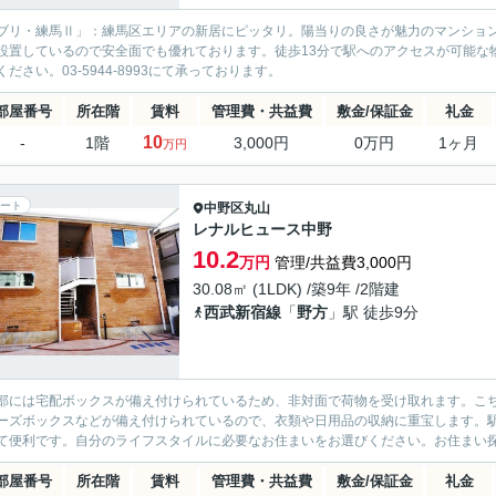
ブリ・練馬Ⅱ」：練馬区エリアの新居にピッタリ。陽当りの良さが魅力のマンション
設置しているので安全面でも優れております。徒歩13分で駅へのアクセスが可能な
ください。03-5944-8993にて承っております。
部屋番号
所在階
賃料
管理費・共益費
敷金/保証金
礼金
10
-
1階
3,000円
0万円
1ヶ月
万円
ート
中野区
丸山
レナルヒュース中野
10.2
万円
管理/共益費3,000円
30.08㎡ (1LDK) /築9年 /2階建
西武新宿線
「
野方
」駅 徒歩9分
部には宅配ボックスが備え付けられているため、非対面で荷物を受け取れます。こち
ーズボックスなどが備え付けられているので、衣類や日用品の収納に重宝します。
て便利です。自分のライフスタイルに必要なお住まいをお選びください。お住まい
部屋番号
所在階
賃料
管理費・共益費
敷金/保証金
礼金