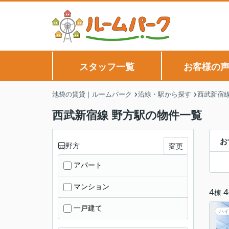
スタッフ一覧
お客様の
池袋の賃貸｜ルームパーク
沿線・駅から探す
西武新宿
西武新宿線 野方駅の物件一覧
お
野方
変更
アパート
マンション
4
4
棟
一戸建て
ハイ