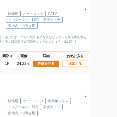
駐輪場
オートロック
CATV
インターネット対応
防犯カメラ
敷地内ごみ置き場
ばっちりです。忙しい朝でも鏡を見ながらサッと身支度を整え
活を西武新宿線沼袋近くで始めましょう。03-5944-
間取り
面積
詳細
お気に入り
1R
24.22㎡
詳細を見る
追加する
駐輪場
オートロック
宅配ボックス
インターネット対応
防犯カメラ
敷地内ごみ置き場