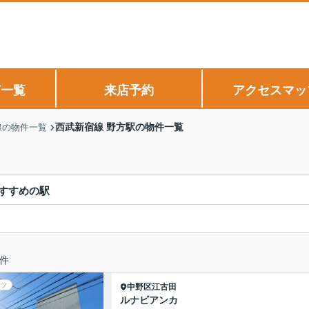
声一覧
来店予約
アクセスマッ
西武新宿線 野方駅の物件一覧
線の物件一覧
すすめの駅
件
ツ
中野区
江古田
ルナビアンカ