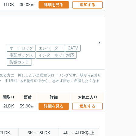
1LDK
30.08㎡
詳細を見る
追加する
オートロック
エレベーター
CATV
宅配ボックス
インターネット対応
防犯カメラ
求める方に一押ししたい全居室フローリングです。駅から徒歩6
い。中野区にある物件の中から、思わず誰かに自慢したくなる
間取り
面積
詳細
お気に入り
2LDK
59.90㎡
詳細を見る
追加する
2LDK
3K ～ 3LDK
4K ～ 4LDK以上