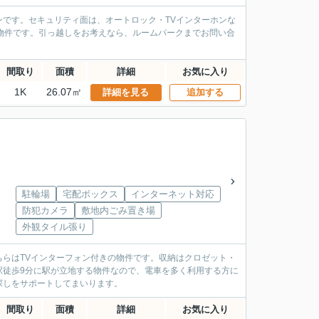
です。セキュリティ面は、オートロック・TVインターホンな
物件です。引っ越しをお考えなら、ルームパークまでお問い合
間取り
面積
詳細
お気に入り
1K
26.07㎡
詳細を見る
追加する
駐輪場
宅配ボックス
インターネット対応
防犯カメラ
敷地内ごみ置き場
外観タイル張り
らはTVインターフォン付きの物件です。収納はクロゼット・
駅徒歩9分に駅が立地する物件なので、電車を多く利用する方に
探しをサポートしてまいります。
間取り
面積
詳細
お気に入り