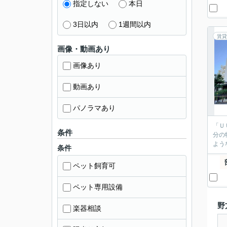
指定しない
本日
3日以内
1週間以内
賃貸
画像・動画あり
画像あり
動画あり
パノラマあり
「Ｕ
条件
分の
よう
条件
ペット飼育可
ペット専用設備
野
楽器相談