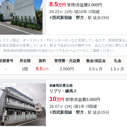
8.5
万円
管理/共益費2,000円
24.22㎡ (1R) /築10年 /2階建
西武新宿線
「
野方
」駅 徒歩19分
ュリティ面は、オートロック・TVインターホンなど充実しているので、防犯対策も
る独立洗面台を採用しています。駅まで徒歩11分の物件です。あなたの光に満ちた新生
3、ikebukuro@roompark.co.jpからいつでもルームパークにご連絡ください。
部屋番号
所在階
賃料
管理費・共益費
敷金/保証金
礼金
8.5
-
1階
2,000円
0.5ヶ月
1.5ヶ月
万円
マンション
練馬区
豊玉南
リブリ・練馬Ⅱ
10
万円
管理/共益費3,000円
26.07㎡ (1K) /築1年 /3階建
西武新宿線
「
野方
」駅 徒歩15分