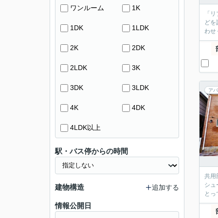
ワンルーム
1K
「リ
どを
1DK
1LDK
わせ
2K
2DK
2LDK
3K
3DK
3LDK
アパ
4K
4DK
4LDK以上
駅・バス停からの時間
共用
シュ
建物構造
追加する
とっ
情報公開日