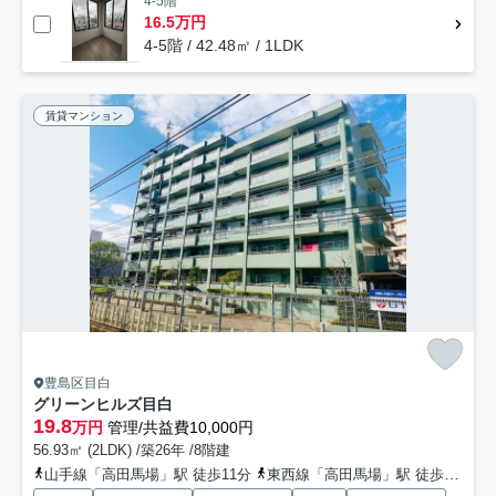
4-5階
16.5万円
4-5階 / 42.48㎡ / 1LDK
賃貸マンション
豊島区目白
グリーンヒルズ目白
19.8
万円
管理/共益費10,000円
56.93㎡ (2LDK) /築26年 /8階建
山手線「高田馬場」駅 徒歩11分
東西線「高田馬場」駅 徒歩11分