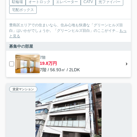
駐輪場
オートロック
エレベーター
CATV
光ファイバー
宅配ボックス
豊島区エリアでの住まいなら、住み心地も快適な「グリーンヒルズ目
白」はいかがでしょうか。「グリーンヒルズ目白」のここがイチ...
もっ
と見る
募集中の部屋
7階
19.8万円
7階 / 56.93㎡ / 2LDK
賃貸マンション