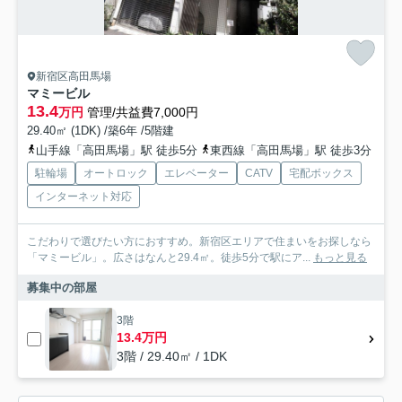
新宿区高田馬場
マミービル
13.4
万円
管理/共益費7,000円
29.40㎡ (1DK) /築6年 /5階建
山手線「高田馬場」駅 徒歩5分
東西線「高田馬場」駅 徒歩3分
駐輪場
オートロック
エレベーター
CATV
宅配ボックス
インターネット対応
こだわりで選びたい方におすすめ。新宿区エリアで住まいをお探しなら
「マミービル」。広さはなんと29.4㎡。徒歩5分で駅にア...
もっと見る
募集中の部屋
3階
13.4万円
3階 / 29.40㎡ / 1DK