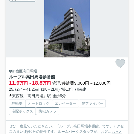
新宿区高田馬場
ルーブル高田馬場参番館
11.9
18.8
万円～
万円
管理/共益費9,000円～12,000円
25.72㎡～41.25㎡ (1K～2DK) /築13年 /7階建
東西線「高田馬場」駅 徒歩6分
駐輪場
オートロック
エレベーター
光ファイバー
宅配ボックス
防犯カメラ
ぜひ一度見ていただきたい、「ルーブル高田馬場参番館」です。アクセ
スの良い徒歩6分の物件です。ルームパークスタッフが、お客...
もっと