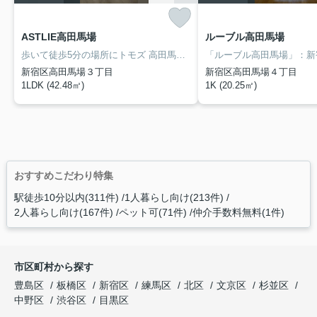
ASTLIE高田馬場
ルーブル高田馬場
歩いて徒歩5分の場所にトモズ 高田馬場店もあります。室内設備は洗面化粧台・浴室乾燥機など充実した設備を備え付けています。駅から徒歩7分の位置にある物件なので、アクセスも良好です。ルームパークでは新宿区内の賃貸情報を多数ご紹介しております。ikebukuro@roompark.co.jpにてご要望やこだわりなどお申し付け下さい。
新宿区高田馬場３丁目
新宿区高田馬場４丁目
1LDK (42.48㎡)
1K (20.25㎡)
おすすめこだわり特集
駅徒歩10分以内(311件)
1人暮らし向け(213件)
2人暮らし向け(167件)
ペット可(71件)
仲介手数料無料(1件)
市区町村から探す
豊島区
板橋区
新宿区
練馬区
北区
文京区
杉並区
中野区
渋谷区
目黒区