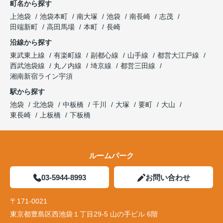
町名から探す
上池袋
池袋本町
南大塚
池袋
南長崎
志茂
田端新町
高田馬場
本町
長崎
沿線から探す
東武東上線
有楽町線
副都心線
山手線
都営大江戸線
西武池袋線
丸ノ内線
埼京線
都営三田線
湘南新宿ライン宇須
駅から探す
池袋
北池袋
中板橋
千川
大塚
要町
大山
東長崎
上板橋
下板橋
ルームパーク
03-5944-8993
お問い合わせ
〒171-0021
東京都豊島区西池袋１丁目29-5 山の手ビル 6階