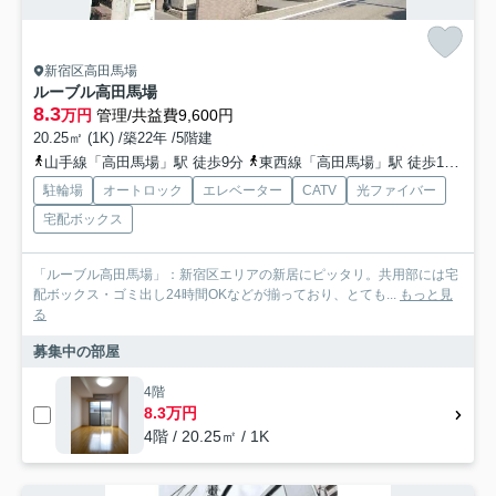
新宿区高田馬場
ルーブル高田馬場
8.3
万円
管理/共益費9,600円
20.25㎡ (1K) /築22年 /5階建
山手線「高田馬場」駅 徒歩9分
東西線「高田馬場」駅 徒歩11分
駐輪場
オートロック
エレベーター
CATV
光ファイバー
宅配ボックス
「ルーブル高田馬場」：新宿区エリアの新居にピッタリ。共用部には宅
配ボックス・ゴミ出し24時間OKなどが揃っており、とても...
もっと見
る
募集中の部屋
4階
8.3万円
4階 / 20.25㎡ / 1K