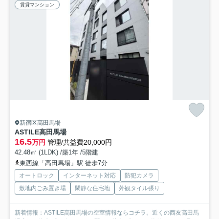
賃貸マンション
新宿区高田馬場
ASTILE高田馬場
16.5
万円
管理/共益費20,000円
42.48㎡ (1LDK) /築1年 /5階建
東西線「高田馬場」駅 徒歩7分
オートロック
インターネット対応
防犯カメラ
敷地内ごみ置き場
閑静な住宅地
外観タイル張り
新着情報：ASTILE高田馬場の空室情報ならコチラ。近くの西友高田馬