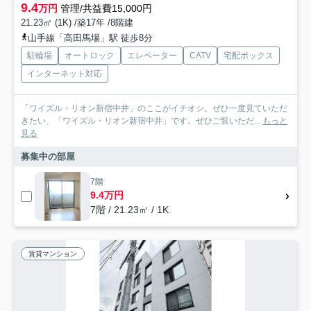
9.4
万円
管理/共益費15,000円
21.23㎡ (1K) /築17年 /8階建
山手線「高田馬場」駅 徒歩8分
駐輪場
オートロック
エレベーター
CATV
宅配ボックス
インターネット対応
「ワイズル・リオン新宿中井」のここがイチオシ。ぜひ一度見ていただ
きたい、「ワイズル・リオン新宿中井」です。ぜひご覧いただ...
もっと
見る
募集中の部屋
7階
9.4万円
7階 / 21.23㎡ / 1K
賃貸マンション