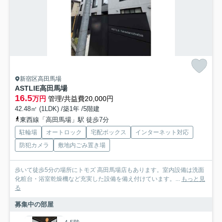
新宿区高田馬場
ASTLIE高田馬場
16.5
万円
管理/共益費20,000円
42.48㎡ (1LDK) /築1年 /5階建
東西線「高田馬場」駅 徒歩7分
駐輪場
オートロック
宅配ボックス
インターネット対応
防犯カメラ
敷地内ごみ置き場
歩いて徒歩5分の場所にトモズ 高田馬場店もあります。室内設備は洗面
化粧台・浴室乾燥機など充実した設備を備え付けています。...
もっと見
る
募集中の部屋