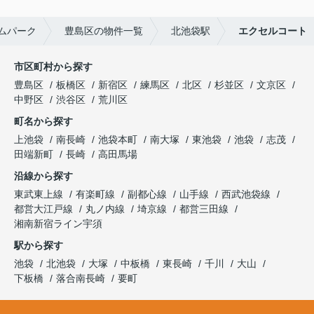
ムパーク
豊島区の物件一覧
北池袋駅
エクセルコート
市区町村から探す
豊島区
板橋区
新宿区
練馬区
北区
杉並区
文京区
中野区
渋谷区
荒川区
町名から探す
上池袋
南長崎
池袋本町
南大塚
東池袋
池袋
志茂
田端新町
長崎
高田馬場
沿線から探す
東武東上線
有楽町線
副都心線
山手線
西武池袋線
都営大江戸線
丸ノ内線
埼京線
都営三田線
湘南新宿ライン宇須
駅から探す
池袋
北池袋
大塚
中板橋
東長崎
千川
大山
下板橋
落合南長崎
要町