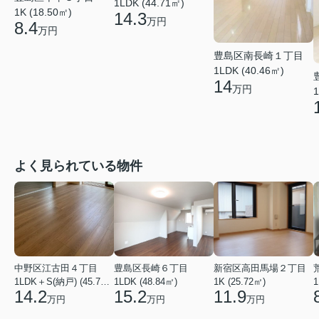
1LDK (44.71㎡)
1K (18.50㎡)
14.3
万円
8.4
万円
豊島区南長崎１丁目
1LDK (40.46㎡)
14
万円
1
よく見られている物件
中野区江古田４丁目
豊島区長崎６丁目
新宿区高田馬場２丁目
1LDK＋S(納戸) (45.75㎡)
1LDK (48.84㎡)
1K (25.72㎡)
1
14.2
15.2
11.9
万円
万円
万円