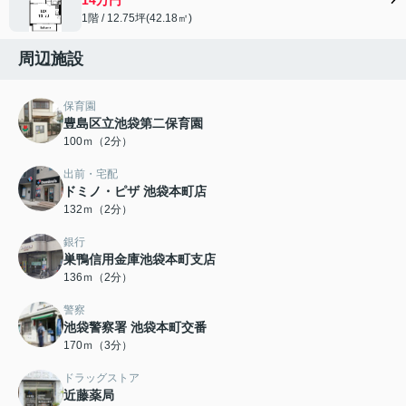
1階 / 12.75坪(42.18㎡)
周辺施設
保育園
豊島区立池袋第二保育園
100ｍ（2分）
出前・宅配
ドミノ・ピザ 池袋本町店
132ｍ（2分）
銀行
巣鴨信用金庫池袋本町支店
136ｍ（2分）
警察
池袋警察署 池袋本町交番
170ｍ（3分）
ドラッグストア
近藤薬局