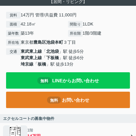
【居間・リビング】
14万円 管理/共益費 11,000円
賃料
42.18㎡
1LDK
面積
間取り
築13年
1階/3階建
築年数
所在階
東京都
豊島区
池袋本町
３丁目
所在地
東武東上線
「
北池袋
」駅 徒歩5分
交通
東武東上線
「
下板橋
」駅 徒歩6分
埼京線
「
板橋
」駅 徒歩13分
LINEからお問い合わせ
無料
お問い合わせ
無料
エクセルコートの募集中物件
1階
14万円