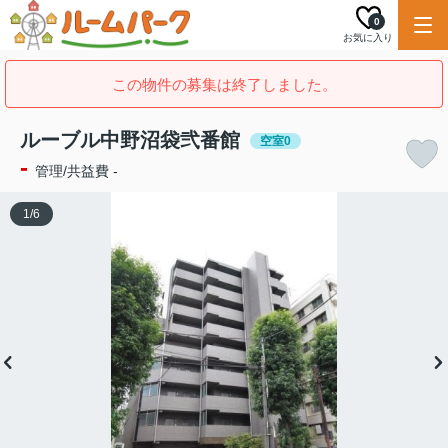
0
お気に入り
この物件の募集は終了しました。
ルーブル中野沼袋弐番館
空室0
-
管理/共益費 -
1
/
6