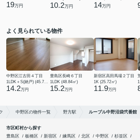
19
14
10.2
万円
万円
万円
よく見られている物件
中野区江古田４丁目
豊島区長崎６丁目
新宿区高田馬場２丁目
1LDK＋S(納戸) (45.75㎡)
1LDK (48.84㎡)
1K (25.72㎡)
1
14.2
15.2
11.9
万円
万円
万円
ク
中野区の物件一覧
野方駅
ルーブル中野沼袋弐番館
市区町村から探す
豊島区
板橋区
新宿区
練馬区
北区
中野区
杉並区