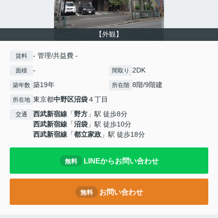
【外観】
- 管理/共益費 -
賃料
-
2DK
面積
間取り
築19年
8階/9階建
築年数
所在階
東京都
中野区
沼袋
４丁目
所在地
西武新宿線
「
野方
」駅 徒歩8分
交通
西武新宿線
「
沼袋
」駅 徒歩10分
西武新宿線
「
都立家政
」駅 徒歩18分
LINEからお問い合わせ
無料
お問い合わせ
無料