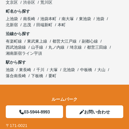
文京区
渋谷区
荒川区
町名から探す
上池袋
南長崎
池袋本町
南大塚
東池袋
池袋
北新宿
志茂
田端新町
本町
沿線から探す
有楽町線
東武東上線
都営大江戸線
副都心線
西武池袋線
山手線
丸ノ内線
埼京線
都営三田線
湘南新宿ライン宇須
駅から探す
池袋
東長崎
千川
大塚
北池袋
中板橋
大山
落合南長崎
下板橋
要町
ルームパーク
03-5944-8993
お問い合わせ
〒171-0021