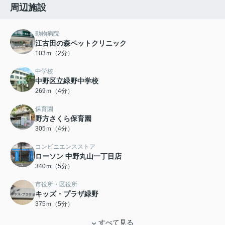
周辺施設
動物病院
江古田の森ペットクリニック
103ｍ（2分）
中学校
中野区立緑野中学校
269ｍ（4分）
保育園
野方さくら保育園
305ｍ（4分）
コンビニエンスストア
ローソン 中野丸山一丁目店
340ｍ（5分）
市役所・区役所
キッズ・プラザ緑野
375ｍ（5分）
すべて見る