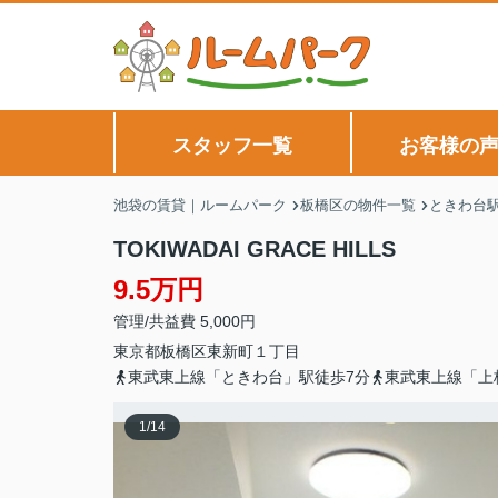
スタッフ一覧
お客様の
池袋の賃貸｜ルームパーク
板橋区の物件一覧
ときわ台
TOKIWADAI GRACE HILLS
9.5万円
管理/共益費 5,000円
東京都
板橋区
東新町
１丁目
東武東上線「ときわ台」駅徒歩7分
東武東上線「上
1
/
14