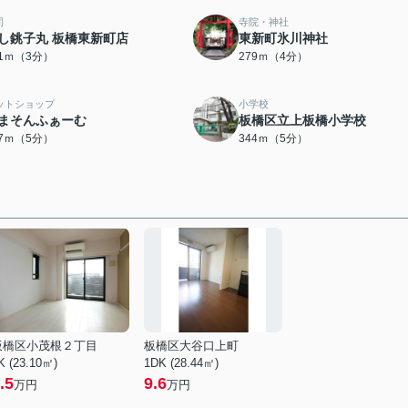
司
寺院・神社
し銚子丸 板橋東新町店
東新町氷川神社
31ｍ（3分）
279ｍ（4分）
ットショップ
小学校
まそんふぁーむ
板橋区立上板橋小学校
27ｍ（5分）
344ｍ（5分）
板橋区小茂根２丁目
板橋区大谷口上町
K (23.10㎡)
1DK (28.44㎡)
.5
9.6
万円
万円