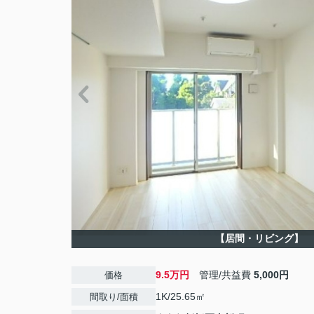
【居間・リビング】
9.5万円
管理/共益費
5,000円
価格
1K/25.65㎡
間取り/面積