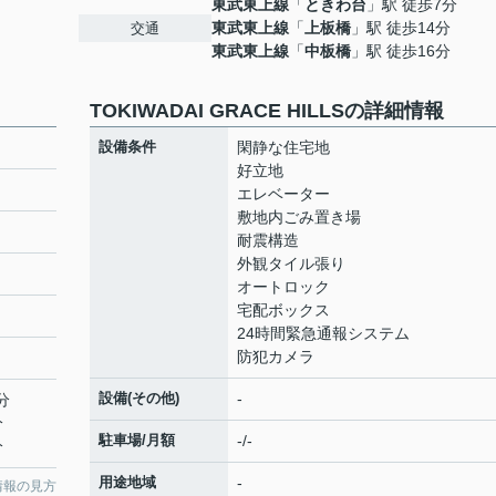
東武東上線
「
ときわ台
」駅 徒歩7分
東武東上線
「
上板橋
」駅 徒歩14分
交通
東武東上線
「
中板橋
」駅 徒歩16分
TOKIWADAI GRACE HILLSの詳細情報
設備条件
閑静な住宅地
好立地
エレベーター
敷地内ごみ置き場
耐震構造
外観タイル張り
オートロック
宅配ボックス
24時間緊急通報システム
防犯カメラ
設備(その他)
-
分
分
駐車場/月額
-/-
分
用途地域
-
情報の見方