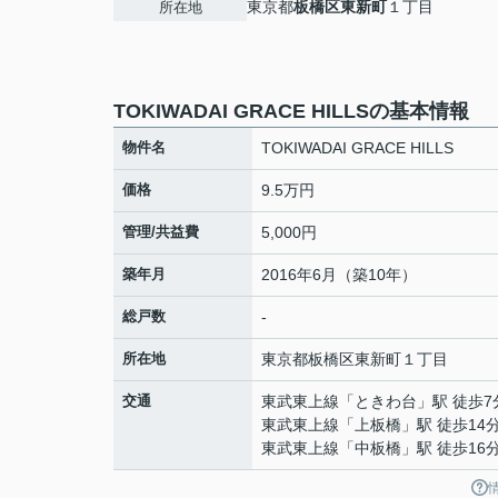
東京都
板橋区
東新町
１丁目
所在地
TOKIWADAI GRACE HILLSの基本情報
物件名
TOKIWADAI GRACE HILLS
価格
9.5万円
管理/共益費
5,000円
築年月
2016年6月（築10年）
総戸数
-
所在地
東京都
板橋区
東新町
１丁目
交通
東武東上線
「
ときわ台
」駅 徒歩7
東武東上線
「
上板橋
」駅 徒歩14
東武東上線
「
中板橋
」駅 徒歩16