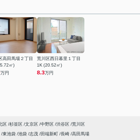
区高田馬場２丁目
荒川区西日暮里１丁目
25.72㎡)
1K (20.52㎡)
9
8.3
万円
万円
北区
杉並区
文京区
中野区
渋谷区
荒川区
塚
東池袋
池袋
志茂
田端新町
長崎
高田馬場