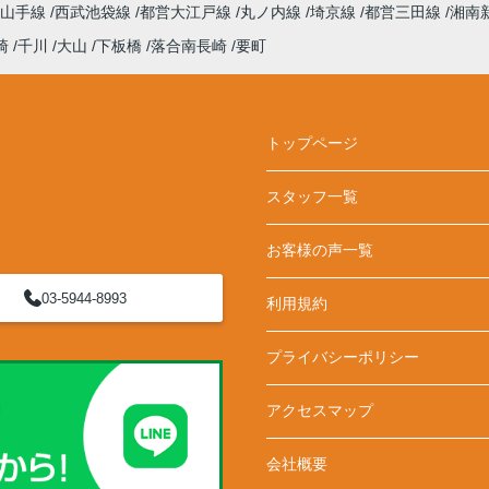
山手線
西武池袋線
都営大江戸線
丸ノ内線
埼京線
都営三田線
湘南
崎
千川
大山
下板橋
落合南長崎
要町
トップページ
スタッフ一覧
お客様の声一覧
03-5944-8993
利用規約
プライバシーポリシー
アクセスマップ
会社概要