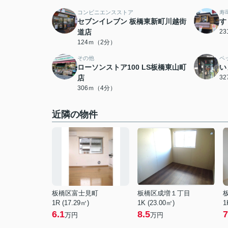
コンビニエンスストア
寿
セブンイレブン 板橋東新町川越街
す
道店
2
124ｍ（2分）
その他
ペ
ローソンストア100 LS板橋東山町
い
店
3
306ｍ（4分）
近隣の物件
板橋区富士見町
板橋区成増１丁目
1R (17.29㎡)
1K (23.00㎡)
1
6.1
8.5
7
万円
万円