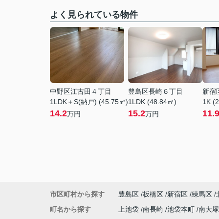
よく見られている物件
中野区江古田４丁目
豊島区長崎６丁目
新宿
1LDK＋S(納戸) (45.75㎡)
1LDK (48.84㎡)
1K (
14.2
15.2
11.
万円
万円
市区町村から探す
豊島区
板橋区
新宿区
練馬区
町名から探す
上池袋
南長崎
池袋本町
南大