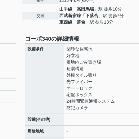
2020年2月(築6年)
築年
山手線
「
高田馬場
」駅 徒歩10分
西武新宿線
「
下落合
」駅 徒歩7分
交通
東西線
「
落合
」駅 徒歩13分
コーポ340の詳細情報
設備条件
閑静な住宅地
好立地
敷地内ごみ置き場
耐震構造
外観タイル張り
光ファイバー
オートロック
宅配ボックス
24時間緊急通報システム
防犯カメラ
設備(その他)
-
用途地域
-