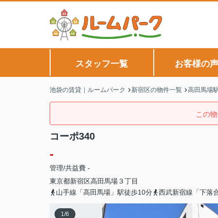
スタッフ一覧
お客様の
池袋の賃貸｜ルームパーク
新宿区の物件一覧
高田馬場
この物
コーポ340
-
管理/共益費 -
東京都
新宿区
高田馬場
３丁目
山手線「高田馬場」駅徒歩10分
西武新宿線「下落
1
/
6