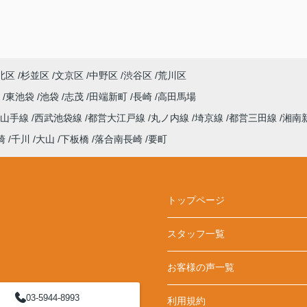
北区
杉並区
文京区
中野区
渋谷区
荒川区
塚
東池袋
池袋
志茂
田端新町
長崎
高田馬場
山手線
西武池袋線
都営大江戸線
丸ノ内線
埼京線
都営三田線
湘南
崎
千川
大山
下板橋
落合南長崎
要町
トップページ
スタッフ一覧
お客様の声一覧
03-5944-8993
利用規約