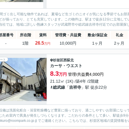
時間ゴミ出し可能な物件であれば、夏場など生ゴミのニオイが気になる季節でもお部
どが揃っており、とても充実しています。この物件は、駅まで徒歩12分に立地して
当社では、地域に詳しい熟練スタッフが武蔵野市や総武線吉祥寺付近でのお部屋探
部屋番号
所在階
賃料
管理費・共益費
敷金/保証金
礼金
26.5
-
1階
10,000円
1ヶ月
2ヶ月
万円
ート
杉並区
西荻北
カーサ・ウエスト
8.3
万円
管理/共益費4,000円
21.12㎡ (1K) /築4年 /2階建
総武線
「
吉祥寺
」駅 徒歩22分
設備は洗面化粧台・浴室乾燥機など豊富に揃っており、過ごしやすいお部屋になって
むため室内で異臭が発生しづらくなります。こだわりの条件として多い、駅徒歩9
ebukuro@roompark.co.jpまでご連絡ください。こちらでは、杉並区地域の賃貸情