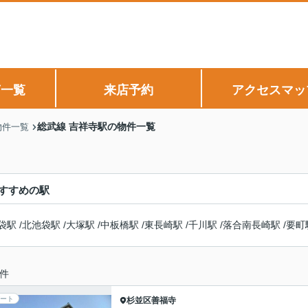
声一覧
来店予約
アクセスマッ
総武線 吉祥寺駅の物件一覧
物件一覧
すすめの駅
袋駅
/
北池袋駅
/
大塚駅
/
中板橋駅
/
東長崎駅
/
千川駅
/
落合南長崎駅
/
要町
件
ート
杉並区
善福寺