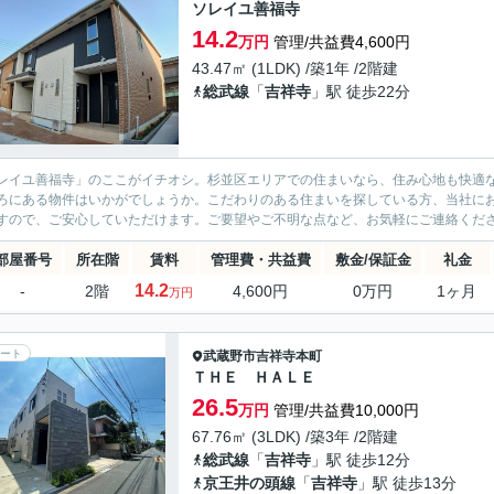
ソレイユ善福寺
14.2
万円
管理/共益費4,600円
43.47㎡ (1LDK) /築1年 /2階建
総武線
「
吉祥寺
」駅 徒歩22分
レイユ善福寺」のここがイチオシ。杉並区エリアでの住まいなら、住み心地も快適な
ろにある物件はいかがでしょうか。こだわりのある住まいを探している方、当社に
すので、ご安心していただけます。ご要望やご不明な点など、お気軽にご連絡くだ
部屋番号
所在階
賃料
管理費・共益費
敷金/保証金
礼金
14.2
-
2階
4,600円
0万円
1ヶ月
万円
ート
武蔵野市
吉祥寺本町
ＴＨＥ ＨＡＬＥ
26.5
万円
管理/共益費10,000円
67.76㎡ (3LDK) /築3年 /2階建
総武線
「
吉祥寺
」駅 徒歩12分
京王井の頭線
「
吉祥寺
」駅 徒歩13分