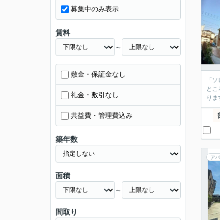
募集中のみ表示
賃料
～
敷金・保証金なし
「ソ
とこ
礼金・敷引なし
りま
共益費・管理費込み
築年数
アパ
面積
～
間取り