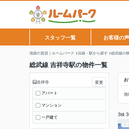
スタッフ一覧
お客様の
池袋の賃貸｜ルームパーク
沿線・駅から探す
総武線の
総武線 吉祥寺駅の物件一覧
お
吉祥寺
変更
アパート
池
マンション
3
3
棟
一戸建て
アパ