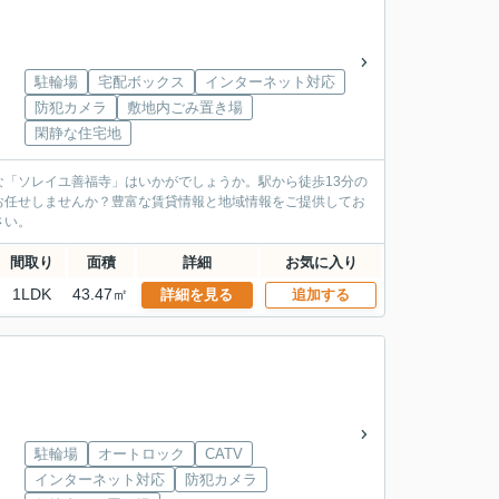
駐輪場
宅配ボックス
インターネット対応
防犯カメラ
敷地内ごみ置き場
閑静な住宅地
「ソレイユ善福寺」はいかがでしょうか。駅から徒歩13分の
お任せしませんか？豊富な賃貸情報と地域情報をご提供してお
さい。
間取り
面積
詳細
お気に入り
1LDK
43.47㎡
詳細を見る
追加する
駐輪場
オートロック
CATV
インターネット対応
防犯カメラ