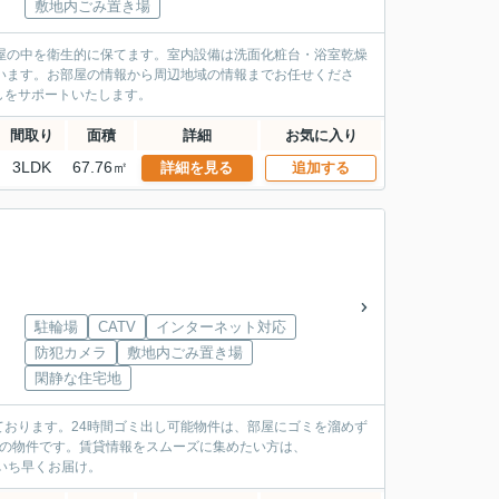
敷地内ごみ置き場
屋の中を衛生的に保てます。室内設備は洗面化粧台・浴室乾燥
います。お部屋の情報から周辺地域の情報までお任せくださ
しをサポートいたします。
間取り
面積
詳細
お気に入り
3LDK
67.76㎡
詳細を見る
追加する
駐輪場
CATV
インターネット対応
防犯カメラ
敷地内ごみ置き場
閑静な住宅地
おります。24時間ゴミ出し可能物件は、部屋にゴミを溜めず
分の物件です。賃貸情報をスムーズに集めたい方は、
報をいち早くお届け。