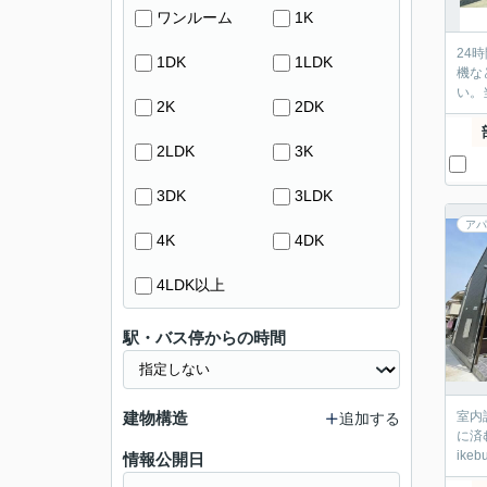
ワンルーム
1K
24
1DK
1LDK
機な
い。
2K
2DK
2LDK
3K
3DK
3LDK
アパ
4K
4DK
4LDK以上
駅・バス停からの時間
建物構造
室内
追加する
に済
ik
情報公開日