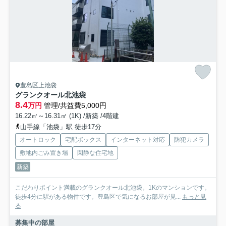
豊島区上池袋
グランクオール北池袋
8.4
万円
管理/共益費5,000円
16.22㎡～16.31㎡ (1K) /新築 /4階建
山手線「池袋」駅 徒歩17分
オートロック
宅配ボックス
インターネット対応
防犯カメラ
敷地内ごみ置き場
閑静な住宅地
新築
こだわりポイント満載のグランクオール北池袋。1Kのマンションです。
徒歩4分に駅がある物件です。豊島区で気になるお部屋が見...
もっと見
る
募集中の部屋