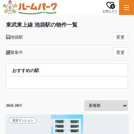
0
お気に入り
東武東上線 池袋駅の物件一覧
池袋駅
変更
募集中
変更
おすすめの駅
36
棟
39
件
賃貸マンション