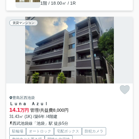
1階 / 18.00㎡ / 1R
賃貸マンション
豊島区西池袋
Ｌｕｎａ Ａｚｕｌ
14.1
万円
管理/共益費8,000円
31.43㎡ (1K) /築6年 /4階建
西武池袋線「池袋」駅 徒歩5分
駐輪場
オートロック
宅配ボックス
防犯カメラ