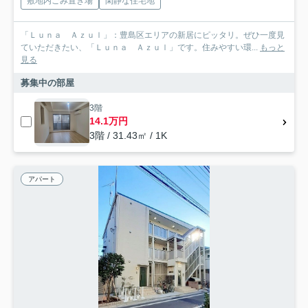
敷地内ごみ置き場
閑静な住宅地
「Ｌｕｎａ Ａｚｕｌ」：豊島区エリアの新居にピッタリ。ぜひ一度見
ていただきたい、「Ｌｕｎａ Ａｚｕｌ」です。住みやすい環...
もっと
見る
募集中の部屋
3階
14.1万円
3階 / 31.43㎡ / 1K
アパート