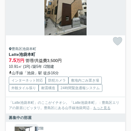
豊島区池袋本町
Latte池袋本町
7.5
万円
管理/共益費3,500円
10.91㎡ (1R) /築5年 /2階建
山手線「池袋」駅 徒歩16分
インターネット対応
防犯カメラ
敷地内ごみ置き場
外観タイル張り
耐震構造
24時間緊急通報システム
「Latte池袋本町」のここがイチオシ。「Latte池袋本町」：豊島区エリ
アの新居にピッタリ。豊島区にある山手線池袋周辺...
もっと見る
募集中の部屋
2階