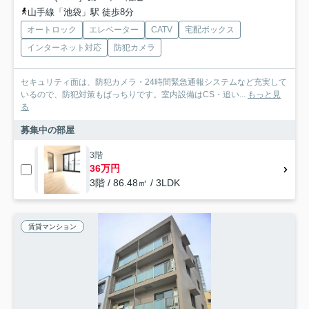
山手線「池袋」駅 徒歩8分
オートロック
エレベーター
CATV
宅配ボックス
インターネット対応
防犯カメラ
セキュリティ面は、防犯カメラ・24時間緊急通報システムなど充実して
いるので、防犯対策もばっちりです。室内設備はCS・追い...
もっと見
る
募集中の部屋
3階
36万円
3階 / 86.48㎡ / 3LDK
賃貸マンション