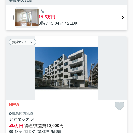
募集中の部屋
8階
19.5万円
8階 / 43.04㎡ / 2LDK
賃貸マンション
NEW
豊島区西池袋
アビタシオン
36
万円
管理/共益費10,000円
86.48㎡ (3LDK) /築36年 /5階建