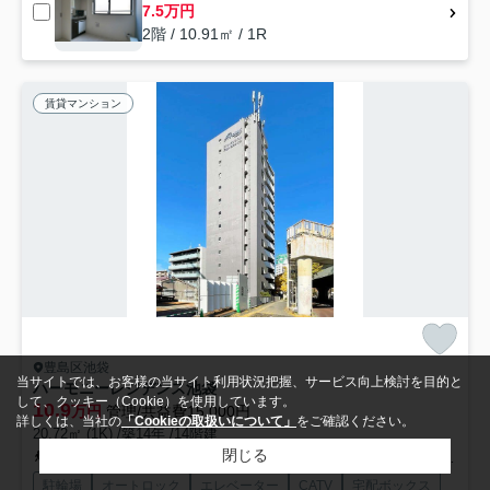
7.5万円
2階 / 10.91㎡ / 1R
賃貸マンション
豊島区池袋
当サイトでは、お客様の当サイト利用状況把握、サービス向上検討を目的と
ハーモニーレジデンス池袋
して、クッキー（Cookie）を使用しています。
10.9
万円
管理/共益費15,000円
詳しくは、当社の
「Cookieの取扱いについて」
をご確認ください。
20.72㎡ (1K) /築14年 /14階建
閉じる
山手線「池袋」駅 徒歩9分
副都心線「池袋」駅 徒歩9分
丸ノ内線「池袋」駅 徒歩9分
駐輪場
オートロック
エレベーター
CATV
宅配ボックス