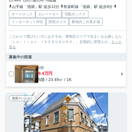
23.49㎡ (1K) /築15年 /8階建
山手線「池袋」駅 徒歩12分
有楽町線「池袋」駅 徒歩9分
丸ノ内線
オートロック
エレベーター
宅配ボックス
インターネット対応
防犯カメラ
敷地内ごみ置き場
こだわりで選びたい方におすすめ。豊島区エリアで住まいをお探しなら
「Ｌｅ－ｌｉｏｎ ＩＫＥＢＵＫＵＲＯ」。定期的に管理人が...
もっと
見る
募集中の部屋
5階
9.4万円
5階 / 23.49㎡ / 1K
賃貸マンション