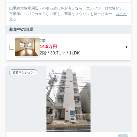
山手線大塚駅周辺への引っ越しをお考えなら「エルファーロ大塚Ⅳ」。
不動産について分からない事も、豊富なノウハウを持ったルー...
もっと
見る
募集中の部屋
2階
14.5万円
2階 / 30.71㎡ / 1LDK
賃貸マンション