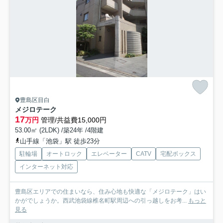
豊島区目白
メジロテーク
17
万円
管理/共益費15,000円
53.00㎡ (2LDK) /築24年 /4階建
山手線「池袋」駅 徒歩23分
駐輪場
オートロック
エレベーター
CATV
宅配ボックス
インターネット対応
豊島区エリアでの住まいなら、住み心地も快適な「メジロテーク」はい
かがでしょうか。西武池袋線椎名町駅周辺への引っ越しをお考...
もっと
見る