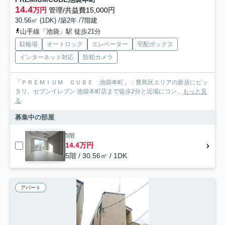
14.4
万円
管理/共益費15,000円
30.56㎡ (1DK) /築2年 /7階建
山手線「池袋」駅 徒歩21分
駐輪場
オートロック
エレベーター
宅配ボックス
インターネット対応
防犯カメラ
「ＰＲＥＭＩＵＭ ＣＵＢＥ 池袋本町」：豊島区エリアの新居にピッ
タリ。セブンイレブン 池袋本町店まで徒歩2分と近場にコン...
もっと見
る
募集中の部屋
5階
14.4万円
5階 / 30.56㎡ / 1DK
アパート