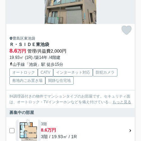
豊島区東池袋
Ｒ・ＳＩＤＥ東池袋
8.6
万円
管理/共益費2,000円
19.93㎡ (1R) /築14年 /4階建
山手線「池袋」駅 徒歩15分
オートロック
CATV
インターネット対応
防犯カメラ
敷地内ごみ置き場
閑静な住宅地
IH調理器付きの物件でマンションタイプのお部屋です。セキュリティ面
は、オートロック・TVインターホンなどを備え付けている...
もっと見る
募集中の部屋
3階
8.6万円
3階 / 19.93㎡ / 1R