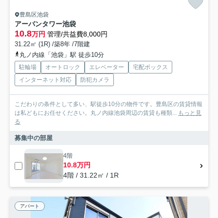
豊島区池袋
アーバンタワー池袋
10.8
万円
管理/共益費8,000円
31.22㎡ (1R) /築8年 /7階建
丸ノ内線「池袋」駅 徒歩10分
駐輪場
オートロック
エレベーター
宅配ボックス
インターネット対応
防犯カメラ
こだわりの条件として多い、駅徒歩10分の物件です。豊島区の賃貸情報
は私どもにお任せください。丸ノ内線池袋周辺の賃貸も種類...
もっと見
る
募集中の部屋
4階
10.8万円
4階 / 31.22㎡ / 1R
アパート