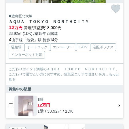
豊島区北大塚
ＡＱＵＡ ＴＯＫＹＯ ＮＯＲＴＨＣＩＴＹ
12
万円
管理/共益費18,000円
33.92㎡ (1DK) /築18年 /3階建
山手線「池袋」駅 徒歩14分
駐輪場
オートロック
エレベーター
CATV
宅配ボックス
インターネット対応
こだわりポイント満載のＡＱＵＡ ＴＯＫＹＯ ＮＯＲＴＨＣＩＴＹ。
こだわりで選びたい方におすすめ。豊島区エリアで住まいをお...
もっと
見る
募集中の部屋
1階
12万円
1階 / 33.92㎡ / 1DK