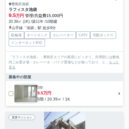
豊島区池袋
ラフィスタ池袋
9.5
万円
管理/共益費15,000円
20.39㎡ (1K) /築11年 /10階建
山手線「池袋」駅 徒歩9分
駐輪場
オートロック
エレベーター
CATV
宅配ボックス
インターネット対応
「ラフィスタ池袋」：豊島区エリアの新居にピッタリ。共用部には敷地
内ごみ置き場・エレベータ・バイク置場などが揃っており、と...
もっと
見る
募集中の部屋
5階
9.5万円
5階 / 20.39㎡ / 1K
賃貸マンション