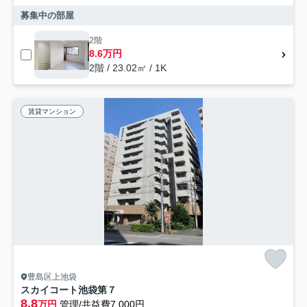
募集中の部屋
2階
8.6万円
2階 / 23.02㎡ / 1K
賃貸マンション
豊島区上池袋
スカイコート池袋第７
8.8
万円
管理/共益費7,000円