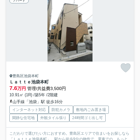
アパート
豊島区池袋本町
Ｌａｔｔｅ池袋本町
7.6
万円
管理/共益費3,500円
10.91㎡ (1R) /築5年 /2階建
山手線「池袋」駅 徒歩16分
インターネット対応
防犯カメラ
敷地内ごみ置き場
閑静な住宅地
外観タイル張り
24時間ゴミ出し可
こだわりで選びたい方におすすめ。豊島区エリアで住まいをお探しなら
「Ｌａｔｔｅ池袋本町」。駅から徒歩9分の物件で、電車での...
もっと