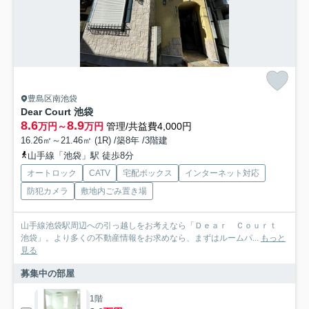
豊島区南池袋
Dear Court 池袋
8.6
8.9
万円～
万円
管理/共益費4,000円
16.26㎡～21.46㎡ (1R) /築8年 /3階建
山手線「池袋」駅 徒歩8分
オートロック
CATV
宅配ボックス
インターネット対応
防犯カメラ
敷地内ごみ置き場
山手線池袋駅周辺への引っ越しをお考えなら「Ｄｅａｒ Ｃｏｕｒｔ
池袋」。より多くの不動産情報をお求めなら、まずはルームパ...
もっと
見る
募集中の部屋
1階