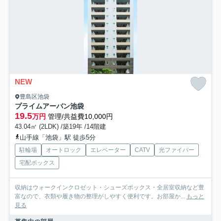
NEW
豊島区池袋
プライムアーバン池袋
19.5
万円
管理/共益費10,000円
43.04㎡ (2LDK) /築19年 /14階建
山手線「池袋」駅 徒歩5分
駐輪場
オートロック
エレベーター
CATV
光ファイバー
宅配ボックス
収納はウォークインクロゼット・シューズボックス・全居室収納など豊
富なので、衣類や履き物の整理がしやすく便利です。お部屋か...
もっと
見る