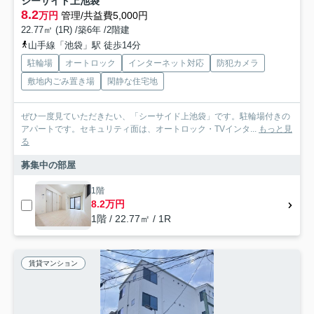
シーサイド上池袋
8.2
万円
管理/共益費5,000円
22.77㎡ (1R) /築6年 /2階建
山手線「池袋」駅 徒歩14分
駐輪場
オートロック
インターネット対応
防犯カメラ
敷地内ごみ置き場
閑静な住宅地
ぜひ一度見ていただきたい、「シーサイド上池袋」です。駐輪場付きの
アパートです。セキュリティ面は、オートロック・TVインタ...
もっと見
る
募集中の部屋
1階
8.2万円
1階 / 22.77㎡ / 1R
賃貸マンション