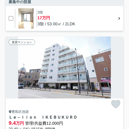
募集中の部屋
3階
17万円
3階 / 53.00㎡ / 2LDK
賃貸マンション
豊島区池袋
Ｌｅ－ｌｉｏｎ ＩＫＥＢＵＫＵＲＯ
9.4
万円
管理/共益費12,000円