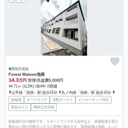
豊島区池袋
Forest Maison池袋
14.3
万円
管理/共益費5,000円
44.71㎡ (1LDK) /築4年 /3階建
山手線「池袋」駅 徒歩15分
丸ノ内線「池袋」駅 徒歩15分
有楽町
駐輪場
オートロック
宅配ボックス
インターネット対応
防犯カメラ
閑静な住宅地
駐輪場付きの物件です。リモートワークや入浴中など、直接配達を受け
取れない時は宅配ボックスに荷物が届きます。室内設備は洗面...
もっと