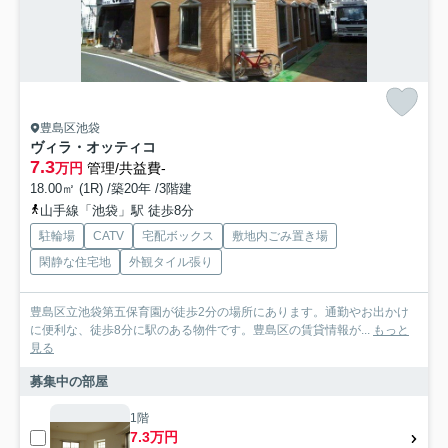
豊島区池袋
ヴィラ・オッティコ
7.3
万円
管理/共益費-
18.00㎡ (1R) /築20年 /3階建
山手線「池袋」駅 徒歩8分
駐輪場
CATV
宅配ボックス
敷地内ごみ置き場
閑静な住宅地
外観タイル張り
豊島区立池袋第五保育園が徒歩2分の場所にあります。通勤やお出かけ
に便利な、徒歩8分に駅のある物件です。豊島区の賃貸情報が...
もっと
見る
募集中の部屋
1階
7.3万円