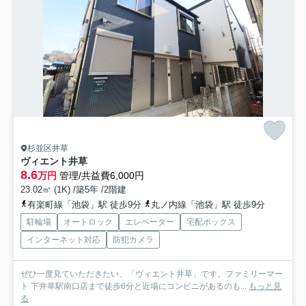
杉並区井草
ヴィエント井草
8.6
万円
管理/共益費6,000円
23.02㎡ (1K) /築5年 /2階建
有楽町線「池袋」駅 徒歩9分
丸ノ内線「池袋」駅 徒歩9分
駐輪場
オートロック
エレベーター
宅配ボックス
インターネット対応
防犯カメラ
ぜひ一度見ていただきたい、「ヴィエント井草」です。ファミリーマー
ト 下井草駅南口店まで徒歩6分と近場にコンビニがあるのも...
もっと見
る