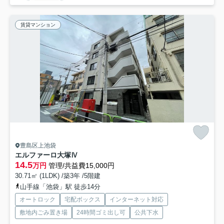
賃貸マンション
豊島区上池袋
エルファーロ大塚Ⅳ
14.5
万円
管理/共益費15,000円
30.71㎡ (1LDK) /築3年 /5階建
山手線「池袋」駅 徒歩14分
オートロック
宅配ボックス
インターネット対応
敷地内ごみ置き場
24時間ゴミ出し可
公共下水