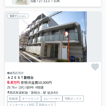
5階 / 27.11㎡ / 1DK
賃貸マンション
練馬区羽沢
ＡＺＥＳＴ新桜台
9.8
万円
管理/共益費10,000円
25.76㎡ (1K) /築9年 /4階建
西武有楽町線「新桜台」駅 徒歩4分
駐輪場
オートロック
エレベーター
宅配ボックス
インターネット対応
防犯カメラ