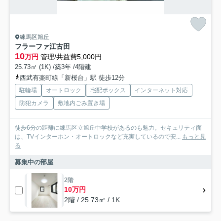
練馬区旭丘
フラーファ江古田
10
万円
管理/共益費5,000円
25.73㎡ (1K) /築3年 /4階建
西武有楽町線「新桜台」駅 徒歩12分
駐輪場
オートロック
宅配ボックス
インターネット対応
防犯カメラ
敷地内ごみ置き場
徒歩6分の距離に練馬区立旭丘中学校があるのも魅力。セキュリティ面
は、TVインターホン・オートロックなど充実しているので安...
もっと見
る
募集中の部屋
2階
10万円
2階 / 25.73㎡ / 1K