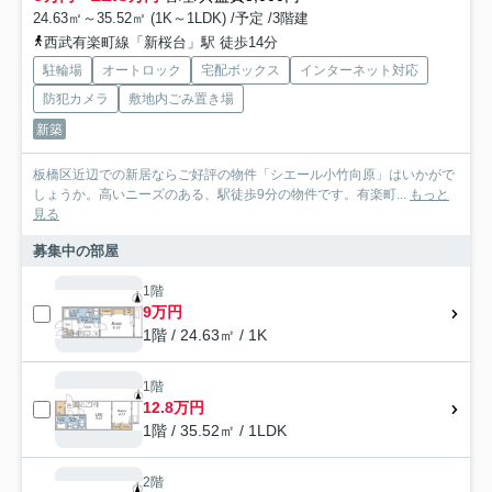
24.63㎡～35.52㎡ (1K～1LDK) /予定 /3階建
西武有楽町線「新桜台」駅 徒歩14分
駐輪場
オートロック
宅配ボックス
インターネット対応
防犯カメラ
敷地内ごみ置き場
新築
板橋区近辺での新居ならご好評の物件「シエール小竹向原」はいかがで
しょうか。高いニーズのある、駅徒歩9分の物件です。有楽町...
もっと
見る
募集中の部屋
1階
9万円
1階 / 24.63㎡ / 1K
1階
12.8万円
1階 / 35.52㎡ / 1LDK
2階