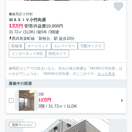
練馬区小竹町
ＭＡＸＩＶ小竹向原
13
万円
管理/共益費10,000円
31.72㎡ (1LDK) /築5年 /3階建
西武有楽町線「新桜台」駅 徒歩10分
駐輪場
オートロック
エレベーター
宅配ボックス
インターネット対応
防犯カメラ
練馬区エリアでの住まいなら、住み心地も快適な「MAXIV小竹向原」は
いかがでしょうか。「MAXIV小竹向原」のここがイチ...
もっと見る
募集中の部屋
3階
13万円
3階 / 31.72㎡ / 1LDK
賃貸マンション