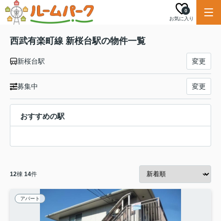
0
お気に入り
西武有楽町線 新桜台駅の物件一覧
新桜台駅
変更
募集中
変更
おすすめの駅
12
棟
14
件
アパート