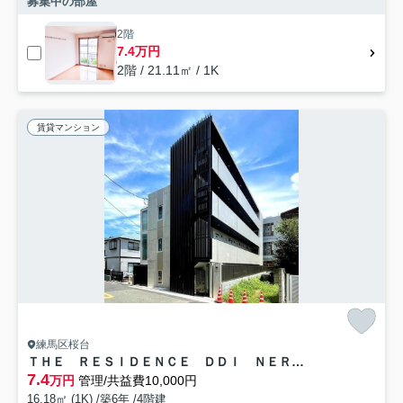
募集中の部屋
2階
7.4万円
2階 / 21.11㎡ / 1K
賃貸マンション
練馬区桜台
ＴＨＥ ＲＥＳＩＤＥＮＣＥ ＤＤＩ ＮＥＲＩＭＡ
7.4
万円
管理/共益費10,000円
16.18㎡ (1K) /築6年 /4階建