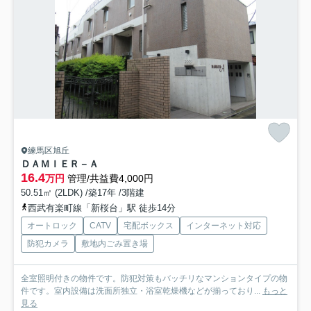
練馬区旭丘
ＤＡＭＩＥＲ－Ａ
16.4
万円
管理/共益費4,000円
50.51㎡ (2LDK) /築17年 /3階建
西武有楽町線「新桜台」駅 徒歩14分
オートロック
CATV
宅配ボックス
インターネット対応
防犯カメラ
敷地内ごみ置き場
全室照明付きの物件です。防犯対策もバッチリなマンションタイプの物
件です。室内設備は洗面所独立・浴室乾燥機などが揃っており...
もっと
見る