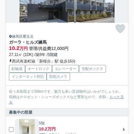
練馬区豊玉北
ガーラ・ヒルズ練馬
10.2
万円
管理/共益費12,000円
27.11㎡ (1DK) /築8年 /5階建
西武有楽町線「新桜台」駅 徒歩16分
駐輪場
オートロック
エレベーター
宅配ボックス
インターネット対応
防犯カメラ
佐々木医院まで396mです。魅力も多い賃貸物件はいかがでしょうか。
収納はクロゼット・シューズボックスなど豊富なので、衣類...
もっと見
る
募集中の部屋
5階
10.2万円