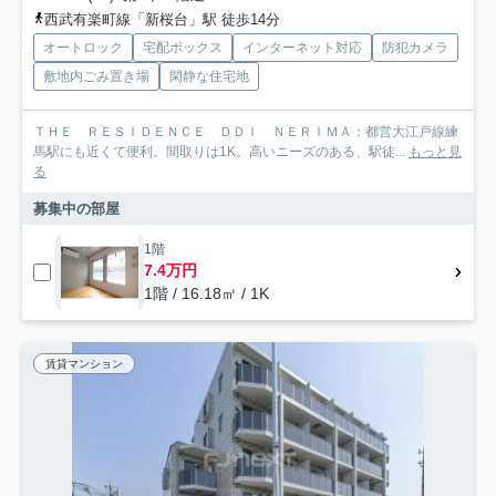
西武有楽町線「新桜台」駅 徒歩14分
オートロック
宅配ボックス
インターネット対応
防犯カメラ
敷地内ごみ置き場
閑静な住宅地
ＴＨＥ ＲＥＳＩＤＥＮＣＥ ＤＤＩ ＮＥＲＩＭＡ：都営大江戸線練
馬駅にも近くて便利。間取りは1K。高いニーズのある、駅徒...
もっと見
る
募集中の部屋
1階
7.4万円
1階 / 16.18㎡ / 1K
賃貸マンション