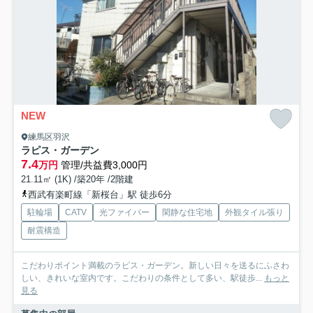
NEW
練馬区羽沢
ラピス・ガーデン
7.4
万円
管理/共益費3,000円
21.11㎡ (1K) /築20年 /2階建
西武有楽町線「新桜台」駅 徒歩6分
駐輪場
CATV
光ファイバー
閑静な住宅地
外観タイル張り
耐震構造
こだわりポイント満載のラピス・ガーデン。新しい日々を送るにふさわ
しい、きれいな室内です。こだわりの条件として多い、駅徒歩...
もっと
見る