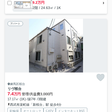
9.2万円
2階 / 24.63㎡ / 1K
アパート
練馬区桜台
リヴ桜台
7.4
万円
管理/共益費3,000円
17.17㎡ (1K) /築7年 /3階建
西武有楽町線「新桜台」駅 徒歩4分
駐輪場
オートロック
CATV
インターネット対応