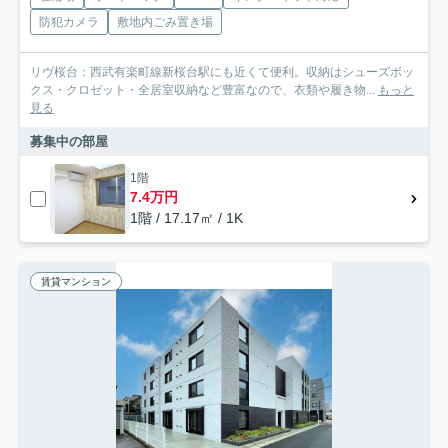
防犯カメラ
敷地内ごみ置き場
リヴ桜台：西武有楽町線新桜台駅にも近くて便利。収納はシューズボッ
クス・クロゼット・全居室収納など豊富なので、衣類や履き物...
もっと
見る
募集中の部屋
1階
7.4万円
1階 / 17.17㎡ / 1K
賃貸マンション