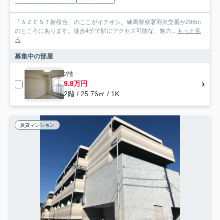
「ＡＺＥＳＴ新桜台」のここがイチオシ。練馬警察署羽沢交番が296m
のところにあります。徒歩4分で駅にアクセス可能な、魅力...
もっと見
る
募集中の部屋
2階
9.8万円
2階 / 25.76㎡ / 1K
賃貸マンション