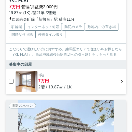
YKL FLAT
7
万円
管理/共益費2,000円
19.87㎡ (1K) /築21年 /2階建
西武有楽町線「新桜台」駅 徒歩11分
駐輪場
インターネット対応
防犯カメラ
敷地内ごみ置き場
閑静な住宅地
外観タイル張り
こだわりで選びたい方におすすめ。練馬区エリアで住まいをお探しなら
「YKL FLAT」。西武池袋線桜台駅周辺への引っ越しを...
もっと見る
募集中の部屋
2階
7万円
2階 / 19.87㎡ / 1K
賃貸マンション