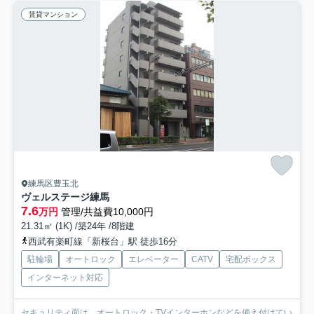
賃貸マンション
練馬区豊玉北
ヴェルステージ練馬
7.6
万円
管理/共益費10,000円
21.31㎡ (1K) /築24年 /8階建
西武有楽町線「新桜台」駅 徒歩16分
駐輪場
オートロック
エレベーター
CATV
宅配ボックス
インターネット対応
セキュリティ面は、オートロック・TVインターホンなどを備え付けてい