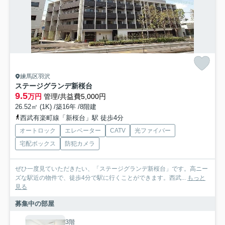
練馬区羽沢
ステージグランデ新桜台
9.5
万円
管理/共益費5,000円
26.52㎡ (1K) /築16年 /8階建
西武有楽町線「新桜台」駅 徒歩4分
オートロック
エレベーター
CATV
光ファイバー
宅配ボックス
防犯カメラ
ぜひ一度見ていただきたい、「ステージグランデ新桜台」です。高ニー
ズな駅近の物件で、徒歩4分で駅に行くことができます。西武...
もっと
見る
募集中の部屋
3階