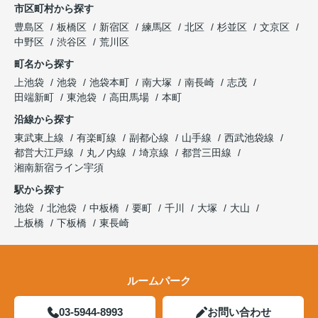
市区町村から探す
豊島区
板橋区
新宿区
練馬区
北区
杉並区
文京区
中野区
渋谷区
荒川区
町名から探す
上池袋
池袋
池袋本町
南大塚
南長崎
志茂
田端新町
東池袋
高田馬場
本町
沿線から探す
東武東上線
有楽町線
副都心線
山手線
西武池袋線
都営大江戸線
丸ノ内線
埼京線
都営三田線
湘南新宿ライン宇須
駅から探す
池袋
北池袋
中板橋
要町
千川
大塚
大山
上板橋
下板橋
東長崎
ルームパーク
03-5944-8993
お問い合わせ