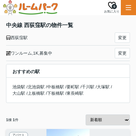
0
お気に入り
中央線 西荻窪駅の物件一覧
西荻窪駅
変更
ワンルーム,1K,募集中
変更
おすすめの駅
池袋駅
/
北池袋駅
/
中板橋駅
/
要町駅
/
千川駅
/
大塚駅
/
大山駅
/
上板橋駅
/
下板橋駅
/
東長崎駅
1
棟
1
件
アパート