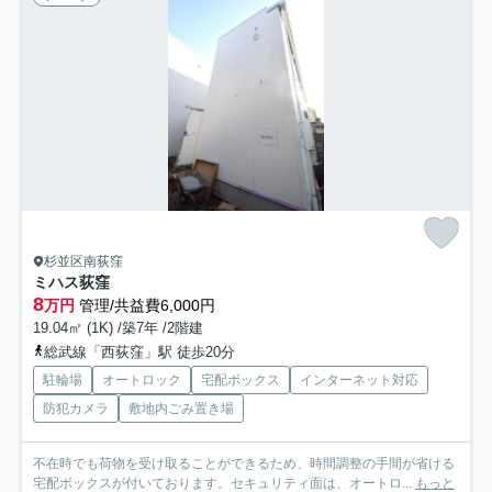
杉並区南荻窪
ミハス荻窪
8
万円
管理/共益費6,000円
19.04㎡ (1K) /築7年 /2階建
総武線「西荻窪」駅 徒歩20分
駐輪場
オートロック
宅配ボックス
インターネット対応
防犯カメラ
敷地内ごみ置き場
不在時でも荷物を受け取ることができるため、時間調整の手間が省ける
宅配ボックスが付いております。セキュリティ面は、オートロ...
もっと