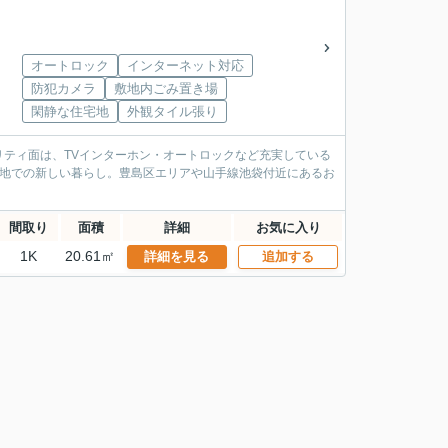
オートロック
インターネット対応
防犯カメラ
敷地内ごみ置き場
閑静な住宅地
外観タイル張り
ティ面は、TVインターホン・オートロックなど充実している
土地での新しい暮らし。豊島区エリアや山手線池袋付近にあるお
間取り
面積
詳細
お気に入り
1K
20.61㎡
詳細を見る
追加する