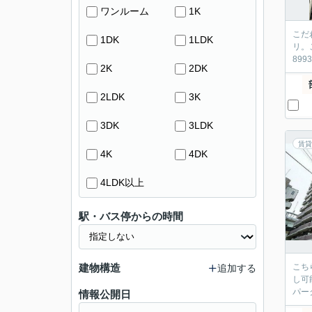
ワンルーム
1K
こだ
1DK
1LDK
リ。
89
2K
2DK
2LDK
3K
3DK
3LDK
賃貸
4K
4DK
4LDK以上
駅・バス停からの時間
建物構造
こち
追加する
し可
パー
情報公開日