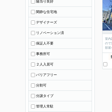
陽当り良好
閑静な住宅地
デザイナーズ
リノベーション済
室内
保証人不要
ので
部屋
事務所可
２人入居可
バリアフリー
分割可
分譲タイプ
管理人常駐