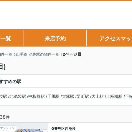
声一覧
来店予約
アクセスマッ
2ページ目
物件一覧
山手線 池袋駅の物件一覧
)
すすめの駅
袋駅
/
北池袋駅
/
中板橋駅
/
千川駅
/
大塚駅
/
要町駅
/
大山駅
/
上板橋駅
/
下
38
件
マンション
豊島区
西池袋