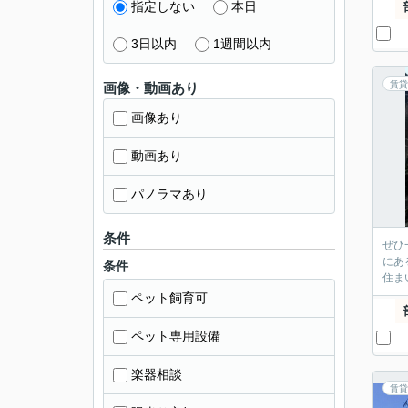
指定しない
本日
3日以内
1週間以内
賃貸
画像・動画あり
画像あり
動画あり
パノラマあり
条件
ぜひ
にあ
条件
住ま
ペット飼育可
ペット専用設備
楽器相談
賃貸