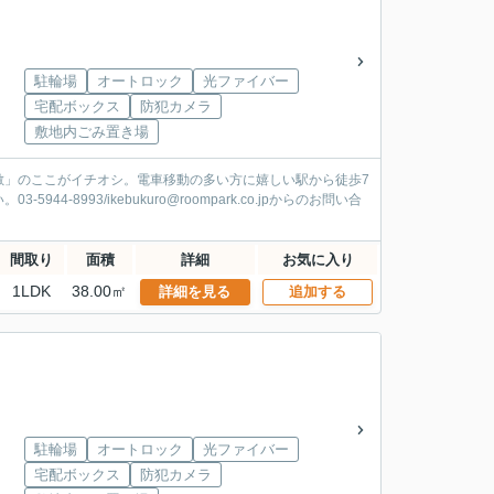
駐輪場
オートロック
光ファイバー
宅配ボックス
防犯カメラ
敷地内ごみ置き場
敷」のここがイチオシ。電車移動の多い方に嬉しい駅から徒歩7
993/ikebukuro@roompark.co.jpからのお問い合
間取り
面積
詳細
お気に入り
1LDK
38.00㎡
詳細を見る
追加する
駐輪場
オートロック
光ファイバー
宅配ボックス
防犯カメラ