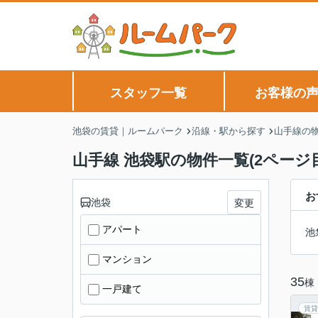
スタッフ一覧
お客様の
池袋の賃貸｜ルームパーク
沿線・駅から探す
山手線の
山手線 池袋駅の物件一覧(2ページ目
お
池袋
変更
アパート
池
マンション
35
棟
一戸建て
賃貸