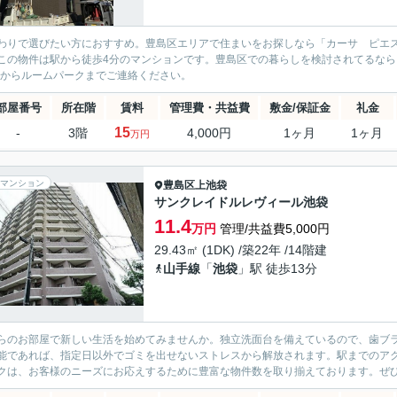
わりで選びたい方におすすめ。豊島区エリアで住まいをお探しなら「カーサ ピエ
この物件は駅から徒歩4分のマンションです。豊島区での暮らしを検討されてるなら、副
93からルームパークまでご連絡ください。
部屋番号
所在階
賃料
管理費・共益費
敷金/保証金
礼金
15
-
3階
4,000円
1ヶ月
1ヶ月
万円
マンション
豊島区
上池袋
サンクレイドルレヴィール池袋
11.4
万円
管理/共益費5,000円
29.43㎡ (1DK) /築22年 /14階建
山手線
「
池袋
」駅 徒歩13分
らのお部屋で新しい生活を始めてみませんか。独立洗面台を備えているので、歯ブラ
能であれば、指定日以外でゴミを出せないストレスから解放されます。駅までのアク
クは、お客様のニーズにお応えするために豊富な物件数を取り揃えております。ぜ