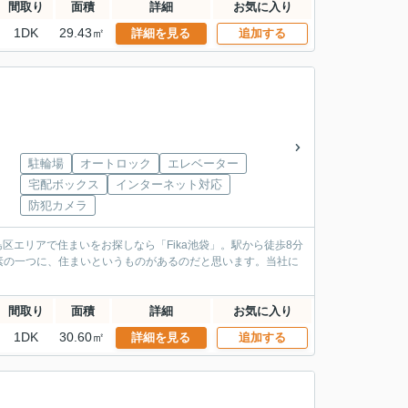
間取り
面積
詳細
お気に入り
1DK
29.43㎡
詳細を見る
追加する
駐輪場
オートロック
エレベーター
宅配ボックス
インターネット対応
防犯カメラ
区エリアで住まいをお探しなら「Fika池袋」。駅から徒歩8分
素の一つに、住まいというものがあるのだと思います。当社に
間取り
面積
詳細
お気に入り
1DK
30.60㎡
詳細を見る
追加する