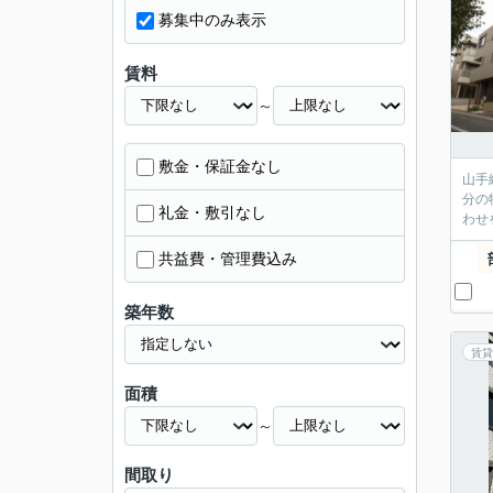
募集中のみ表示
賃料
～
敷金・保証金なし
山手
分の
礼金・敷引なし
わせ
共益費・管理費込み
築年数
賃貸
面積
～
間取り