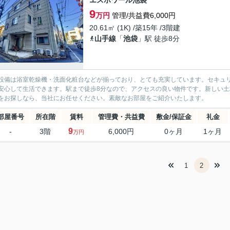
エスポワール池袋
9
万円
管理/共益費6,000円
20.61㎡ (1K) /築15年 /3階建
山手線
「
池袋
」駅 徒歩8分
設備は浴室乾燥機・洗面化粧台などが揃っており、とても充実しています。セキュリ
安心して生活できます。駅まで徒歩8分なので、アクセスの良い物件です。新しい
をお探しなら、当社にお任せください。素敵なお部屋をご紹介いたします。
部屋番号
所在階
賃料
管理費・共益費
敷金/保証金
礼金
9
-
3階
6,000円
0ヶ月
1ヶ月
万円
1
2