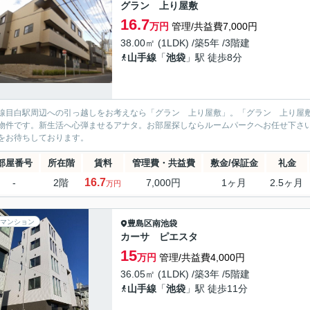
グラン 上り屋敷
16.7
万円
管理/共益費7,000円
38.00㎡ (1LDK) /築5年 /3階建
山手線
「
池袋
」駅 徒歩8分
線目白駅周辺への引っ越しをお考えなら「グラン 上り屋敷」。「グラン 上り屋
物件です。新生活へ心弾ませるアナタ。お部屋探しならルームパークへお任せ下さい。03-5944-8
をお待ちしております。
部屋番号
所在階
賃料
管理費・共益費
敷金/保証金
礼金
16.7
-
2階
7,000円
1ヶ月
2.5ヶ月
万円
マンション
豊島区
南池袋
カーサ ピエスタ
15
万円
管理/共益費4,000円
36.05㎡ (1LDK) /築3年 /5階建
山手線
「
池袋
」駅 徒歩11分