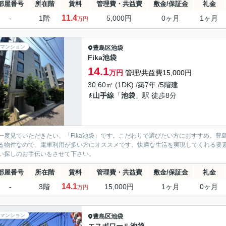
部屋番号
所在階
賃料
管理費・共益費
敷金/保証金
礼金
11.4
-
1階
5,000円
0ヶ月
1ヶ月
万円
マンション
豊島区
池袋
Fika池袋
14.1
万円
管理/共益費15,000円
30.60㎡ (1DK) /築7年 /5階建
山手線
「
池袋
」駅 徒歩8分
一度見ていただきたい、「Fika池袋」です。こだわりで選びたい方におすすめ。豊島
る物件なので、電車利用が多い方にオススメです。快適な生活を実現してくれる要
い探しのお手伝いをさせて下さい。
部屋番号
所在階
賃料
管理費・共益費
敷金/保証金
礼金
14.1
-
3階
15,000円
1ヶ月
0ヶ月
万円
マンション
豊島区
池袋