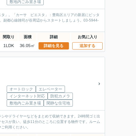
敷地内ごみ置き場
スタ」。「カーサ ピエスタ」：豊島区エリアの新居にピッタ
都心線雑司が谷周辺からスタートしましょう。03-5944-
間取り
面積
詳細
お気に入り
1LDK
36.05㎡
詳細を見る
追加する
オートロック
エレベーター
インターネット対応
防犯カメラ
敷地内ごみ置き場
閑静な住宅地
シやドライヤーなどをまとめて収納できます。24時間ゴミ出
セスが良い、徒歩11分のところに位置する物件です。ルーム
ひご利用ください。