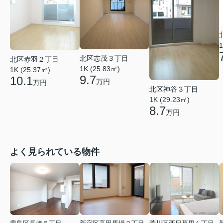
1
北区志茂３丁目
北区赤羽２丁目
1K (25.83㎡)
1K (25.37㎡)
9.7
10.1
万円
万円
北区神谷３丁目
1K (29.23㎡)
8.7
万円
よく見られている物件