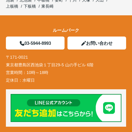
池袋
北池袋
中板橋
要町
千川
大塚
大山
上板橋
下板橋
東長崎
ルームパーク
03-5944-8993
お問い合わせ
〒171-0021
東京都豊島区西池袋１丁目29-5 山の手ビル 6階
営業時間：
10時～18時
定休日：
水曜日