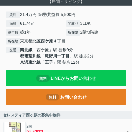
【居間・リビング】
21.4万円 管理/共益費 5,500円
賃料
61.74㎡
3LDK
面積
間取り
築1年
2階/3階建
築年数
所在階
東京都
北区
西ケ原
４丁目
所在地
南北線
「
西ケ原
」駅 徒歩9分
交通
都電荒川線
「
滝野川一丁目
」駅 徒歩2分
京浜東北線
「
王子
」駅 徒歩12分
LINEからお問い合わせ
無料
お問い合わせ
無料
セレスティア西ヶ原の募集中物件
2階
21.4万円