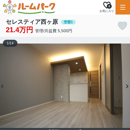
0
お気に入り
セレスティア西ヶ原
空室1
21.4万円
管理/共益費 5,500円
1
/
14