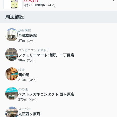
2階 / 13.89坪(61.74㎡)
周辺施設
総合病院
至誠堂医院
27ｍ（1分）
コンビニエンスストア
ファミリーマート 滝野川一丁目店
98ｍ（2分）
銭湯
鶴の湯
213ｍ（3分）
その他
ベストメガネコンタクト 西ヶ原店
275ｍ（4分）
スーパー
丸正西ヶ原店