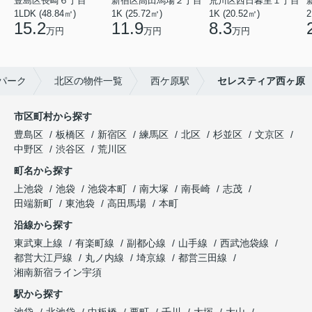
豊島区長崎６丁目
新宿区高田馬場２丁目
荒川区西日暮里１丁目
1LDK (48.84㎡)
1K (25.72㎡)
1K (20.52㎡)
2
15.2
11.9
8.3
万円
万円
万円
パーク
北区の物件一覧
西ケ原駅
セレスティア西ヶ原
市区町村から探す
豊島区
板橋区
新宿区
練馬区
北区
杉並区
文京区
中野区
渋谷区
荒川区
町名から探す
上池袋
池袋
池袋本町
南大塚
南長崎
志茂
田端新町
東池袋
高田馬場
本町
沿線から探す
東武東上線
有楽町線
副都心線
山手線
西武池袋線
都営大江戸線
丸ノ内線
埼京線
都営三田線
湘南新宿ライン宇須
駅から探す