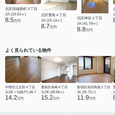
北区田端新町３丁目
1R (20.82㎡)
1
北区豊島４丁目
北区神谷３丁目
8.5
1K (25.14㎡)
万円
1K (41.78㎡)
8.7
万円
8.8
万円
よく見られている物件
中野区江古田４丁目
豊島区長崎６丁目
新宿区高田馬場２丁目
1LDK＋S(納戸) (45.75㎡)
1LDK (48.84㎡)
1K (25.72㎡)
1
14.2
15.2
11.9
万円
万円
万円