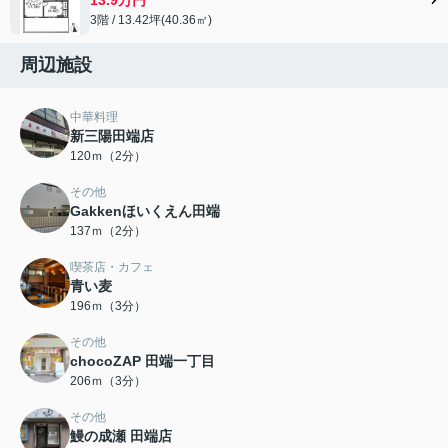
3階 / 13.42坪(40.36㎡)
周辺施設
中華料理
新三陽田端店
120ｍ（2分）
その他
Gakkenほいくえん田端
137ｍ（2分）
喫茶店・カフェ
青い麦
196ｍ（3分）
その他
chocoZAP 田端一丁目
206ｍ（3分）
その他
鰻の成瀬 田端店