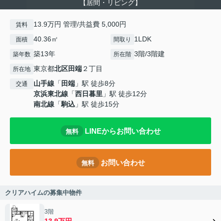
【居間・リビング】
13.9万円 管理/共益費 5,000円
賃料
40.36㎡
1LDK
面積
間取り
築13年
3階/3階建
築年数
所在階
東京都
北区
田端
２丁目
所在地
山手線
「
田端
」駅 徒歩8分
交通
京浜東北線
「
西日暮里
」駅 徒歩12分
南北線
「
駒込
」駅 徒歩15分
LINEからお問い合わせ
無料
お問い合わせ
無料
クリアハイムの募集中物件
3階
13.9万円