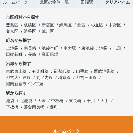
｜ルームパーク
北区の物件一覧
田端駅
クリアハイム
市区町村から探す
豊島区
板橋区
新宿区
練馬区
北区
杉並区
中野区
文京区
渋谷区
荒川区
町名から探す
上池袋
南長崎
池袋本町
南大塚
東池袋
池袋
志茂
田端新町
長崎
高田馬場
沿線から探す
東武東上線
有楽町線
副都心線
山手線
西武池袋線
都営大江戸線
丸ノ内線
埼京線
都営三田線
湘南新宿ライン宇須
駅から探す
池袋
北池袋
大塚
中板橋
東長崎
千川
大山
下板橋
落合南長崎
要町
ルームパーク