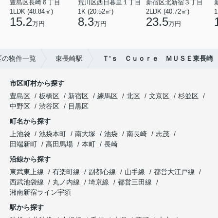
豊島区長崎６丁目
荒川区西日暮里１丁目
新宿区北新宿３丁目
1LDK (48.84㎡)
1K (20.52㎡)
2LDK (40.72㎡)
1
15.2
8.3
23.5
万円
万円
万円
区の物件一覧
東長崎駅
Ｔ’ｓ Ｃｕｏｒｅ ＭＵＳＥ東長崎
市区町村から探す
豊島区
板橋区
新宿区
練馬区
北区
文京区
杉並区
中野区
渋谷区
目黒区
町名から探す
上池袋
池袋本町
南大塚
池袋
南長崎
志茂
田端新町
高田馬場
本町
長崎
沿線から探す
東武東上線
有楽町線
副都心線
山手線
都営大江戸線
西武池袋線
丸ノ内線
埼京線
都営三田線
湘南新宿ライン宇須
駅から探す