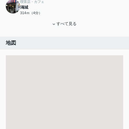
喫茶店・カフェ
鴻城
314ｍ（4分）
すべて見る
地図