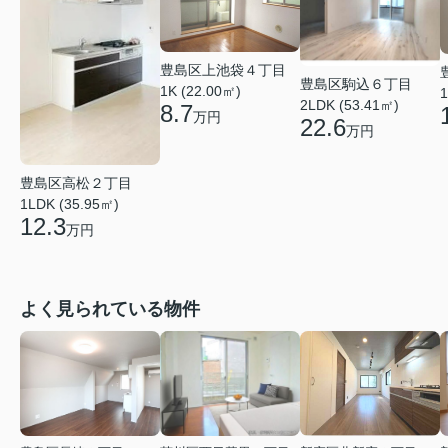
豊島区上池袋４丁目
豊島区駒込６丁目
1K (22.00㎡)
1
2LDK (53.41㎡)
8.7
万円
22.6
万円
豊島区高松２丁目
1LDK (35.95㎡)
12.3
万円
よく見られている物件