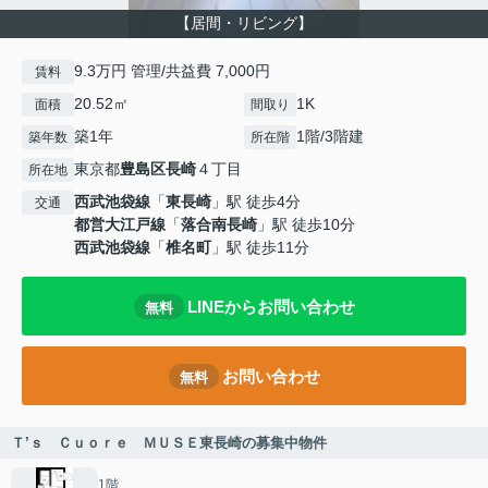
【居間・リビング】
9.3万円 管理/共益費 7,000円
賃料
20.52㎡
1K
面積
間取り
築1年
1階/3階建
築年数
所在階
東京都
豊島区
長崎
４丁目
所在地
西武池袋線
「
東長崎
」駅 徒歩4分
交通
都営大江戸線
「
落合南長崎
」駅 徒歩10分
西武池袋線
「
椎名町
」駅 徒歩11分
LINEからお問い合わせ
無料
お問い合わせ
無料
Ｔ’ｓ Ｃｕｏｒｅ ＭＵＳＥ東長崎の募集中物件
1階