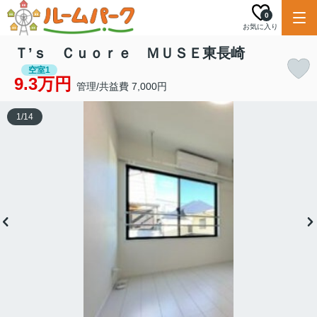
0
お気に入り
Ｔ’ｓ Ｃｕｏｒｅ ＭＵＳＥ東長崎
空室1
9.3万円
管理/共益費 7,000円
1
/
14