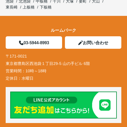
池袋
北池袋
中板橋
千川
大塚
要町
大山
東長崎
上板橋
下板橋
ルームパーク
03-5944-8993
お問い合わせ
〒171-0021
東京都豊島区西池袋１丁目29-5 山の手ビル 6階
営業時間：
10時～18時
定休日：
水曜日