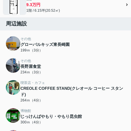
9.3万円
1階 / 6.15坪(20.52㎡)
周辺施設
その他
グローバルキッズ東長崎園
199ｍ（3分）
その他
長野屋食堂
234ｍ（3分）
喫茶店・カフェ
CREOLE COFFEE STAND(クレオール コーヒー スタン
ド)
264ｍ（4分）
博物館
じっけんばやもり・やもり昆虫館
300ｍ（4分）