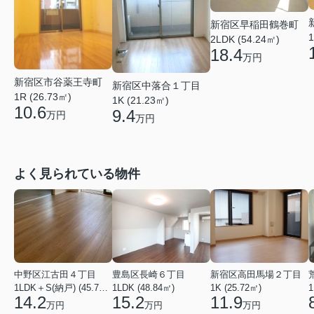
新宿区早稲田鶴巻町
1
2LDK (54.24㎡)
18.4
万円
新宿区市谷薬王寺町
新宿区中落合１丁目
1R (26.73㎡)
1K (21.23㎡)
10.6
9.4
万円
万円
よく見られている物件
中野区江古田４丁目
豊島区長崎６丁目
新宿区高田馬場２丁目
1LDK＋S(納戸) (45.75㎡)
1LDK (48.84㎡)
1K (25.72㎡)
1
14.2
15.2
11.9
万円
万円
万円