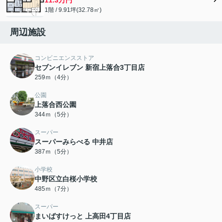
1階 / 9.91坪(32.78㎡)
周辺施設
コンビニエンスストア
セブンイレブン 新宿上落合3丁目店
259ｍ（4分）
公園
上落合西公園
344ｍ（5分）
スーパー
スーパーみらべる 中井店
387ｍ（5分）
小学校
中野区立白桜小学校
485ｍ（7分）
スーパー
まいばすけっと 上高田4丁目店