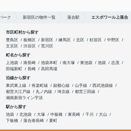
パーク
新宿区の物件一覧
落合駅
エスポワール上落合
市区町村から探す
豊島区
板橋区
新宿区
練馬区
北区
杉並区
中野区
文京区
渋谷区
荒川区
町名から探す
上池袋
南長崎
池袋本町
南大塚
東池袋
池袋
志茂
田端新町
長崎
高田馬場
沿線から探す
東武東上線
有楽町線
副都心線
山手線
西武池袋線
都営大江戸線
丸ノ内線
埼京線
都営三田線
湘南新宿ライン宇須
駅から探す
池袋
北池袋
大塚
中板橋
東長崎
千川
大山
下板橋
落合南長崎
要町