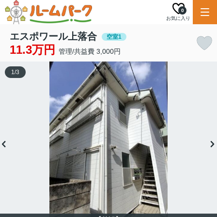
0
お気に入り
エスポワール上落合
空室1
11.3万円
管理/共益費 3,000円
1
/
3