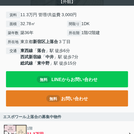
【外観】
11.3万円 管理/共益費 3,000円
賃料
32.78㎡
1DK
面積
間取り
築36年
1階/2階建
築年数
所在階
東京都
新宿区
上落合
３丁目
所在地
東西線
「
落合
」駅 徒歩6分
交通
西武新宿線
「
中井
」駅 徒歩7分
総武線
「
東中野
」駅 徒歩15分
LINEからお問い合わせ
無料
お問い合わせ
無料
エスポワール上落合の募集中物件
1階
11.3万円