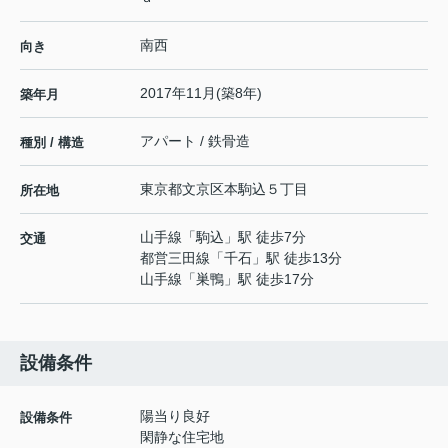
南西
向き
2017年11月(築8年)
築年月
アパート / 鉄骨造
種別 / 構造
東京都
文京区
本駒込
５丁目
所在地
山手線
「
駒込
」駅 徒歩7分
交通
都営三田線
「
千石
」駅 徒歩13分
山手線
「
巣鴨
」駅 徒歩17分
設備条件
陽当り良好
設備条件
閑静な住宅地