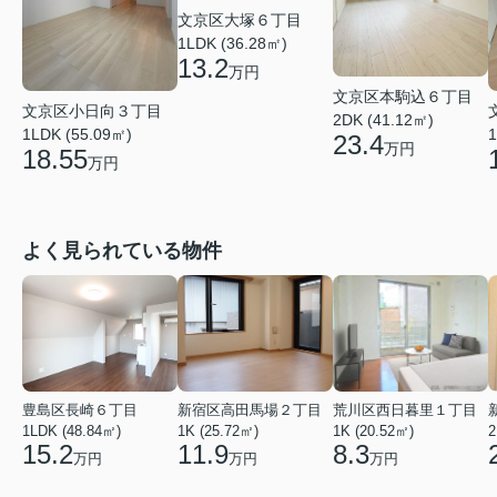
文京区大塚６丁目
1LDK (36.28㎡)
13.2
万円
文京区本駒込６丁目
文京区小日向３丁目
2DK (41.12㎡)
1LDK (55.09㎡)
1
23.4
万円
18.55
万円
よく見られている物件
豊島区長崎６丁目
新宿区高田馬場２丁目
荒川区西日暮里１丁目
1LDK (48.84㎡)
1K (25.72㎡)
1K (20.52㎡)
2
15.2
11.9
8.3
万円
万円
万円