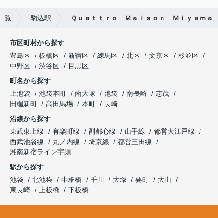
一覧
駒込駅
Ｑｕａｔｔｒｏ Ｍａｉｓｏｎ Ｍｉｙａｍａ
市区町村から探す
豊島区
板橋区
新宿区
練馬区
北区
文京区
杉並区
中野区
渋谷区
目黒区
町名から探す
上池袋
池袋本町
南大塚
池袋
南長崎
志茂
田端新町
高田馬場
本町
長崎
沿線から探す
東武東上線
有楽町線
副都心線
山手線
都営大江戸線
西武池袋線
丸ノ内線
埼京線
都営三田線
湘南新宿ライン宇須
駅から探す
池袋
北池袋
中板橋
千川
大塚
要町
大山
東長崎
上板橋
下板橋