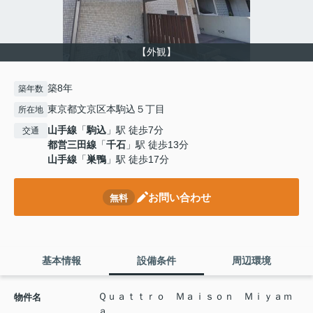
【外観】
築8年
築年数
東京都文京区本駒込５丁目
所在地
山手線
「
駒込
」駅 徒歩7分
交通
都営三田線
「
千石
」駅 徒歩13分
山手線
「
巣鴨
」駅 徒歩17分
お問い合わせ
無料
基本情報
設備条件
周辺環境
Ｑｕａｔｔｒｏ Ｍａｉｓｏｎ Ｍｉｙａｍ
物件名
ａ