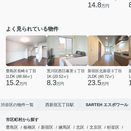
14.8
万円
よく見られている物件
豊島区長崎６丁目
荒川区西日暮里１丁目
新宿区北新宿３丁目
1LDK (48.84㎡)
1K (20.52㎡)
2LDK (40.72㎡)
1
15.2
8.3
23.5
万円
万円
万円
渋谷区の物件一覧
西新宿五丁目駅
SARTEH エスポワール
市区町村から探す
豊島区
板橋区
新宿区
練馬区
北区
文京区
杉並区