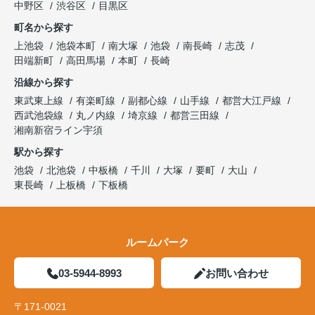
中野区
渋谷区
目黒区
町名から探す
上池袋
池袋本町
南大塚
池袋
南長崎
志茂
田端新町
高田馬場
本町
長崎
沿線から探す
東武東上線
有楽町線
副都心線
山手線
都営大江戸線
西武池袋線
丸ノ内線
埼京線
都営三田線
湘南新宿ライン宇須
駅から探す
池袋
北池袋
中板橋
千川
大塚
要町
大山
東長崎
上板橋
下板橋
ルームパーク
03-5944-8993
お問い合わせ
〒171-0021