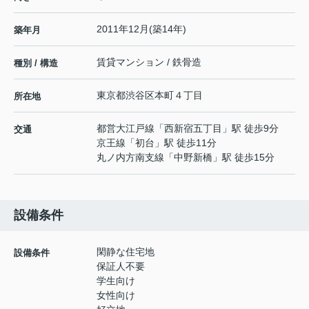
2011年12月(築14年)
築年月
賃貸マンション / 鉄骨造
種別 / 構造
東京都
渋谷区
本町
４丁目
所在地
都営大江戸線
「
西新宿五丁目
」駅 徒歩9分
交通
京王線
「
初台
」駅 徒歩11分
丸ノ内方南支線
「
中野新橋
」駅 徒歩15分
設備条件
閑静な住宅地
設備条件
保証人不要
学生向け
女性向け