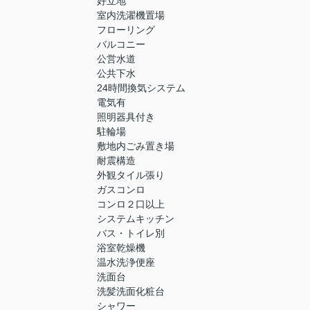
好立地
室内洗濯機置場
フローリング
バルコニー
公営水道
公共下水
24時間換気システム
電気有
照明器具付き
駐輪場
敷地内ごみ置き場
耐震構造
外観タイル張り
ガスコンロ
コンロ２口以上
システムキッチン
バス・トイレ別
浴室乾燥機
温水洗浄便座
洗面台
洗髪洗面化粧台
シャワー