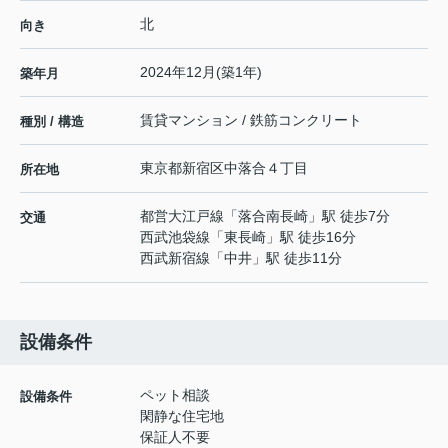
北
向き
2024年12月(築1年)
築年月
賃貸マンション / 鉄筋コンクリート
種別 / 構造
東京都
新宿区
中落合
４丁目
所在地
都営大江戸線
「
落合南長崎
」駅 徒歩7分
交通
西武池袋線
「
東長崎
」駅 徒歩16分
西武新宿線
「
中井
」駅 徒歩11分
設備条件
ペット相談
設備条件
閑静な住宅地
保証人不要