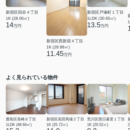
新宿区四谷４丁目
新宿区戸塚町１丁目
1K (28.06㎡)
1LDK (30.65㎡)
1
14
13.5
万円
万円
新宿区西新宿４丁目
1K (28.88㎡)
11.45
万円
よく見られている物件
豊島区長崎６丁目
新宿区高田馬場２丁目
荒川区西日暮里１丁目
1LDK (48.84㎡)
1K (25.72㎡)
1K (20.52㎡)
2