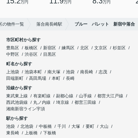
15.2
11.9
8.3
万円
万円
万円
区の物件一覧
落合南長崎駅
ブルー パレット 新宿中落合
市区町村から探す
豊島区
板橋区
新宿区
練馬区
北区
文京区
杉並区
中野区
渋谷区
目黒区
町名から探す
上池袋
池袋本町
南大塚
池袋
南長崎
志茂
田端新町
高田馬場
本町
長崎
沿線から探す
東武東上線
有楽町線
副都心線
山手線
都営大江戸線
西武池袋線
丸ノ内線
埼京線
都営三田線
湘南新宿ライン宇須
駅から探す
池袋
北池袋
中板橋
千川
大塚
要町
大山
東長崎
上板橋
下板橋