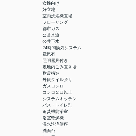
女性向け
好立地
室内洗濯機置場
フローリング
都市ガス
公営水道
公共下水
24時間換気システム
電気有
照明器具付き
敷地内ごみ置き場
耐震構造
外観タイル張り
ガスコンロ
コンロ２口以上
システムキッチン
バス・トイレ別
追焚機能浴室
浴室乾燥機
温水洗浄便座
洗面台