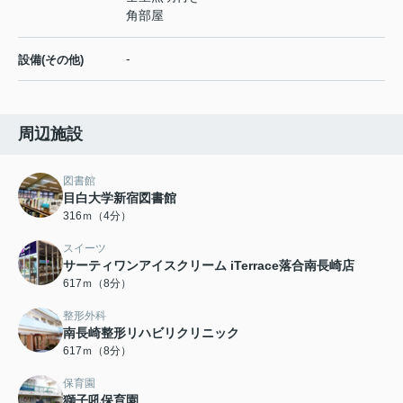
角部屋
-
設備(その他)
周辺施設
図書館
目白大学新宿図書館
316ｍ（4分）
スイーツ
サーティワンアイスクリーム iTerrace落合南長崎店
617ｍ（8分）
整形外科
南長崎整形リハビリクリニック
617ｍ（8分）
保育園
獅子吼保育園