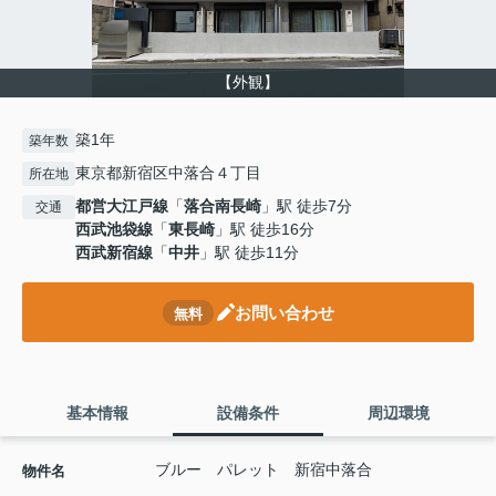
【外観】
築1年
築年数
東京都新宿区中落合４丁目
所在地
都営大江戸線
「
落合南長崎
」駅 徒歩7分
交通
西武池袋線
「
東長崎
」駅 徒歩16分
西武新宿線
「
中井
」駅 徒歩11分
お問い合わせ
無料
基本情報
設備条件
周辺環境
ブルー パレット 新宿中落合
物件名