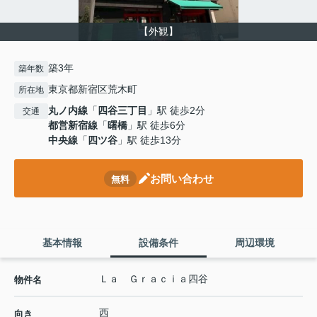
【外観】
築3年
築年数
東京都新宿区荒木町
所在地
丸ノ内線
「
四谷三丁目
」駅 徒歩2分
交通
都営新宿線
「
曙橋
」駅 徒歩6分
中央線
「
四ツ谷
」駅 徒歩13分
お問い合わせ
無料
基本情報
設備条件
周辺環境
Ｌａ Ｇｒａｃｉａ四谷
物件名
西
向き