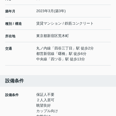
2023年3月(築3年)
築年月
賃貸マンション / 鉄筋コンクリート
種別 / 構造
東京都
新宿区
荒木町
所在地
丸ノ内線
「
四谷三丁目
」駅 徒歩2分
交通
都営新宿線
「
曙橋
」駅 徒歩6分
中央線
「
四ツ谷
」駅 徒歩13分
設備条件
保証人不要
設備条件
２人入居可
眺望良好
カップル向け