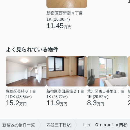
新宿区西新宿４丁目
1K (28.88㎡)
11.45
万円
よく見られている物件
豊島区長崎６丁目
新宿区高田馬場２丁目
荒川区西日暮里１丁目
1LDK (48.84㎡)
1K (25.72㎡)
1K (20.52㎡)
2
15.2
11.9
8.3
万円
万円
万円
新宿区の物件一覧
四谷三丁目駅
Ｌａ Ｇｒａｃｉａ四谷