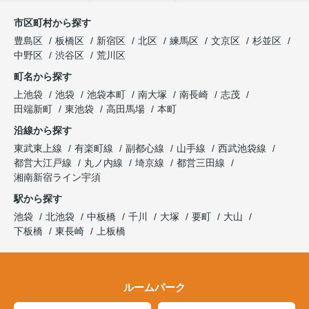
市区町村から探す
豊島区
板橋区
新宿区
北区
練馬区
文京区
杉並区
中野区
渋谷区
荒川区
町名から探す
上池袋
池袋
池袋本町
南大塚
南長崎
志茂
田端新町
東池袋
高田馬場
本町
沿線から探す
東武東上線
有楽町線
副都心線
山手線
西武池袋線
都営大江戸線
丸ノ内線
埼京線
都営三田線
湘南新宿ライン宇須
駅から探す
池袋
北池袋
中板橋
千川
大塚
要町
大山
下板橋
東長崎
上板橋
ルームパーク