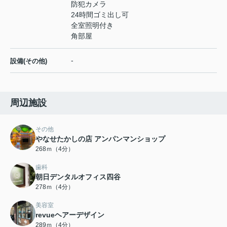
防犯カメラ
24時間ゴミ出し可
全室照明付き
角部屋
-
設備(その他)
周辺施設
その他
やなせたかしの店 アンパンマンショップ
268ｍ（4分）
歯科
朝日デンタルオフィス四谷
278ｍ（4分）
美容室
revueヘアーデザイン
289ｍ（4分）