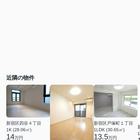
近隣の物件
新宿区四谷４丁目
新宿区戸塚町１丁目
1K (28.06㎡)
1LDK (30.65㎡)
1
14
13.5
万円
万円