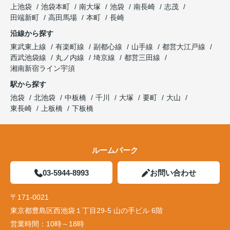
上池袋
池袋本町
南大塚
池袋
南長崎
志茂
田端新町
高田馬場
本町
長崎
沿線から探す
東武東上線
有楽町線
副都心線
山手線
都営大江戸線
西武池袋線
丸ノ内線
埼京線
都営三田線
湘南新宿ライン宇須
駅から探す
池袋
北池袋
中板橋
千川
大塚
要町
大山
東長崎
上板橋
下板橋
ルームパーク
03-5944-8993
お問い合わせ
〒171-0021
東京都豊島区西池袋１丁目29-5 山の手ビル 6階
営業時間：
10時～18時