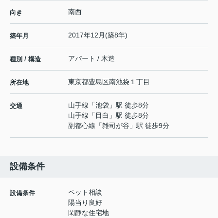
南西
向き
2017年12月(築8年)
築年月
アパート / 木造
種別 / 構造
東京都
豊島区
南池袋
１丁目
所在地
山手線
「
池袋
」駅 徒歩8分
交通
山手線
「
目白
」駅 徒歩8分
副都心線
「
雑司が谷
」駅 徒歩9分
設備条件
ペット相談
設備条件
陽当り良好
閑静な住宅地