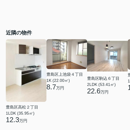
近隣の物件
豊島区上池袋４丁目
豊島区駒込６丁目
1K (22.00㎡)
1
2LDK (53.41㎡)
8.7
万円
22.6
万円
豊島区高松２丁目
1LDK (35.95㎡)
12.3
万円