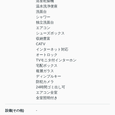
浴室乾燥機
温水洗浄便座
洗面台
シャワー
独立洗面台
エアコン
シューズボックス
収納豊富
CATV
インターネット対応
オートロック
TVモニタ付インターホン
宅配ボックス
複層ガラス
ディンプルキー
防犯カメラ
24時間ゴミ出し可
エアコン全室
全室照明付き
-
設備(その他)