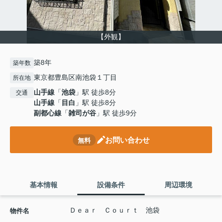
【外観】
築8年
築年数
東京都豊島区南池袋１丁目
所在地
山手線
「
池袋
」駅 徒歩8分
交通
山手線
「
目白
」駅 徒歩8分
副都心線
「
雑司が谷
」駅 徒歩9分
お問い合わせ
無料
基本情報
設備条件
周辺環境
Ｄｅａｒ Ｃｏｕｒｔ 池袋
物件名