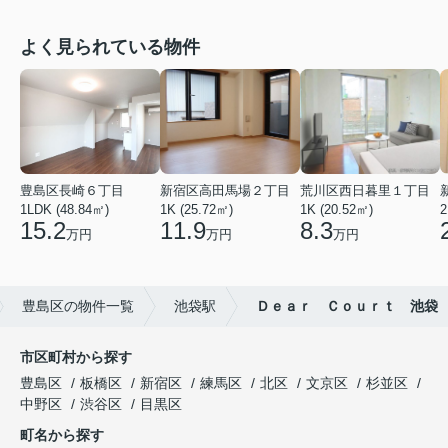
よく見られている物件
豊島区長崎６丁目
新宿区高田馬場２丁目
荒川区西日暮里１丁目
1LDK (48.84㎡)
1K (25.72㎡)
1K (20.52㎡)
2
15.2
11.9
8.3
万円
万円
万円
豊島区の物件一覧
池袋駅
Ｄｅａｒ Ｃｏｕｒｔ 池袋
市区町村から探す
豊島区
板橋区
新宿区
練馬区
北区
文京区
杉並区
中野区
渋谷区
目黒区
町名から探す