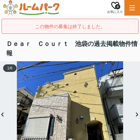
0
お気に入り
この物件の募集は終了しました。
Ｄｅａｒ Ｃｏｕｒｔ 池袋の過去掲載物件情
報
1
/
6