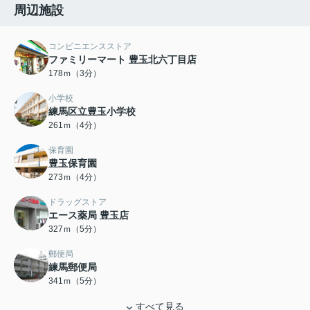
周辺施設
コンビニエンスストア
ファミリーマート 豊玉北六丁目店
178ｍ（3分）
小学校
練馬区立豊玉小学校
261ｍ（4分）
保育園
豊玉保育園
273ｍ（4分）
ドラッグストア
エース薬局 豊玉店
327ｍ（5分）
郵便局
練馬郵便局
341ｍ（5分）
すべて見る