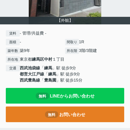
【外観】
- 管理/共益費 -
賃料
-
1R
面積
間取り
築9年
3階/3階建
築年数
所在階
東京都
練馬区
中村
１丁目
所在地
西武池袋線
「
練馬
」駅 徒歩9分
交通
都営大江戸線
「
練馬
」駅 徒歩9分
西武豊島線
「
豊島園
」駅 徒歩15分
LINEからお問い合わせ
無料
お問い合わせ
無料