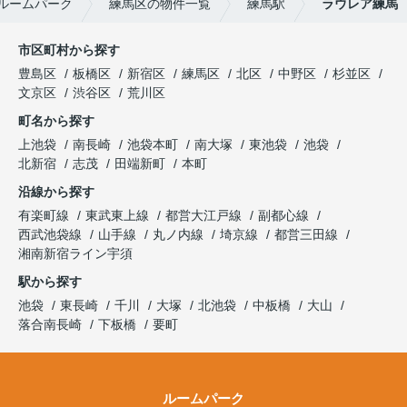
ルームパーク
練馬区の物件一覧
練馬駅
ラウレア練馬
市区町村から探す
豊島区
板橋区
新宿区
練馬区
北区
中野区
杉並区
文京区
渋谷区
荒川区
町名から探す
上池袋
南長崎
池袋本町
南大塚
東池袋
池袋
北新宿
志茂
田端新町
本町
沿線から探す
有楽町線
東武東上線
都営大江戸線
副都心線
西武池袋線
山手線
丸ノ内線
埼京線
都営三田線
湘南新宿ライン宇須
駅から探す
池袋
東長崎
千川
大塚
北池袋
中板橋
大山
落合南長崎
下板橋
要町
ルームパーク