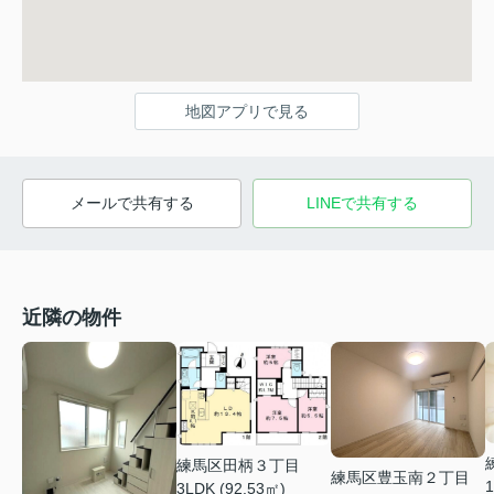
地図アプリで見る
メールで共有する
LINEで共有する
近隣の物件
練馬区田柄３丁目
練馬区豊玉南２丁目
1
3LDK (92.53㎡)