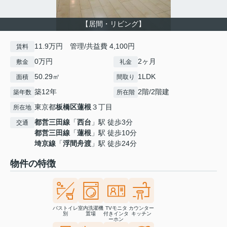
【居間・リビング】
11.9万円 管理/共益費 4,100円
賃料
0万円
2ヶ月
敷金
礼金
50.29㎡
1LDK
面積
間取り
築12年
2階/2階建
築年数
所在階
東京都
板橋区
蓮根
３丁目
所在地
都営三田線
「
西台
」駅 徒歩3分
交通
都営三田線
「
蓮根
」駅 徒歩10分
埼京線
「
浮間舟渡
」駅 徒歩24分
物件の特徴
バストイレ
室内洗濯機
TVモニタ
カウンター
別
置場
付きインタ
キッチン
ーホン