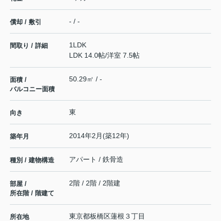
- / -
償却 / 敷引
1LDK
間取り / 詳細
LDK 14.0帖
/
洋室 7.5帖
50.29㎡ / -
面積 /
バルコニー面積
東
向き
2014年2月(築12年)
築年月
アパート / 鉄骨造
種別 / 建物構造
2階 / 2階 / 2階建
部屋 /
所在階 / 階建て
東京都
板橋区
蓮根
３丁目
所在地