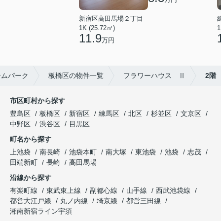
新宿区高田馬場２丁目
1K (25.72㎡)
1
11.9
万円
ームパーク
板橋区の物件一覧
フラワーハウス Ⅱ
2階
市区町村から探す
豊島区
板橋区
新宿区
練馬区
北区
杉並区
文京区
中野区
渋谷区
目黒区
町名から探す
上池袋
南長崎
池袋本町
南大塚
東池袋
池袋
志茂
田端新町
長崎
高田馬場
沿線から探す
有楽町線
東武東上線
副都心線
山手線
西武池袋線
都営大江戸線
丸ノ内線
埼京線
都営三田線
湘南新宿ライン宇須