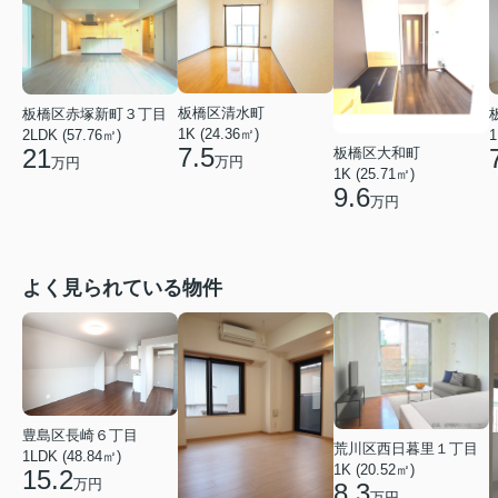
板橋区清水町
板橋区赤塚新町３丁目
1K (24.36㎡)
2LDK (57.76㎡)
1
7.5
21
板橋区大和町
万円
万円
1K (25.71㎡)
9.6
万円
よく見られている物件
豊島区長崎６丁目
荒川区西日暮里１丁目
1LDK (48.84㎡)
1K (20.52㎡)
15.2
万円
8.3
万円