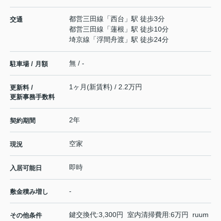
都営三田線
「
西台
」駅 徒歩3分
交通
都営三田線
「
蓮根
」駅 徒歩10分
埼京線
「
浮間舟渡
」駅 徒歩24分
無 / -
駐車場 / 月額
1ヶ月(新賃料) / 2.2万円
更新料 /
更新事務手数料
2年
契約期間
空家
現況
即時
入居可能日
-
敷金積み増し
鍵交換代:3,300円 室内清掃費用:6万円 ruum
その他条件