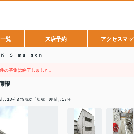
声一覧
来店予約
アクセスマッ
Ｋ．Ｓ ｍａｉｓｏｎ
件の募集は終了しました。
情報
徒歩13分
埼京線「板橋」駅徒歩17分