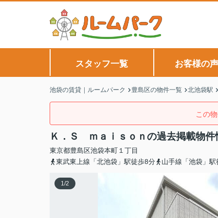
スタッフ一覧
お客様の
池袋の賃貸｜ルームパーク
豊島区の物件一覧
北池袋駅
この物
Ｋ．Ｓ ｍａｉｓｏｎの過去掲載物件
東京都
豊島区
池袋本町
１丁目
東武東上線「北池袋」駅徒歩8分
山手線「池袋」駅
1
/
2