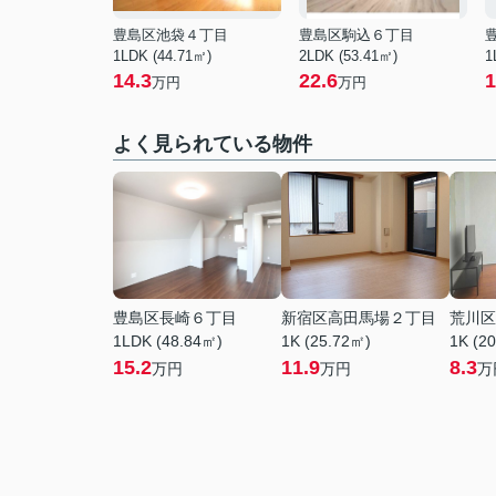
豊島区池袋４丁目
豊島区駒込６丁目
1LDK (44.71㎡)
2LDK (53.41㎡)
1
14.3
22.6
1
万円
万円
よく見られている物件
豊島区長崎６丁目
新宿区高田馬場２丁目
荒川区
1LDK (48.84㎡)
1K (25.72㎡)
1K (2
15.2
11.9
8.3
万円
万円
万