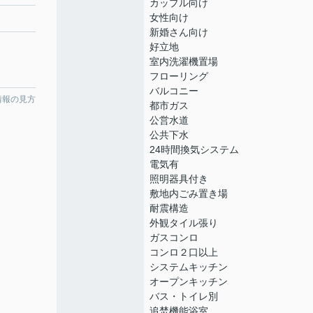
カップル向け
女性向け
新婚さん向け
好立地
室内洗濯機置場
フローリング
バルコニー
情報の見方
都市ガス
公営水道
公共下水
24時間換気システム
電気有
照明器具付き
敷地内ごみ置き場
耐震構造
外観タイル張り
ガスコンロ
コンロ２口以上
システムキッチン
オープンキッチン
バス・トイレ別
追焚機能浴室