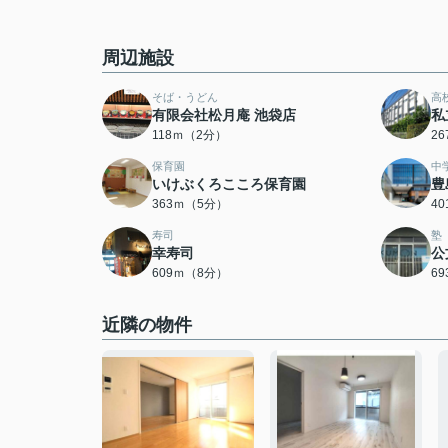
周辺施設
そば・うどん
高
有限会社松月庵 池袋店
私
118ｍ（2分）
2
保育園
中
いけぶくろこころ保育園
豊
363ｍ（5分）
4
寿司
塾
幸寿司
公
609ｍ（8分）
6
近隣の物件