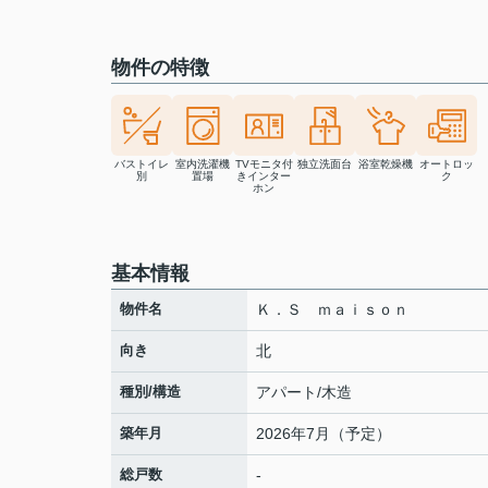
物件の特徴
バストイレ
室内洗濯機
TVモニタ付
独立洗面台
浴室乾燥機
オートロッ
別
置場
きインター
ク
ホン
基本情報
物件名
Ｋ．Ｓ ｍａｉｓｏｎ
向き
北
種別/構造
アパート/木造
築年月
2026年7月（予定）
総戸数
-