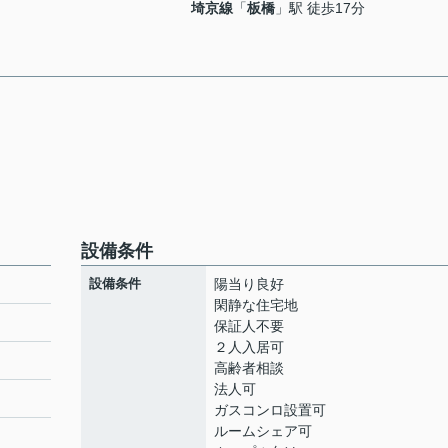
埼京線
「
板橋
」駅 徒歩17分
設備条件
設備条件
陽当り良好
閑静な住宅地
保証人不要
２人入居可
高齢者相談
法人可
ガスコンロ設置可
ルームシェア可