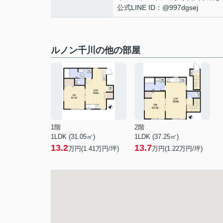
公式LINE ID：@997dgsej
ルノン千川の他の部屋
1階
2階
1LDK (31.05㎡)
1LDK (37.25㎡)
13.2
13.7
万円(
1.41
万円/坪)
万円(
1.22
万円/坪)