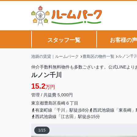
スタッフ一覧
お客様の
ルノン千
池袋の賃貸｜ルームパーク
豊島区の物件一覧
仲介手数料無料物件も多数ございます。公式LINEよ
ルノン千川
15.2
万円
管理 / 共益費 5,000円
東京都
豊島区
長崎
６丁目
有楽町線「千川」駅徒歩8分
西武池袋線「東長崎」
西武池袋線「江古田」駅徒歩15分
1
/
15