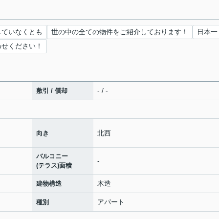
していなくとも
世の中の全ての物件をご紹介しております！
日本一
わせください！
- / -
敷引 / 償却
北西
向き
バルコニー
-
(テラス)面積
木造
建物構造
アパート
種別