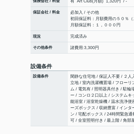
保険会社 / 料金
有 Art Club(月額) 1,320円 / -
保証会社 / 料金
必加入 / その他
初回保証料：月額費用の５０％（
月額保証料：１，０００円
完成済み
現況
その他条件
諸費用:3,300円
設備条件
設備条件
閑静な住宅地 / 保証人不要 / ２人入
立地 / 室内洗濯機置場 / フローリン
ム / 電気有 / 照明器具付き / 駐
ー / コンロ２口以上 / システムキ
能浴室 / 浴室乾燥機 / 温水洗浄便座 
ーズボックス / 収納豊富 / イン
ン / 宅配ボックス / 24時間緊急
可 / 全室照明付き / 最上階 / 角部