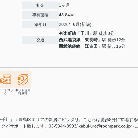
1ヶ月
礼金
48.84㎡
専有面積
2026年6月(新築)
築年月
有楽町線
「
千川
」駅 徒歩8分
西武池袋線
「
東長崎
」駅 徒歩12分
交通
西武池袋線
「
江古田
」駅 徒歩15分
オートロッ
ネット使用
ク
料無料
ン千川」：豊島区エリアの新居にピッタリ。こちらは徒歩8分に立地する
します。03-5944-8993/ikebukuro@roompark.co.jpへ