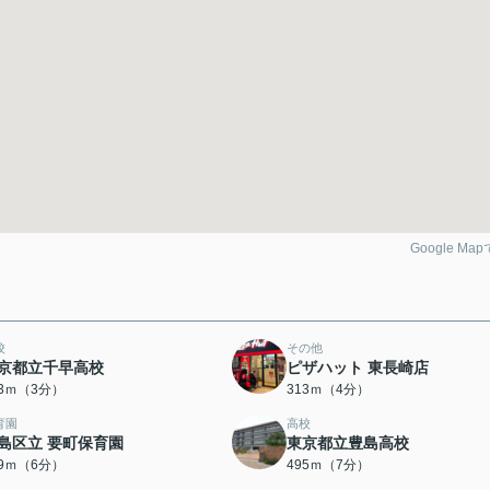
Google Ma
校
その他
京都立千早高校
ピザハット 東長崎店
23ｍ（3分）
313ｍ（4分）
育園
高校
島区立 要町保育園
東京都立豊島高校
69ｍ（6分）
495ｍ（7分）