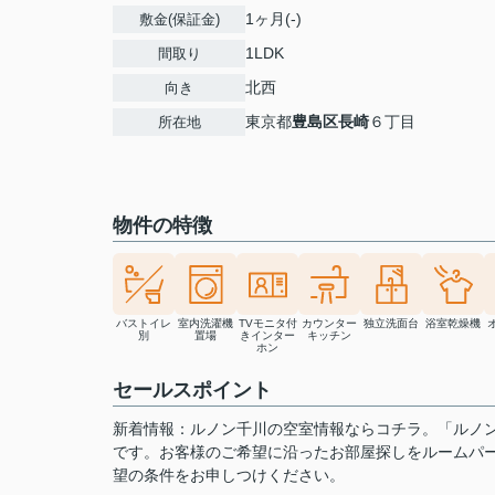
1ヶ月(-)
敷金(保証金)
1LDK
間取り
北西
向き
東京都
豊島区
長崎
６丁目
所在地
物件の特徴
バストイレ
室内洗濯機
TVモニタ付
カウンター
独立洗面台
浴室乾燥機
別
置場
きインター
キッチン
ホン
セールスポイント
新着情報：ルノン千川の空室情報ならコチラ。「ルノ
です。お客様のご希望に沿ったお部屋探しをルームパークがサポート致
望の条件をお申しつけください。