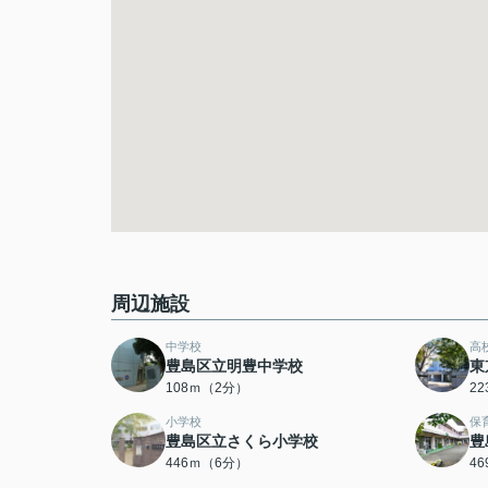
周辺施設
中学校
高
豊島区立明豊中学校
東
108ｍ（2分）
2
小学校
保
豊島区立さくら小学校
豊
446ｍ（6分）
4