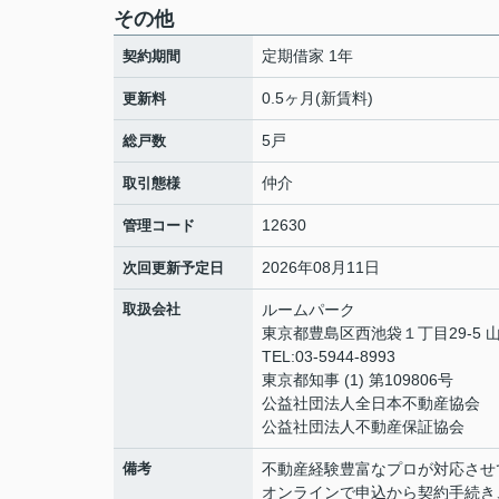
その他
定期借家 1年
契約期間
0.5ヶ月(新賃料)
更新料
5戸
総戸数
仲介
取引態様
12630
管理コード
2026年08月11日
次回更新予定日
取扱会社
ルームパーク
東京都豊島区西池袋１丁目29-5 
TEL:03-5944-8993
東京都知事 (1) 第109806号
公益社団法人全日本不動産協会
公益社団法人不動産保証協会
備考
不動産経験豊富なプロが対応させ
オンラインで申込から契約手続き、