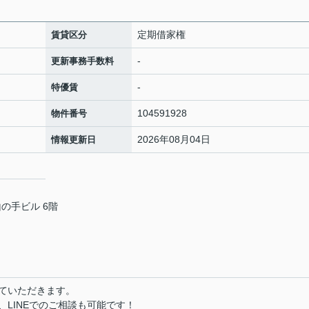
定期借家権
賃貸区分
-
更新事務手数料
-
特優賃
104591928
物件番号
2026年08月04日
情報更新日
山の手ビル 6階
ていただきます。
LINEでのご相談も可能です！