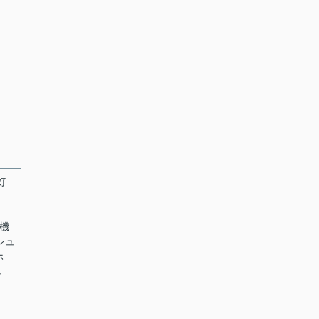
好
焚機
 シュ
ホ
し