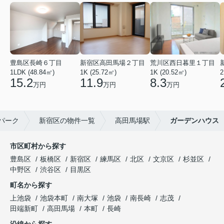
豊島区長崎６丁目
新宿区高田馬場２丁目
荒川区西日暮里１丁目
1LDK (48.84㎡)
1K (25.72㎡)
1K (20.52㎡)
2
15.2
11.9
8.3
万円
万円
万円
パーク
新宿区の物件一覧
高田馬場駅
ガーデンハウス
市区町村から探す
豊島区
板橋区
新宿区
練馬区
北区
文京区
杉並区
中野区
渋谷区
目黒区
町名から探す
上池袋
池袋本町
南大塚
池袋
南長崎
志茂
田端新町
高田馬場
本町
長崎