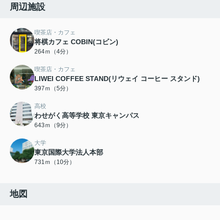
周辺施設
喫茶店・カフェ
将棋カフェ COBIN(コビン)
264ｍ（4分）
喫茶店・カフェ
LIWEI COFFEE STAND(リウェイ コーヒー スタンド)
397ｍ（5分）
高校
わせがく高等学校 東京キャンパス
643ｍ（9分）
大学
東京国際大学法人本部
731ｍ（10分）
地図