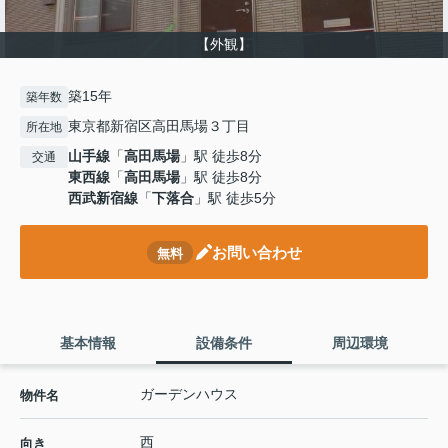
【外観】
築15年
築年数
東京都新宿区高田馬場３丁目
所在地
山手線
「
高田馬場
」駅 徒歩8分
交通
東西線
「
高田馬場
」駅 徒歩8分
西武新宿線
「
下落合
」駅 徒歩5分
お問い合わせ
無料
基本情報
設備条件
周辺環境
ガーデンハウス
物件名
西
向き