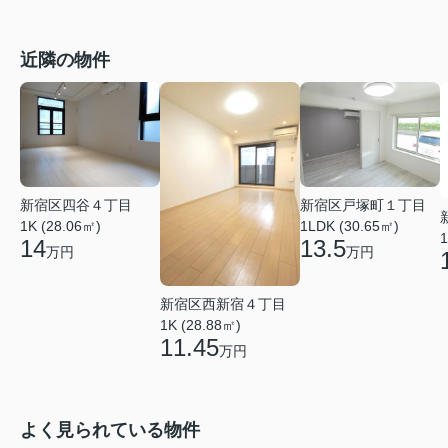
近隣の物件
新宿区四谷４丁目
新宿区戸塚町１丁目
1K (28.06㎡)
1LDK (30.65㎡)
1
14
13.5
万円
万円
新宿区西新宿４丁目
1K (28.88㎡)
11.45
万円
よく見られている物件