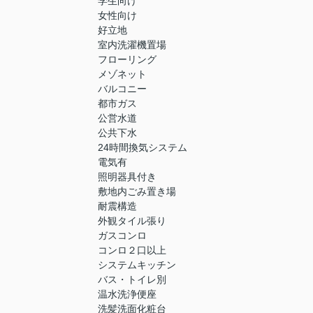
学生向け
女性向け
好立地
室内洗濯機置場
フローリング
メゾネット
バルコニー
都市ガス
公営水道
公共下水
24時間換気システム
電気有
照明器具付き
敷地内ごみ置き場
耐震構造
外観タイル張り
ガスコンロ
コンロ２口以上
システムキッチン
バス・トイレ別
温水洗浄便座
洗髪洗面化粧台