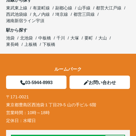
沿線から探す
東武東上線
有楽町線
副都心線
山手線
都営大江戸線
西武池袋線
丸ノ内線
埼京線
都営三田線
湘南新宿ライン宇須
駅から探す
池袋
北池袋
中板橋
千川
大塚
要町
大山
東長崎
上板橋
下板橋
ルームパーク
03-5944-8993
お問い合わせ
〒171-0021
東京都豊島区西池袋１丁目29-5 山の手ビル 6階
営業時間：
10時～18時
定休日：
水曜日