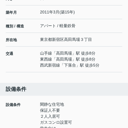
2011年3月(築15年)
築年月
アパート / 軽量鉄骨
種別 / 構造
東京都
新宿区
高田馬場
３丁目
所在地
山手線
「
高田馬場
」駅 徒歩8分
交通
東西線
「
高田馬場
」駅 徒歩8分
西武新宿線
「
下落合
」駅 徒歩5分
設備条件
閑静な住宅地
設備条件
保証人不要
２人入居可
ガスコンロ設置可