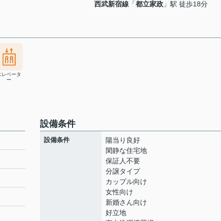
西武新宿線
「
都立家政
」駅 徒歩18分
エレベータ
ー
設備条件
設備条件
陽当り良好
閑静な住宅地
保証人不要
分譲タイプ
ト
カップル向け
女性向け
新婚さん向け
好立地