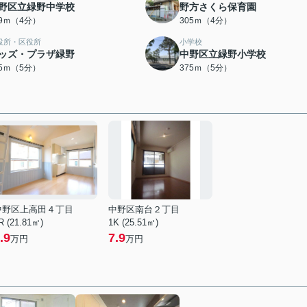
野区立緑野中学校
野方さくら保育園
69ｍ（4分）
305ｍ（4分）
役所・区役所
小学校
ッズ・プラザ緑野
中野区立緑野小学校
75ｍ（5分）
375ｍ（5分）
中野区上高田４丁目
中野区南台２丁目
R (21.81㎡)
1K (25.51㎡)
.9
7.9
万円
万円