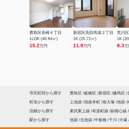
豊島区長崎６丁目
新宿区高田馬場２丁目
荒川区
1LDK (48.84㎡)
1K (25.72㎡)
1K (2
15.2
11.9
8.3
万円
万円
万
市区町村から探す
豊島区
板橋区
新宿区
練馬区
町名から探す
上池袋
池袋本町
南大塚
池袋
沿線から探す
東武東上線
有楽町線
副都心線
駅から探す
池袋
北池袋
中板橋
千川
大塚