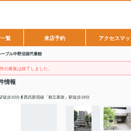
声一覧
来店予約
アクセスマッ
ルーブル中野沼袋弐番館
件の募集は終了しました。
件情報
駅徒歩10分
西武新宿線「都立家政」駅徒歩18分