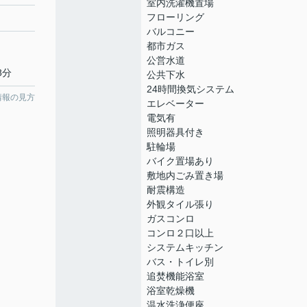
室内洗濯機置場
フローリング
バルコニー
都市ガス
公営水道
8分
公共下水
24時間換気システム
情報の見方
エレベーター
電気有
照明器具付き
駐輪場
バイク置場あり
敷地内ごみ置き場
耐震構造
外観タイル張り
ガスコンロ
コンロ２口以上
システムキッチン
バス・トイレ別
追焚機能浴室
浴室乾燥機
温水洗浄便座