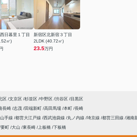
西日暮里１丁目
新宿区北新宿３丁目
0.52㎡)
2LDK (40.72㎡)
23.5
円
万円
北区
文京区
杉並区
中野区
渋谷区
目黒区
南長崎
志茂
田端新町
高田馬場
本町
長崎
山手線
都営大江戸線
西武池袋線
丸ノ内線
埼京線
都営三田線
湘南
要町
大山
東長崎
上板橋
下板橋