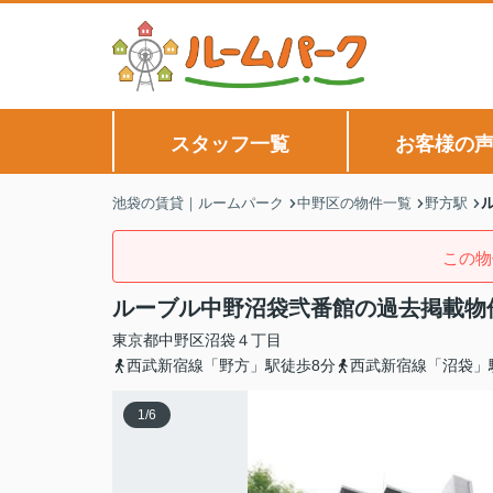
スタッフ一覧
お客様の
池袋の賃貸｜ルームパーク
中野区の物件一覧
野方駅
この物
ルーブル中野沼袋弐番館の過去掲載物
東京都
中野区
沼袋
４丁目
西武新宿線「野方」駅徒歩8分
西武新宿線「沼袋」
1
/
6