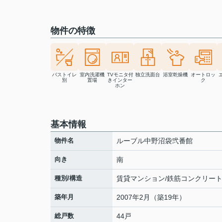
物件の特徴
バストイレ
室内洗濯機
TVモニタ付
独立洗面台
浴室乾燥機
オートロッ
別
置場
きインター
ク
ホン
基本情報
物件名
ルーブル中野沼袋弐番館
向き
南
種別/構造
賃貸マンション/鉄筋コンクリー
築年月
2007年2月（築19年）
総戸数
44戸