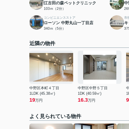
江古田の森ペットクリニック
中
103ｍ（2分）
2
コンビニエンスストア
市
ローソン 中野丸山一丁目店
キ
340ｍ（5分）
3
近隣の物件
中野区本町４丁目
中野区中野５丁目
1LDK (45.38㎡)
1DK (40.59㎡)
1
19
16.3
9
万円
万円
よく見られている物件