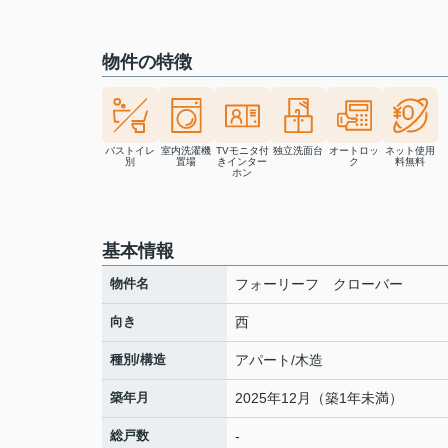
物件の特徴
バストイレ
室内洗濯機
TVモニタ付
独立洗面台
オートロッ
ネット使用
別
置場
きインター
ク
料無料
ホン
基本情報
物件名
フォーリーフ クローバー
向き
西
種別/構造
アパート/木造
築年月
2025年12月（築1年未満）
総戸数
-