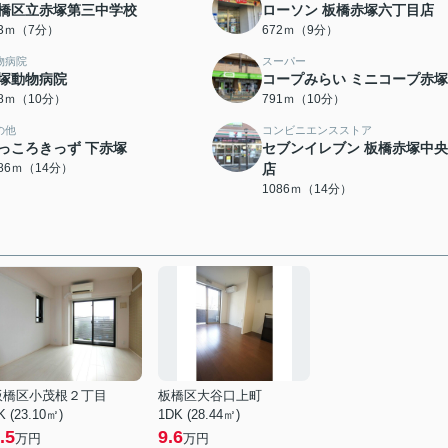
橋区立赤塚第三中学校
ローソン 板橋赤塚六丁目店
23ｍ（7分）
672ｍ（9分）
物病院
スーパー
塚動物病院
コープみらい ミニコープ赤
68ｍ（10分）
791ｍ（10分）
の他
コンビニエンスストア
っころきっず 下赤塚
セブンイレブン 板橋赤塚中
086ｍ（14分）
店
1086ｍ（14分）
板橋区小茂根２丁目
板橋区大谷口上町
K (23.10㎡)
1DK (28.44㎡)
.5
9.6
万円
万円