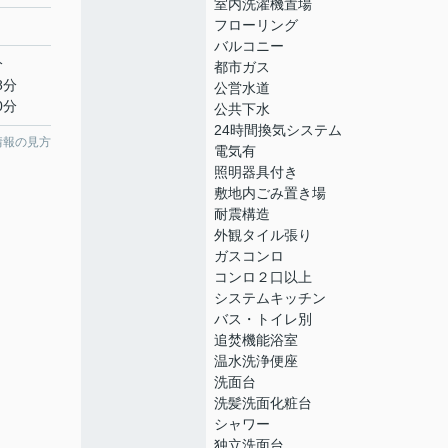
室内洗濯機置場
フローリング
バルコニー
分
都市ガス
8分
公営水道
0分
公共下水
24時間換気システム
情報の見方
電気有
照明器具付き
敷地内ごみ置き場
耐震構造
外観タイル張り
ガスコンロ
コンロ２口以上
システムキッチン
バス・トイレ別
追焚機能浴室
温水洗浄便座
洗面台
洗髪洗面化粧台
シャワー
独立洗面台