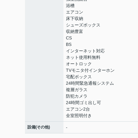
浴槽
エアコン
床下収納
シューズボックス
収納豊富
CS
BS
インターネット対応
ネット使用料無料
オートロック
TVモニタ付インターホン
宅配ボックス
24時間緊急通報システム
複層ガラス
防犯カメラ
24時間ゴミ出し可
エアコン2台
全室照明付き
設備(その他)
-