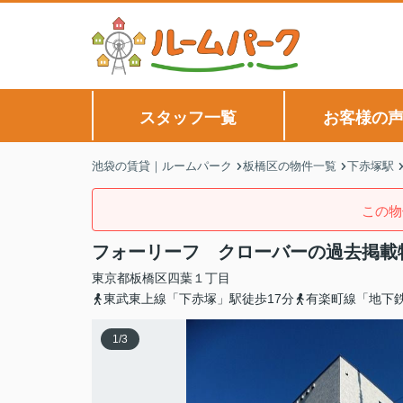
スタッフ一覧
お客様の
池袋の賃貸｜ルームパーク
板橋区の物件一覧
下赤塚駅
この物
フォーリーフ クローバーの過去掲載
東京都
板橋区
四葉
１丁目
東武東上線「下赤塚」駅徒歩17分
有楽町線「地下鉄
1
/
3