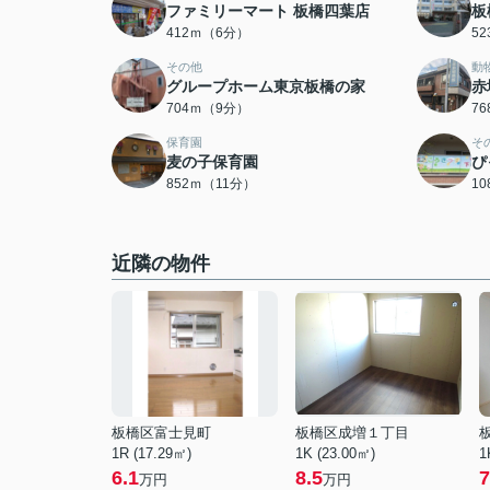
ファミリーマート 板橋四葉店
板
412ｍ（6分）
5
その他
動
グループホーム東京板橋の家
赤
704ｍ（9分）
7
保育園
そ
麦の子保育園
ぴ
852ｍ（11分）
1
近隣の物件
板橋区富士見町
板橋区成増１丁目
1R (17.29㎡)
1K (23.00㎡)
1
6.1
8.5
7
万円
万円