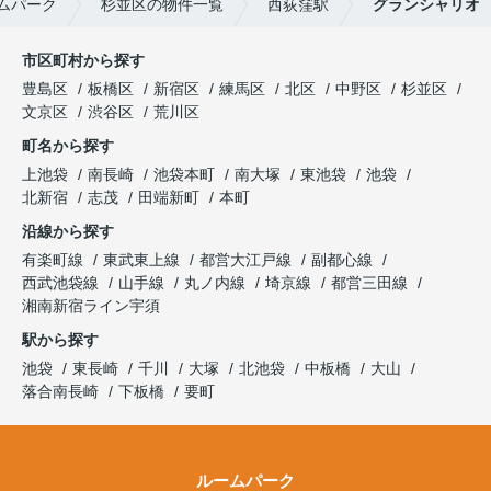
ムパーク
杉並区の物件一覧
西荻窪駅
グランシャリオ
市区町村から探す
豊島区
板橋区
新宿区
練馬区
北区
中野区
杉並区
文京区
渋谷区
荒川区
町名から探す
上池袋
南長崎
池袋本町
南大塚
東池袋
池袋
北新宿
志茂
田端新町
本町
沿線から探す
有楽町線
東武東上線
都営大江戸線
副都心線
西武池袋線
山手線
丸ノ内線
埼京線
都営三田線
湘南新宿ライン宇須
駅から探す
池袋
東長崎
千川
大塚
北池袋
中板橋
大山
落合南長崎
下板橋
要町
ルームパーク