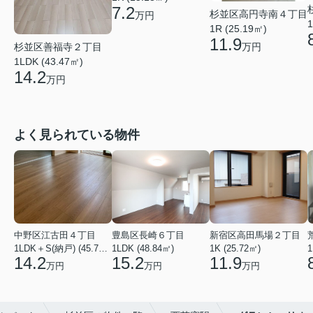
7.2
杉並区高円寺南４丁目
万円
1
1R (25.19㎡)
11.9
杉並区善福寺２丁目
万円
1LDK (43.47㎡)
14.2
万円
よく見られている物件
中野区江古田４丁目
豊島区長崎６丁目
新宿区高田馬場２丁目
1LDK＋S(納戸) (45.75㎡)
1LDK (48.84㎡)
1K (25.72㎡)
1
14.2
15.2
11.9
万円
万円
万円