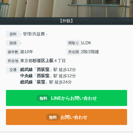
【外観】
- 管理/共益費 -
賃料
-
1LDK
面積
間取り
築10年
2階/2階建
築年数
所在階
東京都
杉並区
上荻
４丁目
所在地
総武線
「
西荻窪
」駅 徒歩12分
交通
中央線
「
西荻窪
」駅 徒歩12分
総武線
「
荻窪
」駅 徒歩24分
LINEからお問い合わせ
無料
お問い合わせ
無料