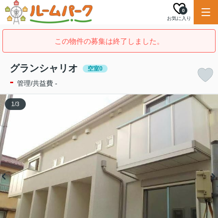
0
お気に入り
この物件の募集は終了しました。
グランシャリオ
空室0
-
管理/共益費 -
1
/
3